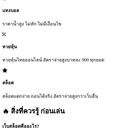
แทงบอล
ราคาน้ำสูง ไม่หัก ไม่มีเงื่อนไข
หวยหุ้น
หวยหุ้นไทยออนไลน์ อัตราจ่ายสูงบาทละ 900 ทุกยอด
สล็อต
สล็อตแตกง่าย ถอนได้จริง อัตราจ่ายสูงกว่าเว็บอื่น
🔥 สิ่งที่ควรรู้
ก่อนเล่น
เว็บสล็อตคืออะไร?