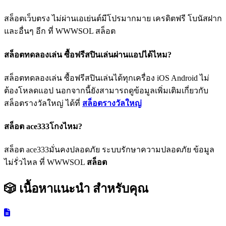
สล็อตเว็บตรง ไม่ผ่านเอเย่นต์มีโปรมากมาย เครดิตฟรี โบนัสฝาก
และอื่นๆ อีก ที่ WWWSOL สล็อต
สล็อตทดลองเล่น ซื้อฟรีสปินเล่นผ่านแอปได้ไหม?
สล็อตทดลองเล่น ซื้อฟรีสปินเล่นได้ทุกเครื่อง iOS Android ไม่
ต้องโหลดแอป นอกจากนี้ยังสามารถดูข้อมูลเพิ่มเติมเกี่ยวกับ
สล็อตรางวัลใหญ่ ได้ที่
สล็อตรางวัลใหญ่
สล็อต ace333โกงไหม?
สล็อต ace333มั่นคงปลอดภัย ระบบรักษาความปลอดภัย ข้อมูล
ไม่รั่วไหล ที่ WWWSOL
สล็อต
🎲 เนื้อหาแนะนำ
สำหรับคุณ