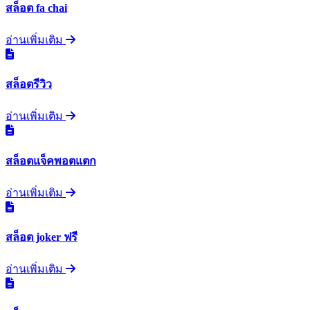
สล็อต fa chai
อ่านเพิ่มเติม
สล็อตรีวิว
อ่านเพิ่มเติม
สล็อตแจ็คพอตแตก
อ่านเพิ่มเติม
สล็อต joker ฟรี
อ่านเพิ่มเติม