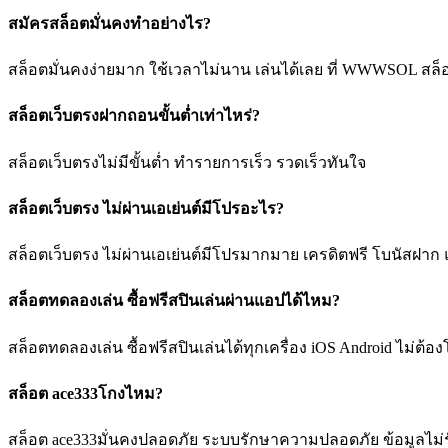
สมัครสล็อตมั่นคงทำอย่างไร?
สล็อตมั่นคงง่ายมาก ใช้เวลาไม่นาน เล่นได้เลย ที่ WWWSOL สล็
สล็อตเว็บตรงฝากถอนขั้นต่ำเท่าไหร่?
สล็อตเว็บตรงไม่มีขั้นต่ำ ทำรายการเร็ว รวดเร็วทันใจ
สล็อตเว็บตรง ไม่ผ่านเอเย่นต์มีโปรอะไร?
สล็อตเว็บตรง ไม่ผ่านเอเย่นต์มีโปรมากมาย เครดิตฟรี โบนัสฝาก
สล็อตทดลองเล่น ซื้อฟรีสปินเล่นผ่านแอปได้ไหม?
สล็อตทดลองเล่น ซื้อฟรีสปินเล่นได้ทุกเครื่อง iOS Android ไม่ต้อ
สล็อต ace333โกงไหม?
สล็อต ace333มั่นคงปลอดภัย ระบบรักษาความปลอดภัย ข้อมูลไม่