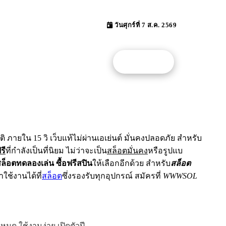
วันศุกร์ที่ 7 ส.ค. 2569
รับโปรนี้
ิ ภายใน 15 วิ เว็บแท้ไม่ผ่านเอเย่นต์ มั่นคงปลอดภัย สำหรับ
รี
ที่กำลังเป็นที่นิยม ไม่ว่าจะเป็น
สล็อตมั่นคง
หรือรูปแบ
ล็อตทดลองเล่น ซื้อฟรีสปิน
ให้เลือกอีกด้วย สำหรับ
สล็อต
้าใช้งานได้ที่
สล็อต
ซึ่งรองรับทุกอุปกรณ์ สมัครที่
WWWSOL
มด ใช้งานง่าย เปิดตัวปี