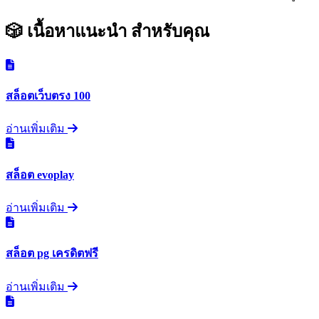
🎲 เนื้อหาแนะนำ
สำหรับคุณ
สล็อตเว็บตรง 100
อ่านเพิ่มเติม
สล็อต evoplay
อ่านเพิ่มเติม
สล็อต pg เครดิตฟรี
อ่านเพิ่มเติม