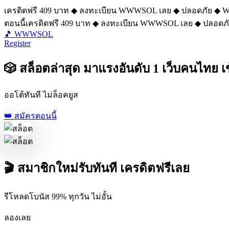
เครดิตฟรี 409 บาท ◆ ลงทะเบียน WWWSOL เลย ◆ ปลอดภัย ◆ W
ตอนนี้
เครดิตฟรี 409 บาท ◆ ลงทะเบียน WWWSOL เลย ◆ ปลอดภ
🎵 WWWSOL
Register
🎲 สล็อตล่าสุด มาแรงอันดับ 1 เว็บคนไทย 
ออโต้ทันที ไม่ล็อคยูส
👑 สมัครตอนนี้
🎬 สมาชิกใหม่รับทันที เครดิตฟรีเลย
รีโหลดโบนัส 99% ทุกวัน ไม่อั้น
ลองเลย