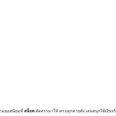
กมยอดนิยมที่
สล็อต
คัดสรรมาให้ ครบทุกค่ายดัง เล่นสนุกได้เงินจร