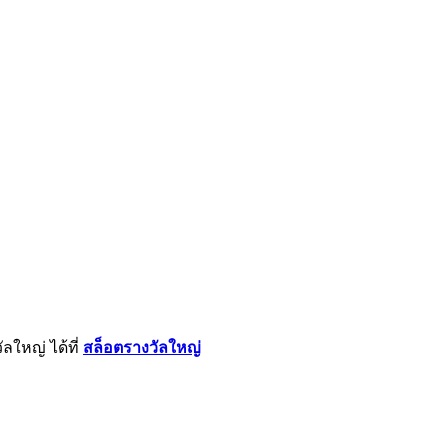
ลใหญ่ ได้ที่
สล็อตรางวัลใหญ่