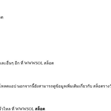
อต
 และอื่นๆ อีก ที่ WWWSOL สล็อต
งโหลดแอป นอกจากนี้ยังสามารถดูข้อมูลเพิ่มเติมเกี่ยวกับ สล็อตรางวั
รั่วไหล ที่ WWWSOL
สล็อต