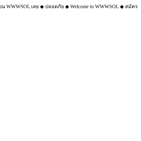
เบียน WWWSOL เลย ◆ ปลอดภัย ◆ Welcome to WWWSOL ◆ สมัคร