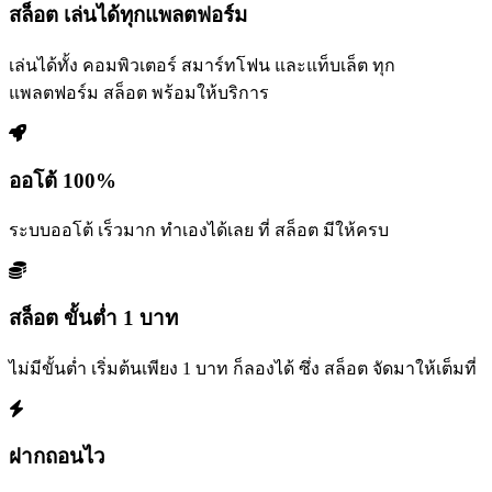
สล็อต เล่นได้ทุกแพลตฟอร์ม
เล่นได้ทั้ง คอมพิวเตอร์ สมาร์ทโฟน และแท็บเล็ต ทุก
แพลตฟอร์ม สล็อต พร้อมให้บริการ
ออโต้ 100%
ระบบออโต้ เร็วมาก ทำเองได้เลย ที่ สล็อต มีให้ครบ
สล็อต ขั้นต่ำ 1 บาท
ไม่มีขั้นต่ำ เริ่มต้นเพียง 1 บาท ก็ลองได้ ซึ่ง สล็อต จัดมาให้เต็มที่
ฝากถอนไว