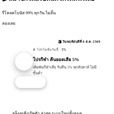
รีโหลดโบนัส 99% ทุกวัน ไม่อั้น
ลองเลย
วันพฤหัสบดีที่ 6 ส.ค. 2569
5%
โปรโมชั่นวันนี้
โปรกีฬา คืนยอดเสีย 5%
เดิมพันกีฬาเสีย รับคืน 5% ทุกสัปดาห์ ไม่มี
ขั้นต่ำ
รับโปรนี้
สล็อตเพิ่งเปิดตัว ล่าสุด ระบบใหม่ทั้งหมด