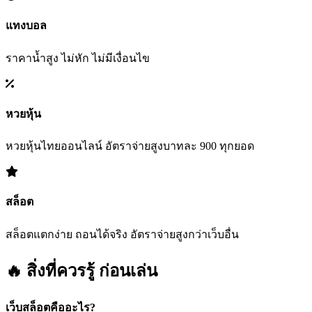
แทงบอล
ราคาน้ำสูง ไม่หัก ไม่มีเงื่อนไข
หวยหุ้น
หวยหุ้นไทยออนไลน์ อัตราจ่ายสูงบาทละ 900 ทุกยอด
สล็อต
สล็อตแตกง่าย ถอนได้จริง อัตราจ่ายสูงกว่าเว็บอื่น
🔥 สิ่งที่ควรรู้
ก่อนเล่น
เว็บสล็อตคืออะไร?