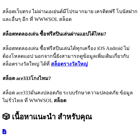
สล็อตเว็บตรง ไม่ผ่านเอเย่นต์มีโปรมากมาย เครดิตฟรี โบนัสฝาก
และอื่นๆ อีก ที่ WWWSOL สล็อต
สล็อตทดลองเล่น ซื้อฟรีสปินเล่นผ่านแอปได้ไหม?
สล็อตทดลองเล่น ซื้อฟรีสปินเล่นได้ทุกเครื่อง iOS Android ไม่
ต้องโหลดแอป นอกจากนี้ยังสามารถดูข้อมูลเพิ่มเติมเกี่ยวกับ
สล็อตรางวัลใหญ่ ได้ที่
สล็อตรางวัลใหญ่
สล็อต ace333โกงไหม?
สล็อต ace333มั่นคงปลอดภัย ระบบรักษาความปลอดภัย ข้อมูล
ไม่รั่วไหล ที่ WWWSOL
สล็อต
🎲 เนื้อหาแนะนำ
สำหรับคุณ