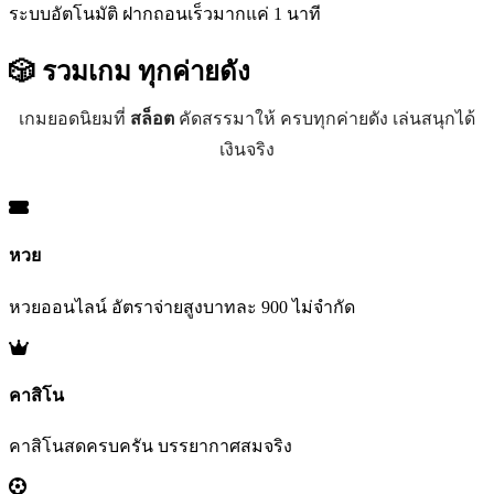
ระบบอัตโนมัติ ฝากถอนเร็วมากแค่ 1 นาที
🎲 รวมเกม
ทุกค่ายดัง
เกมยอดนิยมที่
สล็อต
คัดสรรมาให้ ครบทุกค่ายดัง เล่นสนุกได้
เงินจริง
หวย
หวยออนไลน์ อัตราจ่ายสูงบาทละ 900 ไม่จำกัด
คาสิโน
คาสิโนสดครบครัน บรรยากาศสมจริง