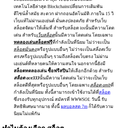
เทคโนโลยีล่าสุด Blockchainเปลี่ยนการเดิมพัน
ดีไซน์ล้ำสมัย สะดวก ฝากถอนอัตโนมัติ ภายใน 15 วิ
เว็บแท้ไม่ผ่านเอเย่นต์ มั่นคงปลอดภัย สำหรับเว็บ
สล็อตจัดมาให้เต็มที่ สำหรับสล็อต iosนั้นมีความโดด
เด่น สำหรับ
เว็บสล็อต
นั้นมีความโดดเด่น โดยเฉพาะ
ทดลองเล่นสล็อตฟรี
ที่กำลังเป็นที่นิยม ไม่ว่าจะเป็น
สล็อตมั่นคง
หรือรูปแบบอื่นๆ ไม่ว่าจะเป็น
สล็อตเว็บ
ตรง
หรือรูปแบบอื่นๆ รวมถึงสล็อตเว็บตรง ไม่ผ่าน
เอเย่นต์ที่หลายคนให้ความสนใจ นอกจากนี้ยังมี
สล็อตทดลองเล่น ซื้อฟรีสปิน
ให้เลือกอีกด้วย สำหรับ
สล็อต ace333
นั้นมีความโดดเด่น ไม่ว่าจะเป็นเว็บ
สล็อตดีที่สุดหรือรูปแบบอื่นๆ โดยเฉพาะ
สล็อต amb
ที่
กำลังเป็นที่นิยม ทั้งนี้สามารถเข้าใช้งานได้ที่
สล็อต
ซึ่งรองรับทุกอุปกรณ์ สมัครที่
WWWSOL
วันนี้ รับ
สิทธิพิเศษมากมาย ทั้งนี้
ผลบอลสด 7m
ก็ได้รับความ
นิยมไม่แพ้กัน