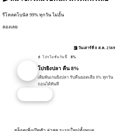
รีโหลดโบนัส 99% ทุกวัน ไม่อั้น
ลองเลย
วันเสาร์ที่ 8 ส.ค. 2569
8%
โปรโมชั่นวันนี้
โปรยิงปลา คืน 8%
เดิมพันเกมยิงปลา รับคืนยอดเสีย 8% ทุกวัน
ถอนได้ทันที
รับโปรนี้
สล็อตเพิ่งเปิดตัว ล่าสุด ระบบใหม่ทั้งหมด