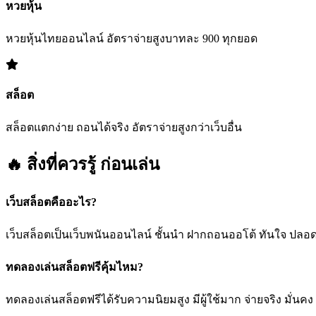
หวยหุ้น
หวยหุ้นไทยออนไลน์ อัตราจ่ายสูงบาทละ 900 ทุกยอด
สล็อต
สล็อตแตกง่าย ถอนได้จริง อัตราจ่ายสูงกว่าเว็บอื่น
🔥 สิ่งที่ควรรู้
ก่อนเล่น
เว็บสล็อตคืออะไร?
เว็บสล็อตเป็นเว็บพนันออนไลน์ ชั้นนำ ฝากถอนออโต้ ทันใจ ปล
ทดลองเล่นสล็อตฟรีคุ้มไหม?
ทดลองเล่นสล็อตฟรีได้รับความนิยมสูง มีผู้ใช้มาก จ่ายจริง มั่นคง