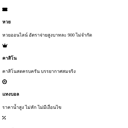
หวย
หวยออนไลน์ อัตราจ่ายสูงบาทละ 900 ไม่จำกัด
คาสิโน
คาสิโนสดครบครัน บรรยากาศสมจริง
แทงบอล
ราคาน้ำสูง ไม่หัก ไม่มีเงื่อนไข