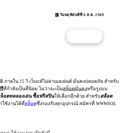
วันพฤหัสบดีที่ 6 ส.ค. 2569
รับโปรนี้
ิ ภายใน 15 วิ เว็บแท้ไม่ผ่านเอเย่นต์ มั่นคงปลอดภัย สำหรับ
รี
ที่กำลังเป็นที่นิยม ไม่ว่าจะเป็น
สล็อตมั่นคง
หรือรูปแบ
ล็อตทดลองเล่น ซื้อฟรีสปิน
ให้เลือกอีกด้วย สำหรับ
สล็อต
้าใช้งานได้ที่
สล็อต
ซึ่งรองรับทุกอุปกรณ์ สมัครที่
WWWSOL
มด ใช้งานง่าย เปิดตัวปี