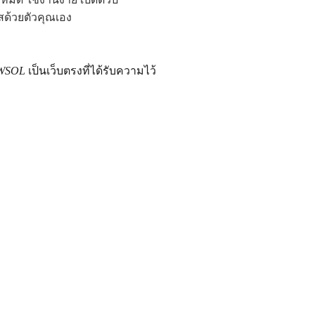
สด้วยตัวคุณเอง
WSOL
เป็นเว็บตรงที่ได้รับความไว้