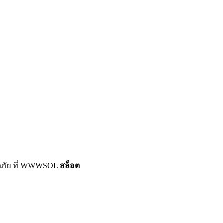
อดภัย ที่ WWWSOL
สล็อต