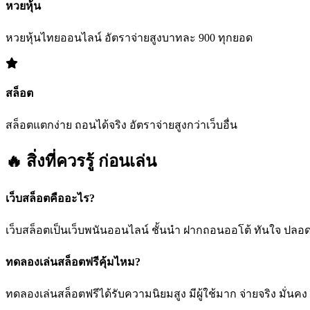
หวยหุ้น
หวยหุ้นไทยออนไลน์ อัตราจ่ายสูงบาทละ 900 ทุกยอด
สล็อต
สล็อตแตกง่าย ถอนได้จริง อัตราจ่ายสูงกว่าเว็บอื่น
🔥 สิ่งที่ควรรู้
ก่อนเล่น
เว็บสล็อตคืออะไร?
เว็บสล็อตเป็นเว็บพนันออนไลน์ ชั้นนำ ฝากถอนออโต้ ทันใจ ปล
ทดลองเล่นสล็อตฟรีคุ้มไหม?
ทดลองเล่นสล็อตฟรีได้รับความนิยมสูง มีผู้ใช้มาก จ่ายจริง มั่นคง