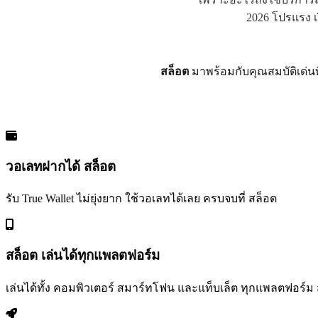
2026 โปรแรง เ
สล็อต
มาพร้อมกับคุณสมบัติเด่นที
วอเลทฝากได้ สล็อต
รับ True Wallet ไม่ยุ่งยาก ใช้วอเลทได้เลย ครบจบที่ สล็อต
สล็อต เล่นได้ทุกแพลตฟอร์ม
เล่นได้ทั้ง คอมพิวเตอร์ สมาร์ทโฟน และแท็บเล็ต ทุกแพลตฟอร์ม 