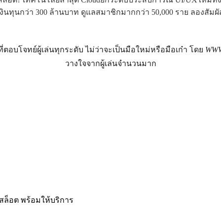
งินทุนกว่า 300 ล้านบาท ดูแลสมาชิกมากกว่า 50,000 ราย ลองสัมผั
่ตอบโจทย์ผู้เล่นทุกระดับ ไม่ว่าจะเป็นมือใหม่หรือมือเก๋า โดย
WW
วางใจจากผู้เล่นจำนวนมาก
สล็อต พร้อมให้บริการ