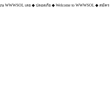
เบียน WWWSOL เลย ◆ ปลอดภัย ◆ Welcome to WWWSOL ◆ สมัคร