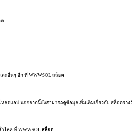
อต
 และอื่นๆ อีก ที่ WWWSOL สล็อต
งโหลดแอป นอกจากนี้ยังสามารถดูข้อมูลเพิ่มเติมเกี่ยวกับ สล็อตรางวั
รั่วไหล ที่ WWWSOL
สล็อต