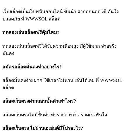
เว็บสล็อตเป็นเว็บพนันออนไลน์ ชั้นนำ ฝากถอนออโต้ ทันใจ
ปลอดภัย ที่ WWWSOL
สล็อต
ทดลองเล่นสล็อตฟรีคุ้มไหม?
ทดลองเล่นสล็อตฟรีได้รับความนิยมสูง มีผู้ใช้มาก จ่ายจริง
มั่นคง
สมัครสล็อตมั่นคงทำอย่างไร?
สล็อตมั่นคงง่ายมาก ใช้เวลาไม่นาน เล่นได้เลย ที่ WWWSOL
สล็อต
สล็อตเว็บตรงฝากถอนขั้นต่ำเท่าไหร่?
สล็อตเว็บตรงไม่มีขั้นต่ำ ทำรายการเร็ว รวดเร็วทันใจ
สล็อตเว็บตรง ไม่ผ่านเอเย่นต์มีโปรอะไร?