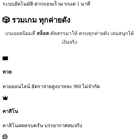
ระบบอัตโนมัติ ฝากถอนเร็วมากแค่ 1 นาที
🎲 รวมเกม
ทุกค่ายดัง
เกมยอดนิยมที่
สล็อต
คัดสรรมาให้ ครบทุกค่ายดัง เล่นสนุกได้
เงินจริง
หวย
หวยออนไลน์ อัตราจ่ายสูงบาทละ 900 ไม่จำกัด
คาสิโน
คาสิโนสดครบครัน บรรยากาศสมจริง