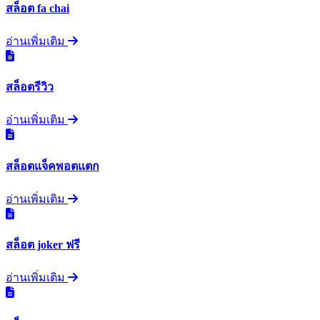
สล็อต fa chai
อ่านเพิ่มเติม
สล็อตรีวิว
อ่านเพิ่มเติม
สล็อตแจ็คพอตแตก
อ่านเพิ่มเติม
สล็อต joker ฟรี
อ่านเพิ่มเติม