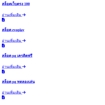
สล็อตเว็บตรง 100
อ่านเพิ่มเติม
สล็อต evoplay
อ่านเพิ่มเติม
สล็อต pg เครดิตฟรี
อ่านเพิ่มเติม
สล็อต pg ทดลองเล่น
อ่านเพิ่มเติม