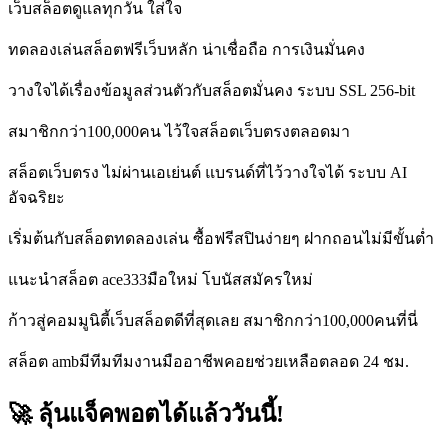
เว็บสล็อตดูแลทุกวัน ใส่ใจ
ทดลองเล่นสล็อตฟรีเว็บหลัก น่าเชื่อถือ การเงินมั่นคง
วางใจได้เรื่องข้อมูลส่วนตัวกับสล็อตมั่นคง ระบบ SSL 256-bit
สมาชิกกว่า100,000คน ไว้ใจสล็อตเว็บตรงตลอดมา
สล็อตเว็บตรง ไม่ผ่านเอเย่นต์ แบรนด์ที่ไว้วางใจได้ ระบบ AI
อัจฉริยะ
เริ่มต้นกับสล็อตทดลองเล่น ซื้อฟรีสปินง่ายๆ ฝากถอนไม่มีขั้นต่ำ
แนะนำสล็อต ace333มือใหม่ โบนัสสมัครใหม่
ก้าวสู่คอมมูนิตี้เว็บสล็อตดีที่สุดเลย สมาชิกกว่า100,000คนที่นี่
สล็อต ambมีทีมทีมงานมืออาชีพคอยช่วยเหลือตลอด 24 ชม.
🚀 ลุ้นแจ็คพอตได้แล้ววันนี้!