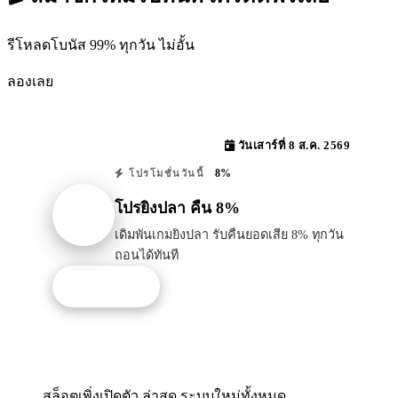
รีโหลดโบนัส 99% ทุกวัน ไม่อั้น
ลองเลย
วันเสาร์ที่ 8 ส.ค. 2569
8%
โปรโมชั่นวันนี้
โปรยิงปลา คืน 8%
เดิมพันเกมยิงปลา รับคืนยอดเสีย 8% ทุกวัน
ถอนได้ทันที
รับโปรนี้
สล็อตเพิ่งเปิดตัว ล่าสุด ระบบใหม่ทั้งหมด