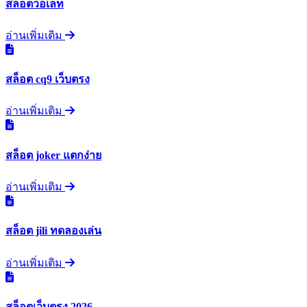
สล็อตวอเลท
อ่านเพิ่มเติม
สล็อต cq9 เว็บตรง
อ่านเพิ่มเติม
สล็อต joker แตกง่าย
อ่านเพิ่มเติม
สล็อต jili ทดลองเล่น
อ่านเพิ่มเติม
สล็อตเว็บตรง 2026