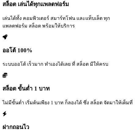
สล็อต เล่นได้ทุกแพลตฟอร์ม
เล่นได้ทั้ง คอมพิวเตอร์ สมาร์ทโฟน และแท็บเล็ต ทุก
แพลตฟอร์ม สล็อต พร้อมให้บริการ
ออโต้ 100%
ระบบออโต้ เร็วมาก ทำเองได้เลย ที่ สล็อต มีให้ครบ
สล็อต ขั้นต่ำ 1 บาท
ไม่มีขั้นต่ำ เริ่มต้นเพียง 1 บาท ก็ลองได้ ซึ่ง สล็อต จัดมาให้เต็มที่
ฝากถอนไว