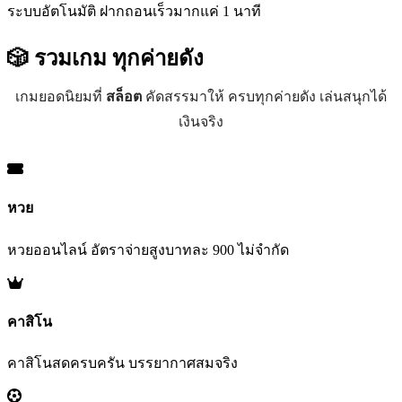
ระบบอัตโนมัติ ฝากถอนเร็วมากแค่ 1 นาที
🎲 รวมเกม
ทุกค่ายดัง
เกมยอดนิยมที่
สล็อต
คัดสรรมาให้ ครบทุกค่ายดัง เล่นสนุกได้
เงินจริง
หวย
หวยออนไลน์ อัตราจ่ายสูงบาทละ 900 ไม่จำกัด
คาสิโน
คาสิโนสดครบครัน บรรยากาศสมจริง