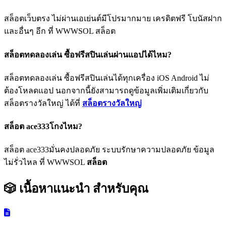
สล็อตเว็บตรง ไม่ผ่านเอเย่นต์มีโปรมากมาย เครดิตฟรี โบนัสฝาก
และอื่นๆ อีก ที่ WWWSOL สล็อต
สล็อตทดลองเล่น ซื้อฟรีสปินเล่นผ่านแอปได้ไหม?
สล็อตทดลองเล่น ซื้อฟรีสปินเล่นได้ทุกเครื่อง iOS Android ไม่
ต้องโหลดแอป นอกจากนี้ยังสามารถดูข้อมูลเพิ่มเติมเกี่ยวกับ
สล็อตรางวัลใหญ่ ได้ที่
สล็อตรางวัลใหญ่
สล็อต ace333โกงไหม?
สล็อต ace333มั่นคงปลอดภัย ระบบรักษาความปลอดภัย ข้อมูล
ไม่รั่วไหล ที่ WWWSOL
สล็อต
🎲 เนื้อหาแนะนำ
สำหรับคุณ