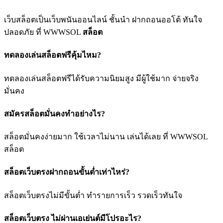
เว็บสล็อตเป็นเว็บพนันออนไลน์ ชั้นนำ ฝากถอนออโต้ ทันใจ
ปลอดภัย ที่ WWWSOL
สล็อต
ทดลองเล่นสล็อตฟรีคุ้มไหม?
ทดลองเล่นสล็อตฟรีได้รับความนิยมสูง มีผู้ใช้มาก จ่ายจริง
มั่นคง
สมัครสล็อตมั่นคงทำอย่างไร?
สล็อตมั่นคงง่ายมาก ใช้เวลาไม่นาน เล่นได้เลย ที่ WWWSOL
สล็อต
สล็อตเว็บตรงฝากถอนขั้นต่ำเท่าไหร่?
สล็อตเว็บตรงไม่มีขั้นต่ำ ทำรายการเร็ว รวดเร็วทันใจ
สล็อตเว็บตรง ไม่ผ่านเอเย่นต์มีโปรอะไร?