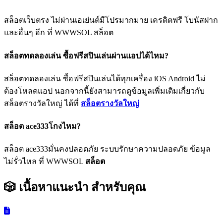
สล็อตเว็บตรง ไม่ผ่านเอเย่นต์มีโปรมากมาย เครดิตฟรี โบนัสฝาก
และอื่นๆ อีก ที่ WWWSOL สล็อต
สล็อตทดลองเล่น ซื้อฟรีสปินเล่นผ่านแอปได้ไหม?
สล็อตทดลองเล่น ซื้อฟรีสปินเล่นได้ทุกเครื่อง iOS Android ไม่
ต้องโหลดแอป นอกจากนี้ยังสามารถดูข้อมูลเพิ่มเติมเกี่ยวกับ
สล็อตรางวัลใหญ่ ได้ที่
สล็อตรางวัลใหญ่
สล็อต ace333โกงไหม?
สล็อต ace333มั่นคงปลอดภัย ระบบรักษาความปลอดภัย ข้อมูล
ไม่รั่วไหล ที่ WWWSOL
สล็อต
🎲 เนื้อหาแนะนำ
สำหรับคุณ