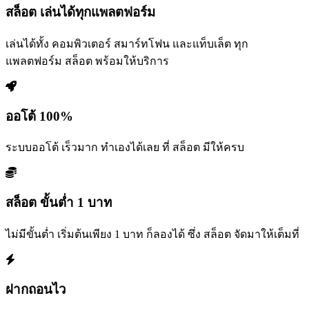
สล็อต เล่นได้ทุกแพลตฟอร์ม
เล่นได้ทั้ง คอมพิวเตอร์ สมาร์ทโฟน และแท็บเล็ต ทุก
แพลตฟอร์ม สล็อต พร้อมให้บริการ
ออโต้ 100%
ระบบออโต้ เร็วมาก ทำเองได้เลย ที่ สล็อต มีให้ครบ
สล็อต ขั้นต่ำ 1 บาท
ไม่มีขั้นต่ำ เริ่มต้นเพียง 1 บาท ก็ลองได้ ซึ่ง สล็อต จัดมาให้เต็มที่
ฝากถอนไว