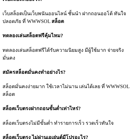
เว็บสล็อตเป็นเว็บพนันออนไลน์ ชั้นนำ ฝากถอนออโต้ ทันใจ
ปลอดภัย ที่ WWWSOL
สล็อต
ทดลองเล่นสล็อตฟรีคุ้มไหม?
ทดลองเล่นสล็อตฟรีได้รับความนิยมสูง มีผู้ใช้มาก จ่ายจริง
มั่นคง
สมัครสล็อตมั่นคงทำอย่างไร?
สล็อตมั่นคงง่ายมาก ใช้เวลาไม่นาน เล่นได้เลย ที่ WWWSOL
สล็อต
สล็อตเว็บตรงฝากถอนขั้นต่ำเท่าไหร่?
สล็อตเว็บตรงไม่มีขั้นต่ำ ทำรายการเร็ว รวดเร็วทันใจ
สล็อตเว็บตรง ไม่ผ่านเอเย่นต์มีโปรอะไร?