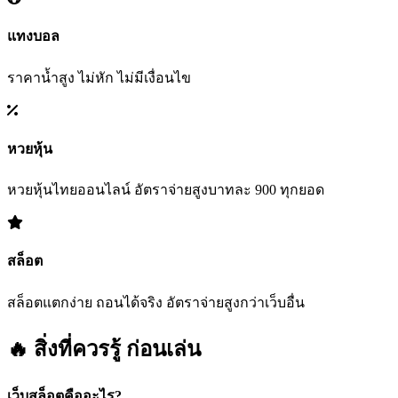
แทงบอล
ราคาน้ำสูง ไม่หัก ไม่มีเงื่อนไข
หวยหุ้น
หวยหุ้นไทยออนไลน์ อัตราจ่ายสูงบาทละ 900 ทุกยอด
สล็อต
สล็อตแตกง่าย ถอนได้จริง อัตราจ่ายสูงกว่าเว็บอื่น
🔥 สิ่งที่ควรรู้
ก่อนเล่น
เว็บสล็อตคืออะไร?