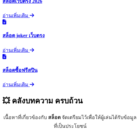
สล็อตเว็บตรง 2026
อ่านเพิ่มเติม
สล็อต joker เว็บตรง
อ่านเพิ่มเติม
สล็อตซื้อฟรีสปิน
อ่านเพิ่มเติม
💥 คลังบทความ
ครบถ้วน
เนื้อหาที่เกี่ยวข้องกับ
สล็อต
จัดเตรียมไว้เพื่อให้ผู้เล่นได้รับข้อมูล
ที่เป็นประโยชน์