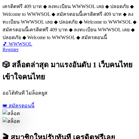
เครดิตฟรี 409 บาท ◆ ลงทะเบียน WWWSOL เลย ◆ ปลอดภัย ◆
Welcome to WWWSOL ◆ สมัครตอนนี้
เครดิตฟรี 409 บาท ◆ ลง
ทะเบียน WWWSOL เลย ◆ ปลอดภัย ◆ Welcome to WWWSOL ◆
สมัครตอนนี้
เครดิตฟรี 409 บาท ◆ ลงทะเบียน WWWSOL เลย ◆
ปลอดภัย ◆ Welcome to WWWSOL ◆ สมัครตอนนี้
🎵 WWWSOL
Register
🎲 สล็อตล่าสุด มาแรงอันดับ 1 เว็บคนไทย
เข้าใจคนไทย
ออโต้ทันที ไม่ล็อคยูส
👑 สมัครตอนนี้
🎬 สมาชิกใหม่รับทันที เครดิตฟรีเลย