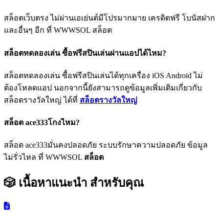
สล็อตเว็บตรง ไม่ผ่านเอเย่นต์มีโปรมากมาย เครดิตฟรี โบนัสฝาก
และอื่นๆ อีก ที่ WWWSOL สล็อต
สล็อตทดลองเล่น ซื้อฟรีสปินเล่นผ่านแอปได้ไหม?
สล็อตทดลองเล่น ซื้อฟรีสปินเล่นได้ทุกเครื่อง iOS Android ไม่
ต้องโหลดแอป นอกจากนี้ยังสามารถดูข้อมูลเพิ่มเติมเกี่ยวกับ
สล็อตรางวัลใหญ่ ได้ที่
สล็อตรางวัลใหญ่
สล็อต ace333โกงไหม?
สล็อต ace333มั่นคงปลอดภัย ระบบรักษาความปลอดภัย ข้อมูล
ไม่รั่วไหล ที่ WWWSOL
สล็อต
🎲 เนื้อหาแนะนำ
สำหรับคุณ