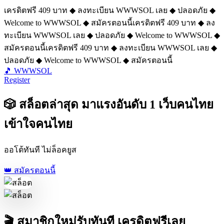
เครดิตฟรี 409 บาท ◆ ลงทะเบียน WWWSOL เลย ◆ ปลอดภัย ◆
Welcome to WWWSOL ◆ สมัครตอนนี้
เครดิตฟรี 409 บาท ◆ ลง
ทะเบียน WWWSOL เลย ◆ ปลอดภัย ◆ Welcome to WWWSOL ◆
สมัครตอนนี้
เครดิตฟรี 409 บาท ◆ ลงทะเบียน WWWSOL เลย ◆
ปลอดภัย ◆ Welcome to WWWSOL ◆ สมัครตอนนี้
🎵 WWWSOL
Register
🎲 สล็อตล่าสุด มาแรงอันดับ 1 เว็บคนไทย
เข้าใจคนไทย
ออโต้ทันที ไม่ล็อคยูส
👑 สมัครตอนนี้
🎬 สมาชิกใหม่รับทันที เครดิตฟรีเลย