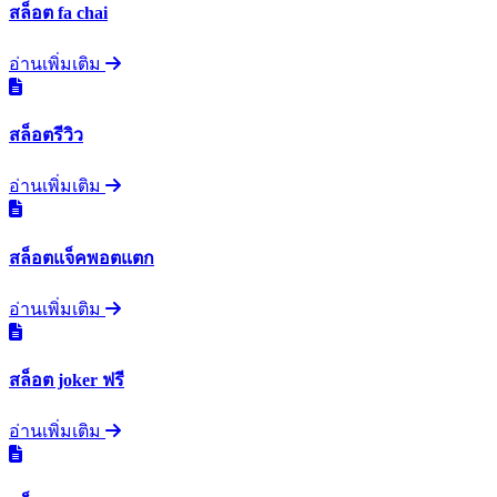
สล็อต fa chai
อ่านเพิ่มเติม
สล็อตรีวิว
อ่านเพิ่มเติม
สล็อตแจ็คพอตแตก
อ่านเพิ่มเติม
สล็อต joker ฟรี
อ่านเพิ่มเติม