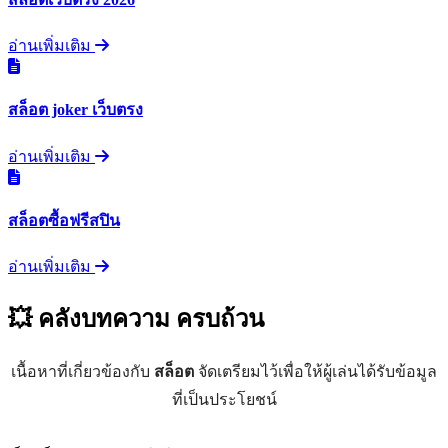
อ่านเพิ่มเติม
สล็อต joker เว็บตรง
อ่านเพิ่มเติม
สล็อตซื้อฟรีสปิน
อ่านเพิ่มเติม
💥 คลังบทความ
ครบถ้วน
เนื้อหาที่เกี่ยวข้องกับ
สล็อต
จัดเตรียมไว้เพื่อให้ผู้เล่นได้รับข้อมูล
ที่เป็นประโยชน์