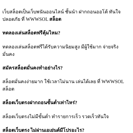
เว็บสล็อตเป็นเว็บพนันออนไลน์ ชั้นนำ ฝากถอนออโต้ ทันใจ
ปลอดภัย ที่ WWWSOL
สล็อต
ทดลองเล่นสล็อตฟรีคุ้มไหม?
ทดลองเล่นสล็อตฟรีได้รับความนิยมสูง มีผู้ใช้มาก จ่ายจริง
มั่นคง
สมัครสล็อตมั่นคงทำอย่างไร?
สล็อตมั่นคงง่ายมาก ใช้เวลาไม่นาน เล่นได้เลย ที่ WWWSOL
สล็อต
สล็อตเว็บตรงฝากถอนขั้นต่ำเท่าไหร่?
สล็อตเว็บตรงไม่มีขั้นต่ำ ทำรายการเร็ว รวดเร็วทันใจ
สล็อตเว็บตรง ไม่ผ่านเอเย่นต์มีโปรอะไร?