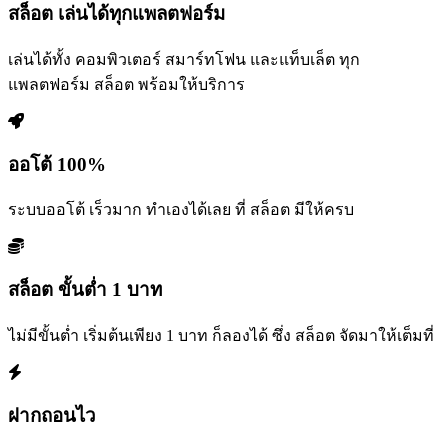
สล็อต เล่นได้ทุกแพลตฟอร์ม
เล่นได้ทั้ง คอมพิวเตอร์ สมาร์ทโฟน และแท็บเล็ต ทุก
แพลตฟอร์ม สล็อต พร้อมให้บริการ
ออโต้ 100%
ระบบออโต้ เร็วมาก ทำเองได้เลย ที่ สล็อต มีให้ครบ
สล็อต ขั้นต่ำ 1 บาท
ไม่มีขั้นต่ำ เริ่มต้นเพียง 1 บาท ก็ลองได้ ซึ่ง สล็อต จัดมาให้เต็มที่
ฝากถอนไว