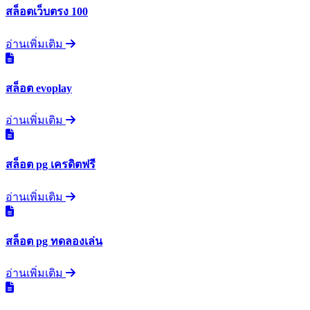
สล็อตเว็บตรง 100
อ่านเพิ่มเติม
สล็อต evoplay
อ่านเพิ่มเติม
สล็อต pg เครดิตฟรี
อ่านเพิ่มเติม
สล็อต pg ทดลองเล่น
อ่านเพิ่มเติม