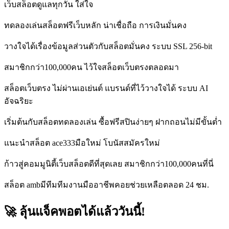
เว็บสล็อตดูแลทุกวัน ใส่ใจ
ทดลองเล่นสล็อตฟรีเว็บหลัก น่าเชื่อถือ การเงินมั่นคง
วางใจได้เรื่องข้อมูลส่วนตัวกับสล็อตมั่นคง ระบบ SSL 256-bit
สมาชิกกว่า100,000คน ไว้ใจสล็อตเว็บตรงตลอดมา
สล็อตเว็บตรง ไม่ผ่านเอเย่นต์ แบรนด์ที่ไว้วางใจได้ ระบบ AI
อัจฉริยะ
เริ่มต้นกับสล็อตทดลองเล่น ซื้อฟรีสปินง่ายๆ ฝากถอนไม่มีขั้นต่ำ
แนะนำสล็อต ace333มือใหม่ โบนัสสมัครใหม่
ก้าวสู่คอมมูนิตี้เว็บสล็อตดีที่สุดเลย สมาชิกกว่า100,000คนที่นี่
สล็อต ambมีทีมทีมงานมืออาชีพคอยช่วยเหลือตลอด 24 ชม.
🚀 ลุ้นแจ็คพอตได้แล้ววันนี้!