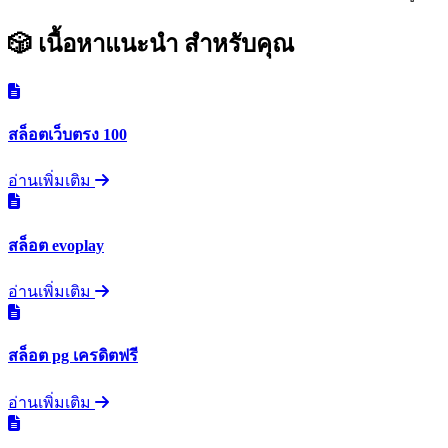
🎲 เนื้อหาแนะนำ
สำหรับคุณ
สล็อตเว็บตรง 100
อ่านเพิ่มเติม
สล็อต evoplay
อ่านเพิ่มเติม
สล็อต pg เครดิตฟรี
อ่านเพิ่มเติม