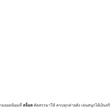
กมยอดนิยมที่
สล็อต
คัดสรรมาให้ ครบทุกค่ายดัง เล่นสนุกได้เงินจร