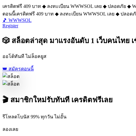
เครดิตฟรี 409 บาท ◆ ลงทะเบียน WWWSOL เลย ◆ ปลอดภัย ◆ W
ตอนนี้
เครดิตฟรี 409 บาท ◆ ลงทะเบียน WWWSOL เลย ◆ ปลอดภ
🎵 WWWSOL
Register
🎲 สล็อตล่าสุด มาแรงอันดับ 1 เว็บคนไทย 
ออโต้ทันที ไม่ล็อคยูส
👑 สมัครตอนนี้
🎬 สมาชิกใหม่รับทันที เครดิตฟรีเลย
รีโหลดโบนัส 99% ทุกวัน ไม่อั้น
ลองเลย