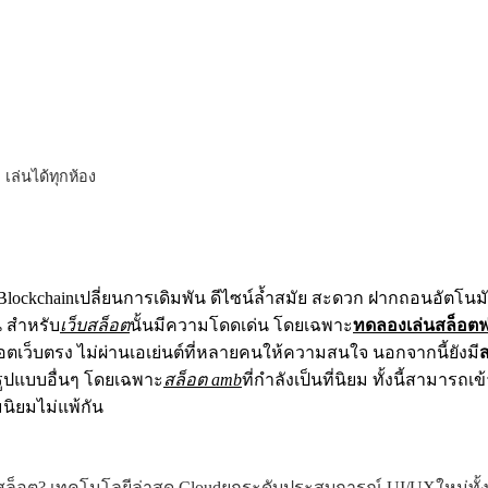
เล่นได้ทุกห้อง
 Blockchainเปลี่ยนการเดิมพัน ดีไซน์ล้ำสมัย สะดวก ฝากถอนอัตโนมัต
น สำหรับ
เว็บสล็อต
นั้นมีความโดดเด่น โดยเฉพาะ
ทดลองเล่นสล็อตฟ
อตเว็บตรง ไม่ผ่านเอเย่นต์ที่หลายคนให้ความสนใจ นอกจากนี้ยังมี
ส
ือรูปแบบอื่นๆ โดยเฉพาะ
สล็อต amb
ที่กำลังเป็นที่นิยม ทั้งนี้สามารถเข
นิยมไม่แพ้กัน
ล็อต? เทคโนโลยีล่าสุด Cloudยกระดับประสบการณ์ UI/UXใหม่ทั้งห