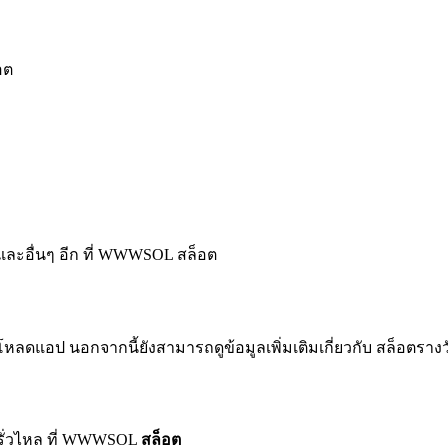
อต
 และอื่นๆ อีก ที่ WWWSOL สล็อต
งโหลดแอป นอกจากนี้ยังสามารถดูข้อมูลเพิ่มเติมเกี่ยวกับ สล็อตรางวั
รั่วไหล ที่ WWWSOL
สล็อต