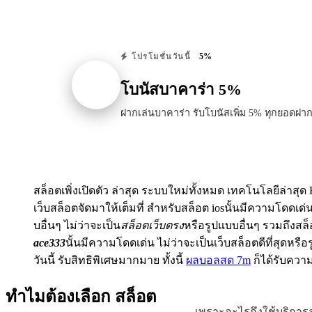
5%
โปรโมชั่นวันนี้
โบนัสบาคาร่า 5%
ฝากเล่นบาคาร่า รับโบนัสเพิ่ม 5% ทุกยอดฝาก 
สล็อตเพิ่งเปิดตัว ล่าสุด ระบบใหม่ทั้งหมด เทคโนโลยีล่าสุด
เว็บสล็อตจัดมาให้เต็มที่ สำหรับสล็อต iosนั้นมีความโดดเด่
บอื่นๆ ไม่ว่าจะเป็น
สล็อตเว็บตรง
หรือรูปแบบอื่นๆ รวมถึงสล็
ace333
นั้นมีความโดดเด่น ไม่ว่าจะเป็นเว็บสล็อตดีที่สุดหร
วันนี้ รับสิทธิพิเศษมากมาย ทั้งนี้
ผลบอลสด 7m
ก็ได้รับความ
ทำไมต้องเลือก
สล็อต
เพราะอะไรถึงใช้บริการส