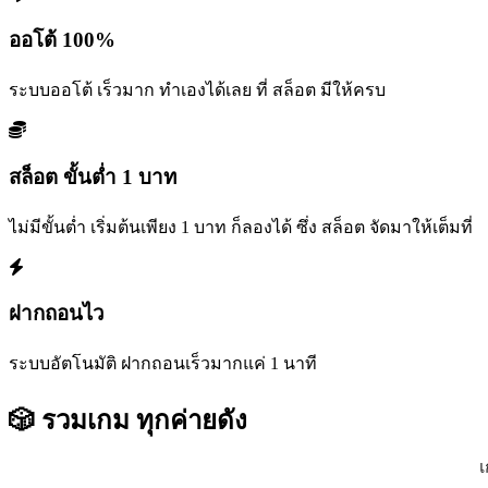
ออโต้ 100%
ระบบออโต้ เร็วมาก ทำเองได้เลย ที่ สล็อต มีให้ครบ
สล็อต ขั้นต่ำ 1 บาท
ไม่มีขั้นต่ำ เริ่มต้นเพียง 1 บาท ก็ลองได้ ซึ่ง สล็อต จัดมาให้เต็มที่
ฝากถอนไว
ระบบอัตโนมัติ ฝากถอนเร็วมากแค่ 1 นาที
🎲 รวมเกม
ทุกค่ายดัง
เ