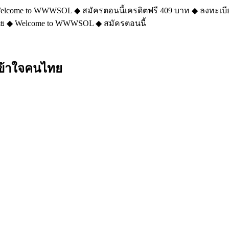
elcome to WWWSOL ◆ สมัครตอนนี้
เครดิตฟรี 409 บาท ◆ ลงทะ
ัย ◆ Welcome to WWWSOL ◆ สมัครตอนนี้
เข้าใจคนไทย