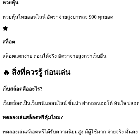
หวยหุ้น
หวยหุ้นไทยออนไลน์ อัตราจ่ายสูงบาทละ 900 ทุกยอด
สล็อต
สล็อตแตกง่าย ถอนได้จริง อัตราจ่ายสูงกว่าเว็บอื่น
🔥 สิ่งที่ควรรู้
ก่อนเล่น
เว็บสล็อตคืออะไร?
เว็บสล็อตเป็นเว็บพนันออนไลน์ ชั้นนำ ฝากถอนออโต้ ทันใจ ปล
ทดลองเล่นสล็อตฟรีคุ้มไหม?
ทดลองเล่นสล็อตฟรีได้รับความนิยมสูง มีผู้ใช้มาก จ่ายจริง มั่นคง