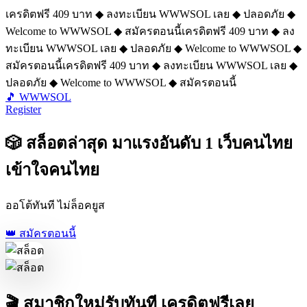
เครดิตฟรี 409 บาท ◆ ลงทะเบียน WWWSOL เลย ◆ ปลอดภัย ◆
Welcome to WWWSOL ◆ สมัครตอนนี้
เครดิตฟรี 409 บาท ◆ ลง
ทะเบียน WWWSOL เลย ◆ ปลอดภัย ◆ Welcome to WWWSOL ◆
สมัครตอนนี้
เครดิตฟรี 409 บาท ◆ ลงทะเบียน WWWSOL เลย ◆
ปลอดภัย ◆ Welcome to WWWSOL ◆ สมัครตอนนี้
🎵 WWWSOL
Register
🎲 สล็อตล่าสุด มาแรงอันดับ 1 เว็บคนไทย
เข้าใจคนไทย
ออโต้ทันที ไม่ล็อคยูส
👑 สมัครตอนนี้
🎬 สมาชิกใหม่รับทันที เครดิตฟรีเลย