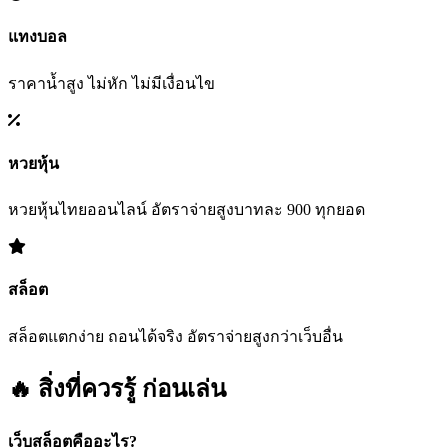
แทงบอล
ราคาน้ำสูง ไม่หัก ไม่มีเงื่อนไข
หวยหุ้น
หวยหุ้นไทยออนไลน์ อัตราจ่ายสูงบาทละ 900 ทุกยอด
สล็อต
สล็อตแตกง่าย ถอนได้จริง อัตราจ่ายสูงกว่าเว็บอื่น
🔥 สิ่งที่ควรรู้
ก่อนเล่น
เว็บสล็อตคืออะไร?