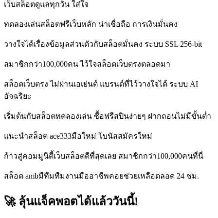
เว็บสล็อตดูแลทุกวัน ใส่ใจ
ทดลองเล่นสล็อตฟรีเว็บหลัก น่าเชื่อถือ การเงินมั่นคง
วางใจได้เรื่องข้อมูลส่วนตัวกับสล็อตมั่นคง ระบบ SSL 256-bit
สมาชิกกว่า100,000คน ไว้ใจสล็อตเว็บตรงตลอดมา
สล็อตเว็บตรง ไม่ผ่านเอเย่นต์ แบรนด์ที่ไว้วางใจได้ ระบบ AI
อัจฉริยะ
เริ่มต้นกับสล็อตทดลองเล่น ซื้อฟรีสปินง่ายๆ ฝากถอนไม่มีขั้นต่ำ
แนะนำสล็อต ace333มือใหม่ โบนัสสมัครใหม่
ก้าวสู่คอมมูนิตี้เว็บสล็อตดีที่สุดเลย สมาชิกกว่า100,000คนที่นี่
สล็อต ambมีทีมทีมงานมืออาชีพคอยช่วยเหลือตลอด 24 ชม.
🚀 ลุ้นแจ็คพอตได้แล้ววันนี้!