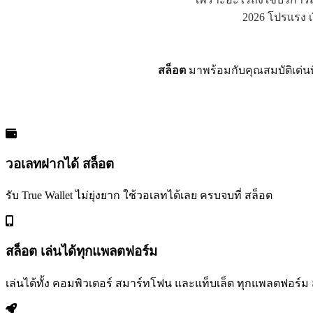
2026 โปรแรง เ
สล็อต
มาพร้อมกับคุณสมบัติเด่นที
วอเลทฝากได้ สล็อต
รับ True Wallet ไม่ยุ่งยาก ใช้วอเลทได้เลย ครบจบที่ สล็อต
สล็อต เล่นได้ทุกแพลตฟอร์ม
เล่นได้ทั้ง คอมพิวเตอร์ สมาร์ทโฟน และแท็บเล็ต ทุกแพลตฟอร์ม 