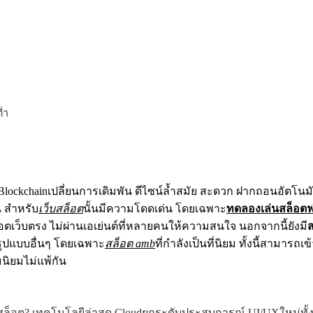
ต่ำ
 Blockchainเปลี่ยนการเดิมพัน ดีไซน์ล้ำสมัย สะดวก ฝากถอนอัตโนมัต
น สำหรับ
เว็บสล็อต
นั้นมีความโดดเด่น โดยเฉพาะ
ทดลองเล่นสล็อตฟ
อตเว็บตรง ไม่ผ่านเอเย่นต์ที่หลายคนให้ความสนใจ นอกจากนี้ยังมี
ส
ือรูปแบบอื่นๆ โดยเฉพาะ
สล็อต amb
ที่กำลังเป็นที่นิยม ทั้งนี้สามารถเข
นิยมไม่แพ้กัน
ล็อต? เทคโนโลยีล่าสุด Cloudยกระดับประสบการณ์ UI/UXใหม่ทั้งห