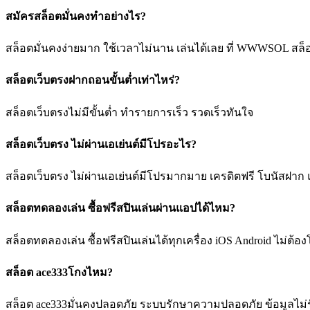
สมัครสล็อตมั่นคงทำอย่างไร?
สล็อตมั่นคงง่ายมาก ใช้เวลาไม่นาน เล่นได้เลย ที่ WWWSOL สล็
สล็อตเว็บตรงฝากถอนขั้นต่ำเท่าไหร่?
สล็อตเว็บตรงไม่มีขั้นต่ำ ทำรายการเร็ว รวดเร็วทันใจ
สล็อตเว็บตรง ไม่ผ่านเอเย่นต์มีโปรอะไร?
สล็อตเว็บตรง ไม่ผ่านเอเย่นต์มีโปรมากมาย เครดิตฟรี โบนัสฝาก
สล็อตทดลองเล่น ซื้อฟรีสปินเล่นผ่านแอปได้ไหม?
สล็อตทดลองเล่น ซื้อฟรีสปินเล่นได้ทุกเครื่อง iOS Android ไม่ต้อ
สล็อต ace333โกงไหม?
สล็อต ace333มั่นคงปลอดภัย ระบบรักษาความปลอดภัย ข้อมูลไม่