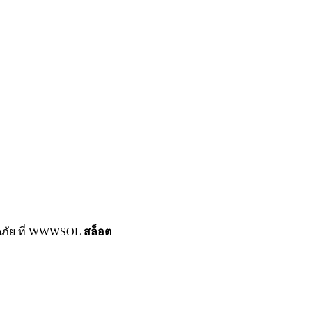
อดภัย ที่ WWWSOL
สล็อต