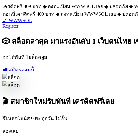
เครดิตฟรี 409 บาท ◆ ลงทะเบียน WWWSOL เลย ◆ ปลอดภัย ◆ W
ตอนนี้
เครดิตฟรี 409 บาท ◆ ลงทะเบียน WWWSOL เลย ◆ ปลอดภ
🎵 WWWSOL
Register
🎲 สล็อตล่าสุด มาแรงอันดับ 1 เว็บคนไทย 
ออโต้ทันที ไม่ล็อคยูส
👑 สมัครตอนนี้
🎬 สมาชิกใหม่รับทันที เครดิตฟรีเลย
รีโหลดโบนัส 99% ทุกวัน ไม่อั้น
ลองเลย