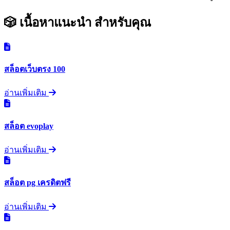
🎲 เนื้อหาแนะนำ
สำหรับคุณ
สล็อตเว็บตรง 100
อ่านเพิ่มเติม
สล็อต evoplay
อ่านเพิ่มเติม
สล็อต pg เครดิตฟรี
อ่านเพิ่มเติม