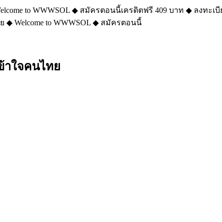
elcome to WWWSOL ◆ สมัครตอนนี้
เครดิตฟรี 409 บาท ◆ ลงทะ
ัย ◆ Welcome to WWWSOL ◆ สมัครตอนนี้
เข้าใจคนไทย