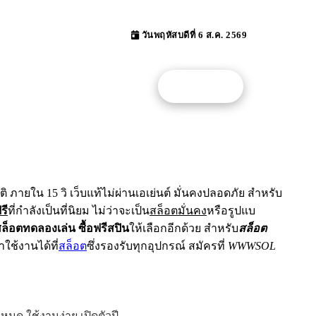
วันพฤหัสบดีที่ 6 ส.ค. 2569
รับโปรนี้
ิ ภายใน 15 วิ เว็บแท้ไม่ผ่านเอเย่นต์ มั่นคงปลอดภัย สำหรับ
รี
ที่กำลังเป็นที่นิยม ไม่ว่าจะเป็น
สล็อตมั่นคง
หรือรูปแบ
ล็อตทดลองเล่น ซื้อฟรีสปิน
ให้เลือกอีกด้วย สำหรับ
สล็อต
้าใช้งานได้ที่
สล็อต
ซึ่งรองรับทุกอุปกรณ์ สมัครที่
WWWSOL
มด ใช้งานง่าย เปิดตัวปี