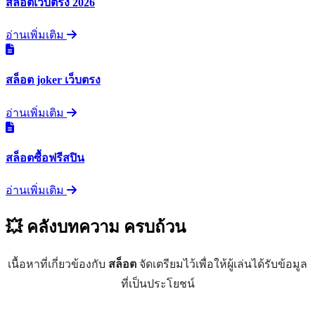
สล็อตเว็บตรง 2026
อ่านเพิ่มเติม
สล็อต joker เว็บตรง
อ่านเพิ่มเติม
สล็อตซื้อฟรีสปิน
อ่านเพิ่มเติม
💥 คลังบทความ
ครบถ้วน
เนื้อหาที่เกี่ยวข้องกับ
สล็อต
จัดเตรียมไว้เพื่อให้ผู้เล่นได้รับข้อมูล
ที่เป็นประโยชน์