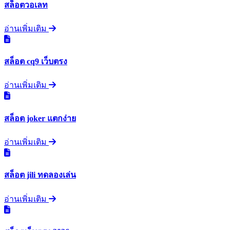
สล็อตวอเลท
อ่านเพิ่มเติม
สล็อต cq9 เว็บตรง
อ่านเพิ่มเติม
สล็อต joker แตกง่าย
อ่านเพิ่มเติม
สล็อต jili ทดลองเล่น
อ่านเพิ่มเติม