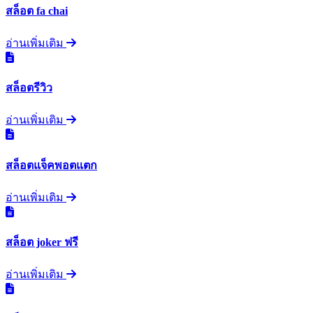
สล็อต fa chai
อ่านเพิ่มเติม
สล็อตรีวิว
อ่านเพิ่มเติม
สล็อตแจ็คพอตแตก
อ่านเพิ่มเติม
สล็อต joker ฟรี
อ่านเพิ่มเติม