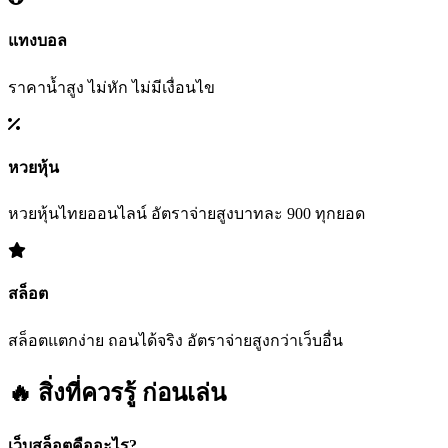
แทงบอล
ราคาน้ำสูง ไม่หัก ไม่มีเงื่อนไข
หวยหุ้น
หวยหุ้นไทยออนไลน์ อัตราจ่ายสูงบาทละ 900 ทุกยอด
สล็อต
สล็อตแตกง่าย ถอนได้จริง อัตราจ่ายสูงกว่าเว็บอื่น
🔥 สิ่งที่ควรรู้
ก่อนเล่น
เว็บสล็อตคืออะไร?