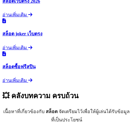
สล็อตเว็บตรง 2026
อ่านเพิ่มเติม
สล็อต joker เว็บตรง
อ่านเพิ่มเติม
สล็อตซื้อฟรีสปิน
อ่านเพิ่มเติม
💥 คลังบทความ
ครบถ้วน
เนื้อหาที่เกี่ยวข้องกับ
สล็อต
จัดเตรียมไว้เพื่อให้ผู้เล่นได้รับข้อมูล
ที่เป็นประโยชน์