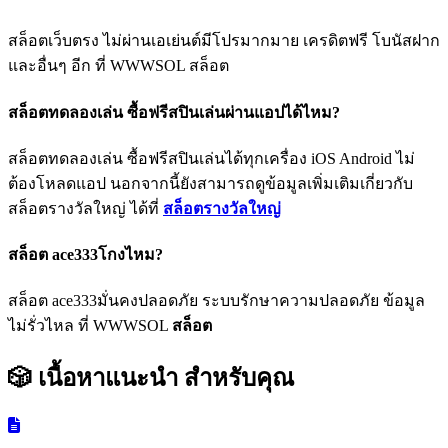
สล็อตเว็บตรง ไม่ผ่านเอเย่นต์มีโปรมากมาย เครดิตฟรี โบนัสฝาก
และอื่นๆ อีก ที่ WWWSOL สล็อต
สล็อตทดลองเล่น ซื้อฟรีสปินเล่นผ่านแอปได้ไหม?
สล็อตทดลองเล่น ซื้อฟรีสปินเล่นได้ทุกเครื่อง iOS Android ไม่
ต้องโหลดแอป นอกจากนี้ยังสามารถดูข้อมูลเพิ่มเติมเกี่ยวกับ
สล็อตรางวัลใหญ่ ได้ที่
สล็อตรางวัลใหญ่
สล็อต ace333โกงไหม?
สล็อต ace333มั่นคงปลอดภัย ระบบรักษาความปลอดภัย ข้อมูล
ไม่รั่วไหล ที่ WWWSOL
สล็อต
🎲 เนื้อหาแนะนำ
สำหรับคุณ