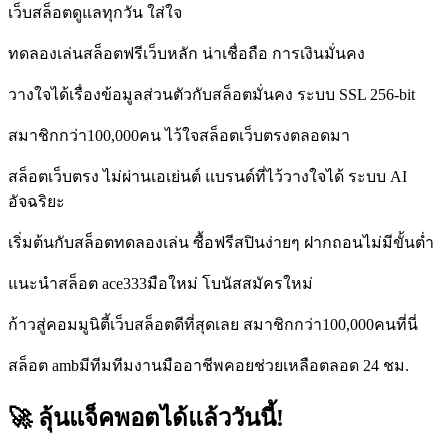
เว็บสล็อตดูแลทุกวัน ใส่ใจ
ทดลองเล่นสล็อตฟรีเว็บหลัก น่าเชื่อถือ การเงินมั่นคง
วางใจได้เรื่องข้อมูลส่วนตัวกับสล็อตมั่นคง ระบบ SSL 256-bit
สมาชิกกว่า100,000คน ไว้ใจสล็อตเว็บตรงตลอดมา
สล็อตเว็บตรง ไม่ผ่านเอเย่นต์ แบรนด์ที่ไว้วางใจได้ ระบบ AI
อัจฉริยะ
เริ่มต้นกับสล็อตทดลองเล่น ซื้อฟรีสปินง่ายๆ ฝากถอนไม่มีขั้นต่ำ
แนะนำสล็อต ace333มือใหม่ โบนัสสมัครใหม่
ก้าวสู่คอมมูนิตี้เว็บสล็อตดีที่สุดเลย สมาชิกกว่า100,000คนที่นี่
สล็อต ambมีทีมทีมงานมืออาชีพคอยช่วยเหลือตลอด 24 ชม.
🚀 ลุ้นแจ็คพอตได้แล้ววันนี้!