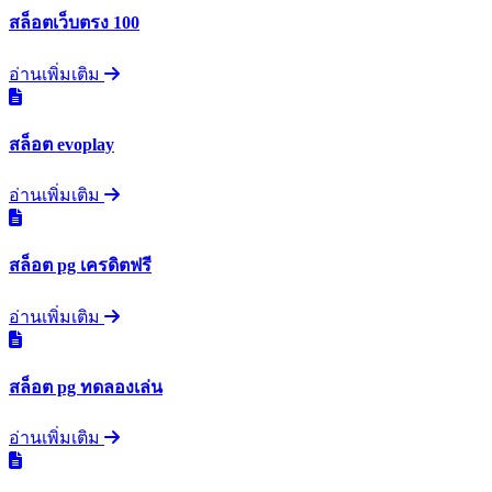
สล็อตเว็บตรง 100
อ่านเพิ่มเติม
สล็อต evoplay
อ่านเพิ่มเติม
สล็อต pg เครดิตฟรี
อ่านเพิ่มเติม
สล็อต pg ทดลองเล่น
อ่านเพิ่มเติม