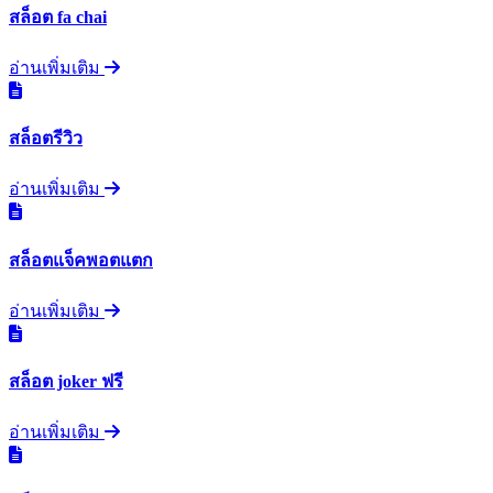
สล็อต fa chai
อ่านเพิ่มเติม
สล็อตรีวิว
อ่านเพิ่มเติม
สล็อตแจ็คพอตแตก
อ่านเพิ่มเติม
สล็อต joker ฟรี
อ่านเพิ่มเติม