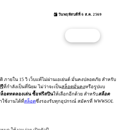
วันพฤหัสบดีที่ 6 ส.ค. 2569
รับโปรนี้
ิ ภายใน 15 วิ เว็บแท้ไม่ผ่านเอเย่นต์ มั่นคงปลอดภัย สำหรับ
รี
ที่กำลังเป็นที่นิยม ไม่ว่าจะเป็น
สล็อตมั่นคง
หรือรูปแบ
ล็อตทดลองเล่น ซื้อฟรีสปิน
ให้เลือกอีกด้วย สำหรับ
สล็อต
้าใช้งานได้ที่
สล็อต
ซึ่งรองรับทุกอุปกรณ์ สมัครที่
WWWSOL
มด ใช้งานง่าย เปิดตัวปี