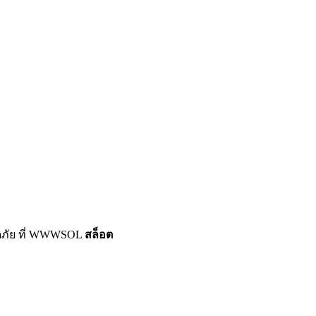
อดภัย ที่ WWWSOL
สล็อต