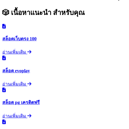
🎲 เนื้อหาแนะนำ
สำหรับคุณ
สล็อตเว็บตรง 100
อ่านเพิ่มเติม
สล็อต evoplay
อ่านเพิ่มเติม
สล็อต pg เครดิตฟรี
อ่านเพิ่มเติม