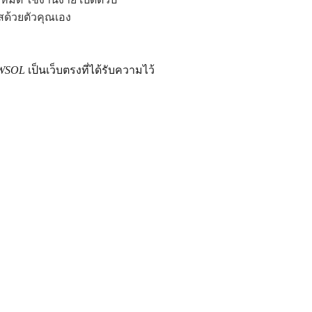
สด้วยตัวคุณเอง
WSOL
เป็นเว็บตรงที่ได้รับความไว้