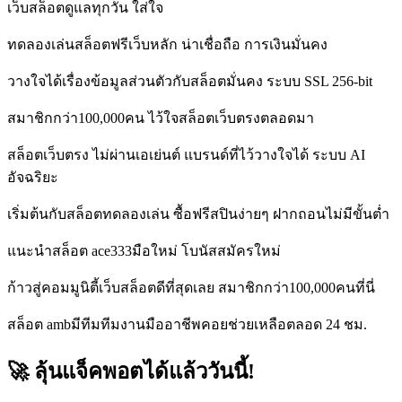
เว็บสล็อตดูแลทุกวัน ใส่ใจ
ทดลองเล่นสล็อตฟรีเว็บหลัก น่าเชื่อถือ การเงินมั่นคง
วางใจได้เรื่องข้อมูลส่วนตัวกับสล็อตมั่นคง ระบบ SSL 256-bit
สมาชิกกว่า100,000คน ไว้ใจสล็อตเว็บตรงตลอดมา
สล็อตเว็บตรง ไม่ผ่านเอเย่นต์ แบรนด์ที่ไว้วางใจได้ ระบบ AI
อัจฉริยะ
เริ่มต้นกับสล็อตทดลองเล่น ซื้อฟรีสปินง่ายๆ ฝากถอนไม่มีขั้นต่ำ
แนะนำสล็อต ace333มือใหม่ โบนัสสมัครใหม่
ก้าวสู่คอมมูนิตี้เว็บสล็อตดีที่สุดเลย สมาชิกกว่า100,000คนที่นี่
สล็อต ambมีทีมทีมงานมืออาชีพคอยช่วยเหลือตลอด 24 ชม.
🚀 ลุ้นแจ็คพอตได้แล้ววันนี้!