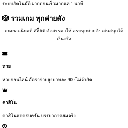
ระบบอัตโนมัติ ฝากถอนเร็วมากแค่ 1 นาที
🎲 รวมเกม
ทุกค่ายดัง
เกมยอดนิยมที่
สล็อต
คัดสรรมาให้ ครบทุกค่ายดัง เล่นสนุกได้
เงินจริง
หวย
หวยออนไลน์ อัตราจ่ายสูงบาทละ 900 ไม่จำกัด
คาสิโน
คาสิโนสดครบครัน บรรยากาศสมจริง