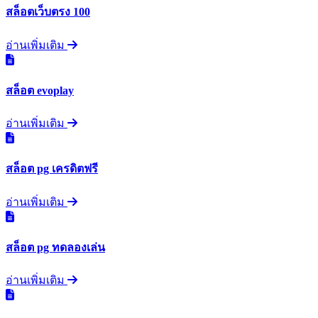
สล็อตเว็บตรง 100
อ่านเพิ่มเติม
สล็อต evoplay
อ่านเพิ่มเติม
สล็อต pg เครดิตฟรี
อ่านเพิ่มเติม
สล็อต pg ทดลองเล่น
อ่านเพิ่มเติม