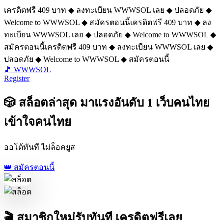
เครดิตฟรี 409 บาท ◆ ลงทะเบียน WWWSOL เลย ◆ ปลอดภัย ◆
Welcome to WWWSOL ◆ สมัครตอนนี้
เครดิตฟรี 409 บาท ◆ ลง
ทะเบียน WWWSOL เลย ◆ ปลอดภัย ◆ Welcome to WWWSOL ◆
สมัครตอนนี้
เครดิตฟรี 409 บาท ◆ ลงทะเบียน WWWSOL เลย ◆
ปลอดภัย ◆ Welcome to WWWSOL ◆ สมัครตอนนี้
🎵 WWWSOL
Register
🎲 สล็อตล่าสุด มาแรงอันดับ 1 เว็บคนไทย
เข้าใจคนไทย
ออโต้ทันที ไม่ล็อคยูส
👑 สมัครตอนนี้
🎬 สมาชิกใหม่รับทันที เครดิตฟรีเลย