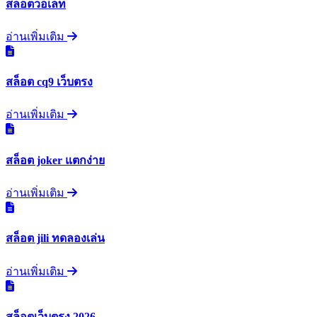
สล็อตวอเลท
อ่านเพิ่มเติม
สล็อต cq9 เว็บตรง
อ่านเพิ่มเติม
สล็อต joker แตกง่าย
อ่านเพิ่มเติม
สล็อต jili ทดลองเล่น
อ่านเพิ่มเติม
สล็อตเว็บตรง 2026