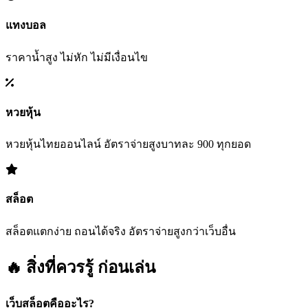
แทงบอล
ราคาน้ำสูง ไม่หัก ไม่มีเงื่อนไข
หวยหุ้น
หวยหุ้นไทยออนไลน์ อัตราจ่ายสูงบาทละ 900 ทุกยอด
สล็อต
สล็อตแตกง่าย ถอนได้จริง อัตราจ่ายสูงกว่าเว็บอื่น
🔥 สิ่งที่ควรรู้
ก่อนเล่น
เว็บสล็อตคืออะไร?