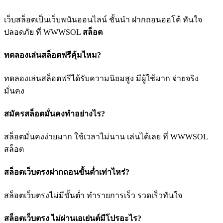
เว็บสล็อตเป็นเว็บพนันออนไลน์ ชั้นนำ ฝากถอนออโต้ ทันใจ
ปลอดภัย ที่ WWWSOL
สล็อต
ทดลองเล่นสล็อตฟรีคุ้มไหม?
ทดลองเล่นสล็อตฟรีได้รับความนิยมสูง มีผู้ใช้มาก จ่ายจริง
มั่นคง
สมัครสล็อตมั่นคงทำอย่างไร?
สล็อตมั่นคงง่ายมาก ใช้เวลาไม่นาน เล่นได้เลย ที่ WWWSOL
สล็อต
สล็อตเว็บตรงฝากถอนขั้นต่ำเท่าไหร่?
สล็อตเว็บตรงไม่มีขั้นต่ำ ทำรายการเร็ว รวดเร็วทันใจ
สล็อตเว็บตรง ไม่ผ่านเอเย่นต์มีโปรอะไร?