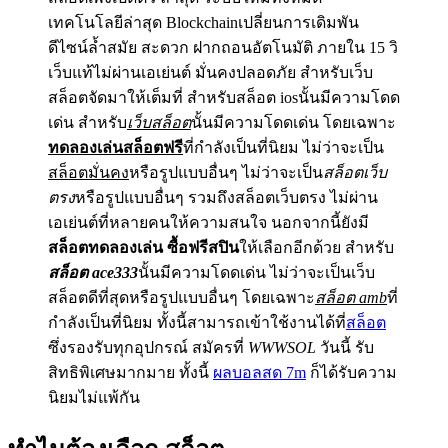
เทคโนโลยีล่าสุด Blockchainเปลี่ยนการเดิมพัน
ดีไซน์ล้ำสมัย สะดวก ฝากถอนอัตโนมัติ ภายใน 15 วิ
เว็บแท้ไม่ผ่านเอเย่นต์ มั่นคงปลอดภัย สำหรับเว็บ
สล็อตจัดมาให้เต็มที่ สำหรับสล็อต iosนั้นมีความโดด
เด่น สำหรับ
เว็บสล็อต
นั้นมีความโดดเด่น โดยเฉพาะ
ทดลองเล่นสล็อตฟรี
ที่กำลังเป็นที่นิยม ไม่ว่าจะเป็น
สล็อตมั่นคง
หรือรูปแบบอื่นๆ ไม่ว่าจะเป็น
สล็อตเว็บ
ตรง
หรือรูปแบบอื่นๆ รวมถึงสล็อตเว็บตรง ไม่ผ่าน
เอเย่นต์ที่หลายคนให้ความสนใจ นอกจากนี้ยังมี
สล็อตทดลองเล่น ซื้อฟรีสปิน
ให้เลือกอีกด้วย สำหรับ
สล็อต ace333
นั้นมีความโดดเด่น ไม่ว่าจะเป็นเว็บ
สล็อตดีที่สุดหรือรูปแบบอื่นๆ โดยเฉพาะ
สล็อต amb
ที่
กำลังเป็นที่นิยม ทั้งนี้สามารถเข้าใช้งานได้ที่
สล็อต
ซึ่งรองรับทุกอุปกรณ์ สมัครที่
WWWSOL
วันนี้ รับ
สิทธิพิเศษมากมาย ทั้งนี้
ผลบอลสด 7m
ก็ได้รับความ
นิยมไม่แพ้กัน