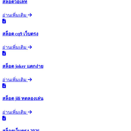
สล็อตวอเลท
อ่านเพิ่มเติม
สล็อต cq9 เว็บตรง
อ่านเพิ่มเติม
สล็อต joker แตกง่าย
อ่านเพิ่มเติม
สล็อต jili ทดลองเล่น
อ่านเพิ่มเติม
สล็อตเว็บตรง 2026