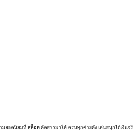
กมยอดนิยมที่
สล็อต
คัดสรรมาให้ ครบทุกค่ายดัง เล่นสนุกได้เงินจร