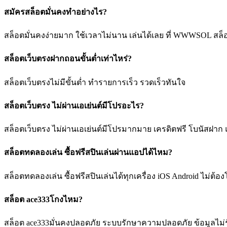
สมัครสล็อตมั่นคงทำอย่างไร?
สล็อตมั่นคงง่ายมาก ใช้เวลาไม่นาน เล่นได้เลย ที่ WWWSOL สล็
สล็อตเว็บตรงฝากถอนขั้นต่ำเท่าไหร่?
สล็อตเว็บตรงไม่มีขั้นต่ำ ทำรายการเร็ว รวดเร็วทันใจ
สล็อตเว็บตรง ไม่ผ่านเอเย่นต์มีโปรอะไร?
สล็อตเว็บตรง ไม่ผ่านเอเย่นต์มีโปรมากมาย เครดิตฟรี โบนัสฝาก
สล็อตทดลองเล่น ซื้อฟรีสปินเล่นผ่านแอปได้ไหม?
สล็อตทดลองเล่น ซื้อฟรีสปินเล่นได้ทุกเครื่อง iOS Android ไม่ต้อ
สล็อต ace333โกงไหม?
สล็อต ace333มั่นคงปลอดภัย ระบบรักษาความปลอดภัย ข้อมูลไม่