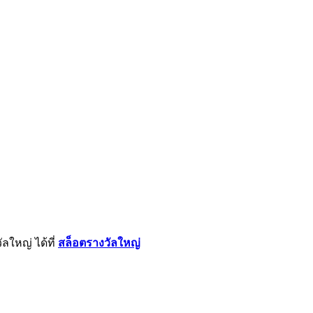
ลใหญ่ ได้ที่
สล็อตรางวัลใหญ่