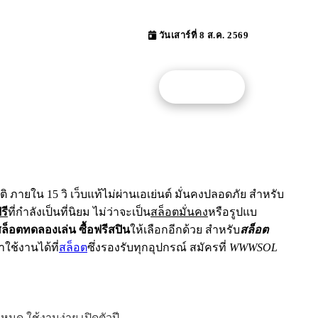
วันเสาร์ที่ 8 ส.ค. 2569
รับโปรนี้
ิ ภายใน 15 วิ เว็บแท้ไม่ผ่านเอเย่นต์ มั่นคงปลอดภัย สำหรับ
รี
ที่กำลังเป็นที่นิยม ไม่ว่าจะเป็น
สล็อตมั่นคง
หรือรูปแบ
ล็อตทดลองเล่น ซื้อฟรีสปิน
ให้เลือกอีกด้วย สำหรับ
สล็อต
้าใช้งานได้ที่
สล็อต
ซึ่งรองรับทุกอุปกรณ์ สมัครที่
WWWSOL
มด ใช้งานง่าย เปิดตัวปี