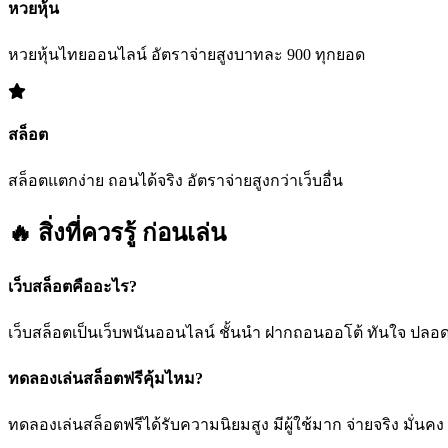
หวยหุ้น
หวยหุ้นไทยออนไลน์ อัตราจ่ายสูงบาทละ 900 ทุกยอด
สล็อต
สล็อตแตกง่าย ถอนได้จริง อัตราจ่ายสูงกว่าเว็บอื่น
🔥 สิ่งที่ควรรู้
ก่อนเล่น
เว็บสล็อตคืออะไร?
เว็บสล็อตเป็นเว็บพนันออนไลน์ ชั้นนำ ฝากถอนออโต้ ทันใจ ปล
ทดลองเล่นสล็อตฟรีคุ้มไหม?
ทดลองเล่นสล็อตฟรีได้รับความนิยมสูง มีผู้ใช้มาก จ่ายจริง มั่นคง