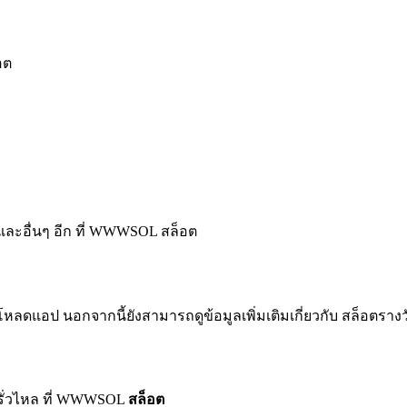
อต
 และอื่นๆ อีก ที่ WWWSOL สล็อต
งโหลดแอป นอกจากนี้ยังสามารถดูข้อมูลเพิ่มเติมเกี่ยวกับ สล็อตรางวั
รั่วไหล ที่ WWWSOL
สล็อต