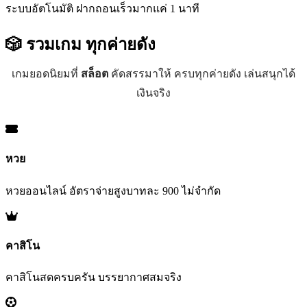
ระบบอัตโนมัติ ฝากถอนเร็วมากแค่ 1 นาที
🎲 รวมเกม
ทุกค่ายดัง
เกมยอดนิยมที่
สล็อต
คัดสรรมาให้ ครบทุกค่ายดัง เล่นสนุกได้
เงินจริง
หวย
หวยออนไลน์ อัตราจ่ายสูงบาทละ 900 ไม่จำกัด
คาสิโน
คาสิโนสดครบครัน บรรยากาศสมจริง