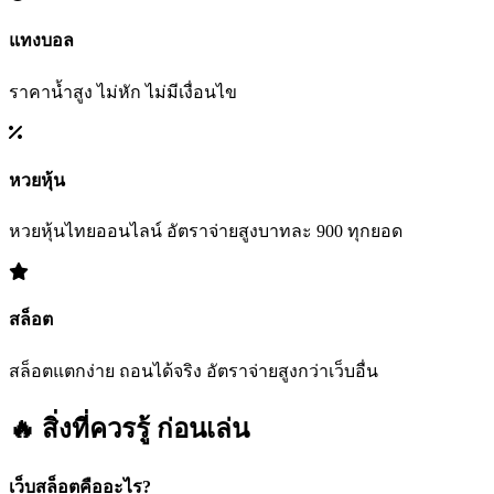
แทงบอล
ราคาน้ำสูง ไม่หัก ไม่มีเงื่อนไข
หวยหุ้น
หวยหุ้นไทยออนไลน์ อัตราจ่ายสูงบาทละ 900 ทุกยอด
สล็อต
สล็อตแตกง่าย ถอนได้จริง อัตราจ่ายสูงกว่าเว็บอื่น
🔥 สิ่งที่ควรรู้
ก่อนเล่น
เว็บสล็อตคืออะไร?