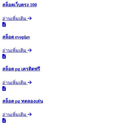
สล็อตเว็บตรง 100
อ่านเพิ่มเติม
สล็อต evoplay
อ่านเพิ่มเติม
สล็อต pg เครดิตฟรี
อ่านเพิ่มเติม
สล็อต pg ทดลองเล่น
อ่านเพิ่มเติม