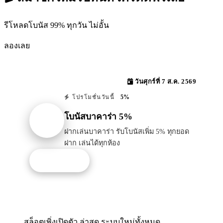
รีโหลดโบนัส 99% ทุกวัน ไม่อั้น
ลองเลย
วันศุกร์ที่ 7 ส.ค. 2569
5%
โปรโมชั่นวันนี้
โบนัสบาคาร่า 5%
ฝากเล่นบาคาร่า รับโบนัสเพิ่ม 5% ทุกยอด
ฝาก เล่นได้ทุกห้อง
รับโปรนี้
สล็อตเพิ่งเปิดตัว ล่าสุด ระบบใหม่ทั้งหมด