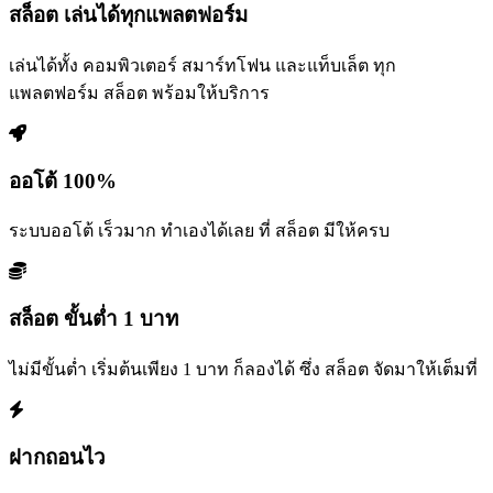
สล็อต เล่นได้ทุกแพลตฟอร์ม
เล่นได้ทั้ง คอมพิวเตอร์ สมาร์ทโฟน และแท็บเล็ต ทุก
แพลตฟอร์ม สล็อต พร้อมให้บริการ
ออโต้ 100%
ระบบออโต้ เร็วมาก ทำเองได้เลย ที่ สล็อต มีให้ครบ
สล็อต ขั้นต่ำ 1 บาท
ไม่มีขั้นต่ำ เริ่มต้นเพียง 1 บาท ก็ลองได้ ซึ่ง สล็อต จัดมาให้เต็มที่
ฝากถอนไว