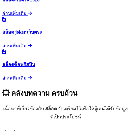
อ่านเพิ่มเติม
สล็อต joker เว็บตรง
อ่านเพิ่มเติม
สล็อตซื้อฟรีสปิน
อ่านเพิ่มเติม
💥 คลังบทความ
ครบถ้วน
เนื้อหาที่เกี่ยวข้องกับ
สล็อต
จัดเตรียมไว้เพื่อให้ผู้เล่นได้รับข้อมูล
ที่เป็นประโยชน์