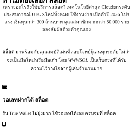
ทำไมต้องเลือก
สล็อต
เพราะอะไรถึงใช้บริการสล็อต? เทคโนโลยีล่าสุด Cloudยกระดับ
ประสบการณ์ UI/UXใหม่ทั้งหมด ใช้งานง่าย เปิดตัวปี 2026 โปร
แรง เงินทุนกว่า 300 ล้านบาท ดูแลสมาชิกมากกว่า 50,000 ราย
ลองสัมผัสด้วยตัวคุณเอง
สล็อต
มาพร้อมกับคุณสมบัติเด่นที่ตอบโจทย์ผู้เล่นทุกระดับ ไม่ว่า
จะเป็นมือใหม่หรือมือเก๋า โดย
WWWSOL
เป็นเว็บตรงที่ได้รับ
ความไว้วางใจจากผู้เล่นจำนวนมาก
วอเลทฝากได้ สล็อต
รับ True Wallet ไม่ยุ่งยาก ใช้วอเลทได้เลย ครบจบที่ สล็อต