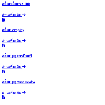
สล็อตเว็บตรง 100
อ่านเพิ่มเติม
สล็อต evoplay
อ่านเพิ่มเติม
สล็อต pg เครดิตฟรี
อ่านเพิ่มเติม
สล็อต pg ทดลองเล่น
อ่านเพิ่มเติม