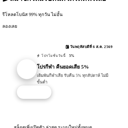
รีโหลดโบนัส 99% ทุกวัน ไม่อั้น
ลองเลย
วันพฤหัสบดีที่ 6 ส.ค. 2569
5%
โปรโมชั่นวันนี้
โปรกีฬา คืนยอดเสีย 5%
เดิมพันกีฬาเสีย รับคืน 5% ทุกสัปดาห์ ไม่มี
ขั้นต่ำ
รับโปรนี้
สล็อตเพิ่งเปิดตัว ล่าสุด ระบบใหม่ทั้งหมด