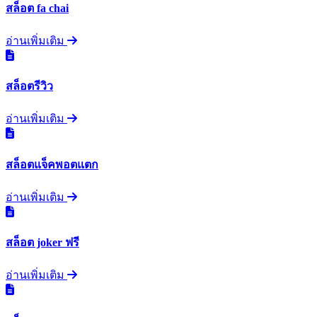
สล็อต fa chai
อ่านเพิ่มเติม
สล็อตรีวิว
อ่านเพิ่มเติม
สล็อตแจ็คพอตแตก
อ่านเพิ่มเติม
สล็อต joker ฟรี
อ่านเพิ่มเติม