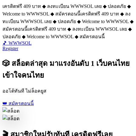
เครดิตฟรี 409 บาท ◆ ลงทะเบียน WWWSOL เลย ◆ ปลอดภัย ◆
Welcome to WWWSOL ◆ สมัครตอนนี้
เครดิตฟรี 409 บาท ◆ ลง
ทะเบียน WWWSOL เลย ◆ ปลอดภัย ◆ Welcome to WWWSOL ◆
สมัครตอนนี้
เครดิตฟรี 409 บาท ◆ ลงทะเบียน WWWSOL เลย ◆
ปลอดภัย ◆ Welcome to WWWSOL ◆ สมัครตอนนี้
🎵 WWWSOL
Register
🎲 สล็อตล่าสุด มาแรงอันดับ 1 เว็บคนไทย
เข้าใจคนไทย
ออโต้ทันที ไม่ล็อคยูส
👑 สมัครตอนนี้
🎬 สมาชิกใหม่รับทันที เครดิตฟรีเลย