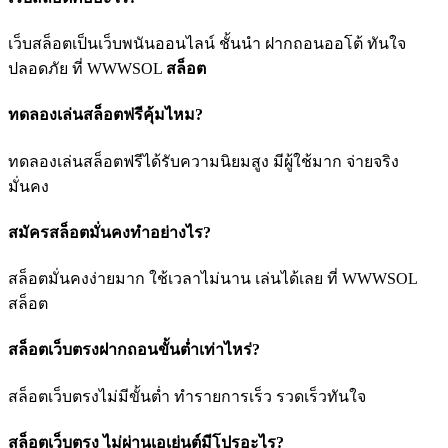
เว็บสล็อตเป็นเว็บพนันออนไลน์ ชั้นนำ ฝากถอนออโต้ ทันใจ
ปลอดภัย ที่ WWWSOL
สล็อต
ทดลองเล่นสล็อตฟรีคุ้มไหม?
ทดลองเล่นสล็อตฟรีได้รับความนิยมสูง มีผู้ใช้มาก จ่ายจริง
มั่นคง
สมัครสล็อตมั่นคงทำอย่างไร?
สล็อตมั่นคงง่ายมาก ใช้เวลาไม่นาน เล่นได้เลย ที่ WWWSOL
สล็อต
สล็อตเว็บตรงฝากถอนขั้นต่ำเท่าไหร่?
สล็อตเว็บตรงไม่มีขั้นต่ำ ทำรายการเร็ว รวดเร็วทันใจ
สล็อตเว็บตรง ไม่ผ่านเอเย่นต์มีโปรอะไร?