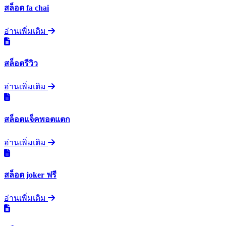
สล็อต fa chai
อ่านเพิ่มเติม
สล็อตรีวิว
อ่านเพิ่มเติม
สล็อตแจ็คพอตแตก
อ่านเพิ่มเติม
สล็อต joker ฟรี
อ่านเพิ่มเติม