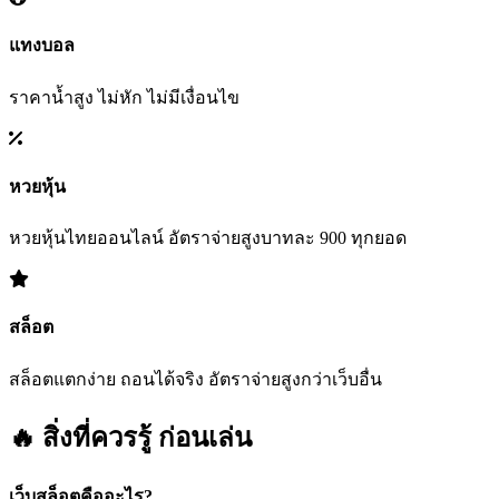
แทงบอล
ราคาน้ำสูง ไม่หัก ไม่มีเงื่อนไข
หวยหุ้น
หวยหุ้นไทยออนไลน์ อัตราจ่ายสูงบาทละ 900 ทุกยอด
สล็อต
สล็อตแตกง่าย ถอนได้จริง อัตราจ่ายสูงกว่าเว็บอื่น
🔥 สิ่งที่ควรรู้
ก่อนเล่น
เว็บสล็อตคืออะไร?