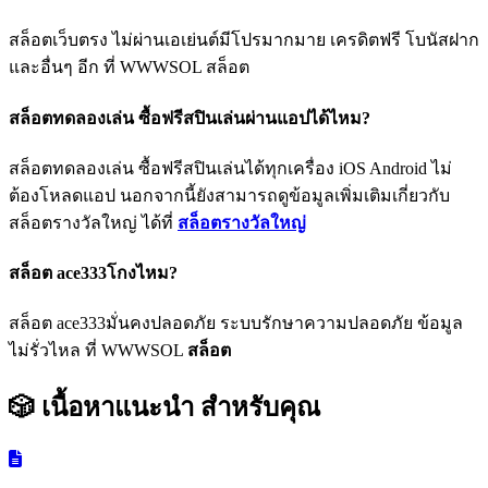
สล็อตเว็บตรง ไม่ผ่านเอเย่นต์มีโปรมากมาย เครดิตฟรี โบนัสฝาก
และอื่นๆ อีก ที่ WWWSOL สล็อต
สล็อตทดลองเล่น ซื้อฟรีสปินเล่นผ่านแอปได้ไหม?
สล็อตทดลองเล่น ซื้อฟรีสปินเล่นได้ทุกเครื่อง iOS Android ไม่
ต้องโหลดแอป นอกจากนี้ยังสามารถดูข้อมูลเพิ่มเติมเกี่ยวกับ
สล็อตรางวัลใหญ่ ได้ที่
สล็อตรางวัลใหญ่
สล็อต ace333โกงไหม?
สล็อต ace333มั่นคงปลอดภัย ระบบรักษาความปลอดภัย ข้อมูล
ไม่รั่วไหล ที่ WWWSOL
สล็อต
🎲 เนื้อหาแนะนำ
สำหรับคุณ