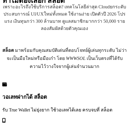
ทำไมต้องเลือก
สล็อต
เพราะอะไรถึงใช้บริการสล็อต? เทคโนโลยีล่าสุด Cloudยกระดับ
ประสบการณ์ UI/UXใหม่ทั้งหมด ใช้งานง่าย เปิดตัวปี 2026 โปร
แรง เงินทุนกว่า 300 ล้านบาท ดูแลสมาชิกมากกว่า 50,000 ราย
ลองสัมผัสด้วยตัวคุณเอง
สล็อต
มาพร้อมกับคุณสมบัติเด่นที่ตอบโจทย์ผู้เล่นทุกระดับ ไม่ว่า
จะเป็นมือใหม่หรือมือเก๋า โดย
WWWSOL
เป็นเว็บตรงที่ได้รับ
ความไว้วางใจจากผู้เล่นจำนวนมาก
วอเลทฝากได้ สล็อต
รับ True Wallet ไม่ยุ่งยาก ใช้วอเลทได้เลย ครบจบที่ สล็อต