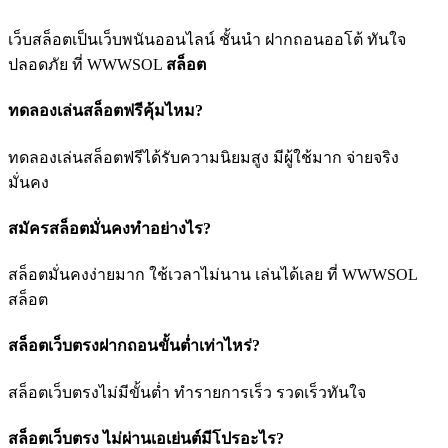
เว็บสล็อตเป็นเว็บพนันออนไลน์ ชั้นนำ ฝากถอนออโต้ ทันใจ
ปลอดภัย ที่ WWWSOL
สล็อต
ทดลองเล่นสล็อตฟรีคุ้มไหม?
ทดลองเล่นสล็อตฟรีได้รับความนิยมสูง มีผู้ใช้มาก จ่ายจริง
มั่นคง
สมัครสล็อตมั่นคงทำอย่างไร?
สล็อตมั่นคงง่ายมาก ใช้เวลาไม่นาน เล่นได้เลย ที่ WWWSOL
สล็อต
สล็อตเว็บตรงฝากถอนขั้นต่ำเท่าไหร่?
สล็อตเว็บตรงไม่มีขั้นต่ำ ทำรายการเร็ว รวดเร็วทันใจ
สล็อตเว็บตรง ไม่ผ่านเอเย่นต์มีโปรอะไร?