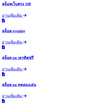
สล็อตเว็บตรง 100
อ่านเพิ่มเติม
สล็อต evoplay
อ่านเพิ่มเติม
สล็อต pg เครดิตฟรี
อ่านเพิ่มเติม
สล็อต pg ทดลองเล่น
อ่านเพิ่มเติม