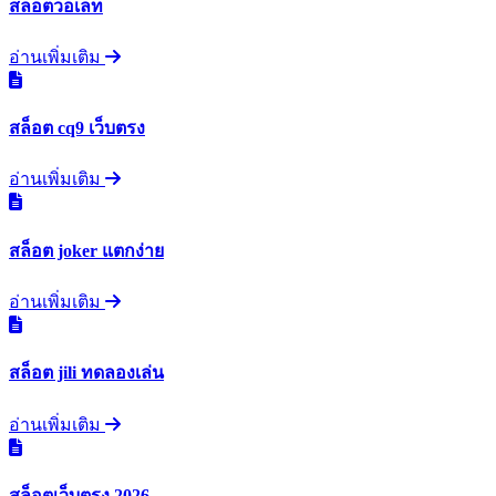
สล็อตวอเลท
อ่านเพิ่มเติม
สล็อต cq9 เว็บตรง
อ่านเพิ่มเติม
สล็อต joker แตกง่าย
อ่านเพิ่มเติม
สล็อต jili ทดลองเล่น
อ่านเพิ่มเติม
สล็อตเว็บตรง 2026