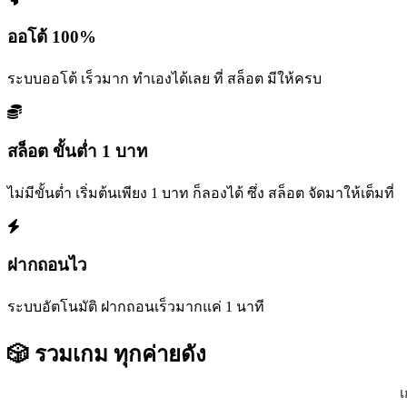
ออโต้ 100%
ระบบออโต้ เร็วมาก ทำเองได้เลย ที่ สล็อต มีให้ครบ
สล็อต ขั้นต่ำ 1 บาท
ไม่มีขั้นต่ำ เริ่มต้นเพียง 1 บาท ก็ลองได้ ซึ่ง สล็อต จัดมาให้เต็มที่
ฝากถอนไว
ระบบอัตโนมัติ ฝากถอนเร็วมากแค่ 1 นาที
🎲 รวมเกม
ทุกค่ายดัง
เ