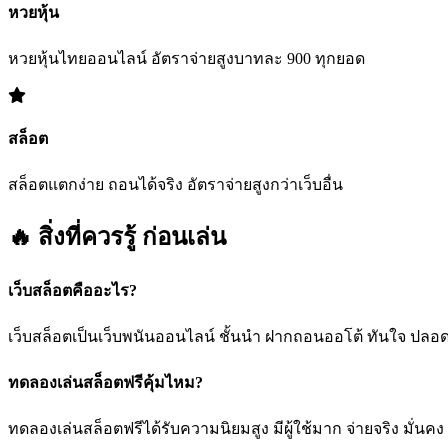
หวยหุ้น
หวยหุ้นไทยออนไลน์ อัตราจ่ายสูงบาทละ 900 ทุกยอด
สล็อต
สล็อตแตกง่าย ถอนได้จริง อัตราจ่ายสูงกว่าเว็บอื่น
🔥 สิ่งที่ควรรู้
ก่อนเล่น
เว็บสล็อตคืออะไร?
เว็บสล็อตเป็นเว็บพนันออนไลน์ ชั้นนำ ฝากถอนออโต้ ทันใจ ปล
ทดลองเล่นสล็อตฟรีคุ้มไหม?
ทดลองเล่นสล็อตฟรีได้รับความนิยมสูง มีผู้ใช้มาก จ่ายจริง มั่นคง