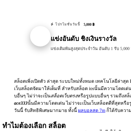
5,000 ฿
โปรโมชั่นวันนี้
แข่งอันดับ ชิงเงินรางวัล
แข่งเดิมพันสูงสุดประจำวัน อันดับ 1 รับ 5,000
สล็อตเพิ่งเปิดตัว ล่าสุด ระบบใหม่ทั้งหมด เทคโนโลยีล่าสุด
เว็บสล็อตจัดมาให้เต็มที่ สำหรับสล็อต iosนั้นมีความโดดเด่
บอื่นๆ ไม่ว่าจะเป็น
สล็อตเว็บตรง
หรือรูปแบบอื่นๆ รวมถึงสล็
ace333
นั้นมีความโดดเด่น ไม่ว่าจะเป็นเว็บสล็อตดีที่สุดหร
วันนี้ รับสิทธิพิเศษมากมาย ทั้งนี้
ผลบอลสด 7m
ก็ได้รับความ
ทำไมต้องเลือก
สล็อต