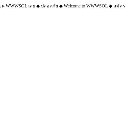
เบียน WWWSOL เลย ◆ ปลอดภัย ◆ Welcome to WWWSOL ◆ สมัคร