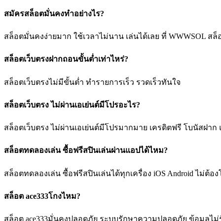
สมัครสล็อตมั่นคงทำอย่างไร?
สล็อตมั่นคงง่ายมาก ใช้เวลาไม่นาน เล่นได้เลย ที่ WWWSOL สล็
สล็อตเว็บตรงฝากถอนขั้นต่ำเท่าไหร่?
สล็อตเว็บตรงไม่มีขั้นต่ำ ทำรายการเร็ว รวดเร็วทันใจ
สล็อตเว็บตรง ไม่ผ่านเอเย่นต์มีโปรอะไร?
สล็อตเว็บตรง ไม่ผ่านเอเย่นต์มีโปรมากมาย เครดิตฟรี โบนัสฝาก
สล็อตทดลองเล่น ซื้อฟรีสปินเล่นผ่านแอปได้ไหม?
สล็อตทดลองเล่น ซื้อฟรีสปินเล่นได้ทุกเครื่อง iOS Android ไม่ต้อ
สล็อต ace333โกงไหม?
สล็อต ace333มั่นคงปลอดภัย ระบบรักษาความปลอดภัย ข้อมูลไม่