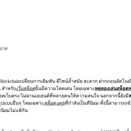
 บาท
 Blockchainเปลี่ยนการเดิมพัน ดีไซน์ล้ำสมัย สะดวก ฝากถอนอัตโนมัต
น สำหรับ
เว็บสล็อต
นั้นมีความโดดเด่น โดยเฉพาะ
ทดลองเล่นสล็อตฟ
อตเว็บตรง ไม่ผ่านเอเย่นต์ที่หลายคนให้ความสนใจ นอกจากนี้ยังมี
ส
ือรูปแบบอื่นๆ โดยเฉพาะ
สล็อต amb
ที่กำลังเป็นที่นิยม ทั้งนี้สามารถเข
นิยมไม่แพ้กัน