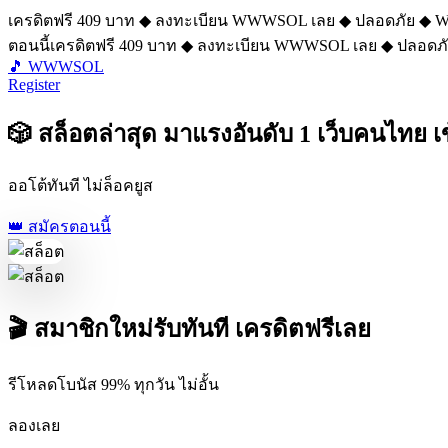
เครดิตฟรี 409 บาท ◆ ลงทะเบียน WWWSOL เลย ◆ ปลอดภัย ◆ W
ตอนนี้
เครดิตฟรี 409 บาท ◆ ลงทะเบียน WWWSOL เลย ◆ ปลอดภ
🎵 WWWSOL
Register
🎲 สล็อตล่าสุด มาแรงอันดับ 1 เว็บคนไทย 
ออโต้ทันที ไม่ล็อคยูส
👑 สมัครตอนนี้
🎬 สมาชิกใหม่รับทันที เครดิตฟรีเลย
รีโหลดโบนัส 99% ทุกวัน ไม่อั้น
ลองเลย