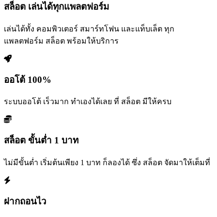
สล็อต เล่นได้ทุกแพลตฟอร์ม
เล่นได้ทั้ง คอมพิวเตอร์ สมาร์ทโฟน และแท็บเล็ต ทุก
แพลตฟอร์ม สล็อต พร้อมให้บริการ
ออโต้ 100%
ระบบออโต้ เร็วมาก ทำเองได้เลย ที่ สล็อต มีให้ครบ
สล็อต ขั้นต่ำ 1 บาท
ไม่มีขั้นต่ำ เริ่มต้นเพียง 1 บาท ก็ลองได้ ซึ่ง สล็อต จัดมาให้เต็มที่
ฝากถอนไว