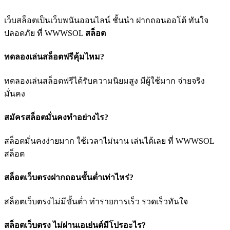
เว็บสล็อตเป็นเว็บพนันออนไลน์ ชั้นนำ ฝากถอนออโต้ ทันใจ
ปลอดภัย ที่ WWWSOL
สล็อต
ทดลองเล่นสล็อตฟรีคุ้มไหม?
ทดลองเล่นสล็อตฟรีได้รับความนิยมสูง มีผู้ใช้มาก จ่ายจริง
มั่นคง
สมัครสล็อตมั่นคงทำอย่างไร?
สล็อตมั่นคงง่ายมาก ใช้เวลาไม่นาน เล่นได้เลย ที่ WWWSOL
สล็อต
สล็อตเว็บตรงฝากถอนขั้นต่ำเท่าไหร่?
สล็อตเว็บตรงไม่มีขั้นต่ำ ทำรายการเร็ว รวดเร็วทันใจ
สล็อตเว็บตรง ไม่ผ่านเอเย่นต์มีโปรอะไร?