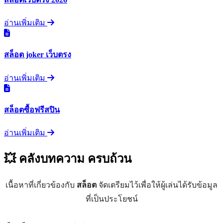
อ่านเพิ่มเติม
สล็อต joker เว็บตรง
อ่านเพิ่มเติม
สล็อตซื้อฟรีสปิน
อ่านเพิ่มเติม
💥 คลังบทความ
ครบถ้วน
เนื้อหาที่เกี่ยวข้องกับ
สล็อต
จัดเตรียมไว้เพื่อให้ผู้เล่นได้รับข้อมูล
ที่เป็นประโยชน์