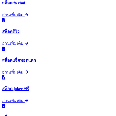
สล็อต fa chai
อ่านเพิ่มเติม
สล็อตรีวิว
อ่านเพิ่มเติม
สล็อตแจ็คพอตแตก
อ่านเพิ่มเติม
สล็อต joker ฟรี
อ่านเพิ่มเติม