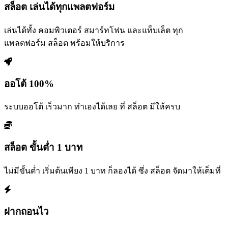
สล็อต เล่นได้ทุกแพลตฟอร์ม
เล่นได้ทั้ง คอมพิวเตอร์ สมาร์ทโฟน และแท็บเล็ต ทุก
แพลตฟอร์ม สล็อต พร้อมให้บริการ
ออโต้ 100%
ระบบออโต้ เร็วมาก ทำเองได้เลย ที่ สล็อต มีให้ครบ
สล็อต ขั้นต่ำ 1 บาท
ไม่มีขั้นต่ำ เริ่มต้นเพียง 1 บาท ก็ลองได้ ซึ่ง สล็อต จัดมาให้เต็มที่
ฝากถอนไว