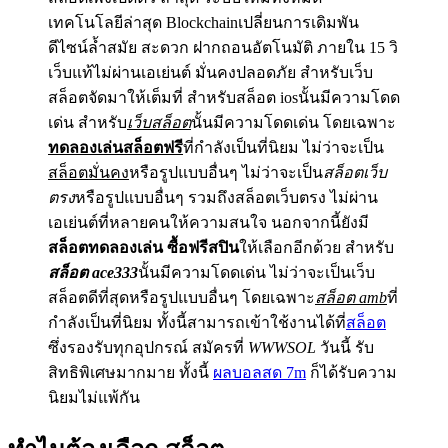
เทคโนโลยีล่าสุด Blockchainเปลี่ยนการเดิมพัน
ดีไซน์ล้ำสมัย สะดวก ฝากถอนอัตโนมัติ ภายใน 15 วิ
เว็บแท้ไม่ผ่านเอเย่นต์ มั่นคงปลอดภัย สำหรับเว็บ
สล็อตจัดมาให้เต็มที่ สำหรับสล็อต iosนั้นมีความโดด
เด่น สำหรับ
เว็บสล็อต
นั้นมีความโดดเด่น โดยเฉพาะ
ทดลองเล่นสล็อตฟรี
ที่กำลังเป็นที่นิยม ไม่ว่าจะเป็น
สล็อตมั่นคง
หรือรูปแบบอื่นๆ ไม่ว่าจะเป็น
สล็อตเว็บ
ตรง
หรือรูปแบบอื่นๆ รวมถึงสล็อตเว็บตรง ไม่ผ่าน
เอเย่นต์ที่หลายคนให้ความสนใจ นอกจากนี้ยังมี
สล็อตทดลองเล่น ซื้อฟรีสปิน
ให้เลือกอีกด้วย สำหรับ
สล็อต ace333
นั้นมีความโดดเด่น ไม่ว่าจะเป็นเว็บ
สล็อตดีที่สุดหรือรูปแบบอื่นๆ โดยเฉพาะ
สล็อต amb
ที่
กำลังเป็นที่นิยม ทั้งนี้สามารถเข้าใช้งานได้ที่
สล็อต
ซึ่งรองรับทุกอุปกรณ์ สมัครที่
WWWSOL
วันนี้ รับ
สิทธิพิเศษมากมาย ทั้งนี้
ผลบอลสด 7m
ก็ได้รับความ
นิยมไม่แพ้กัน