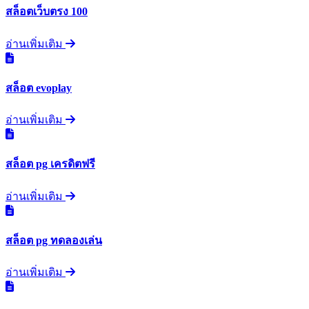
สล็อตเว็บตรง 100
อ่านเพิ่มเติม
สล็อต evoplay
อ่านเพิ่มเติม
สล็อต pg เครดิตฟรี
อ่านเพิ่มเติม
สล็อต pg ทดลองเล่น
อ่านเพิ่มเติม