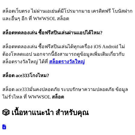
สล็อตเว็บตรง ไม่ผ่านเอเย่นต์มีโปรมากมาย เครดิตฟรี โบนัสฝาก
และอื่นๆ อีก ที่ WWWSOL สล็อต
สล็อตทดลองเล่น ซื้อฟรีสปินเล่นผ่านแอปได้ไหม?
สล็อตทดลองเล่น ซื้อฟรีสปินเล่นได้ทุกเครื่อง iOS Android ไม่
ต้องโหลดแอป นอกจากนี้ยังสามารถดูข้อมูลเพิ่มเติมเกี่ยวกับ
สล็อตรางวัลใหญ่ ได้ที่
สล็อตรางวัลใหญ่
สล็อต ace333โกงไหม?
สล็อต ace333มั่นคงปลอดภัย ระบบรักษาความปลอดภัย ข้อมูล
ไม่รั่วไหล ที่ WWWSOL
สล็อต
🎲 เนื้อหาแนะนำ
สำหรับคุณ