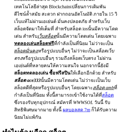
เทคโนโลยีล่าสุด Blockchainเปลี่ยนการเดิมพัน
ดีไซน์ล้ำสมัย สะดวก ฝากถอนอัตโนมัติ ภายใน 15 วิ
เว็บแท้ไม่ผ่านเอเย่นต์ มั่นคงปลอดภัย สำหรับเว็บ
สล็อตจัดมาให้เต็มที่ สำหรับสล็อต iosนั้นมีความโดด
เด่น สำหรับ
เว็บสล็อต
นั้นมีความโดดเด่น โดยเฉพาะ
ทดลองเล่นสล็อตฟรี
ที่กำลังเป็นที่นิยม ไม่ว่าจะเป็น
สล็อตมั่นคง
หรือรูปแบบอื่นๆ ไม่ว่าจะเป็น
สล็อตเว็บ
ตรง
หรือรูปแบบอื่นๆ รวมถึงสล็อตเว็บตรง ไม่ผ่าน
เอเย่นต์ที่หลายคนให้ความสนใจ นอกจากนี้ยังมี
สล็อตทดลองเล่น ซื้อฟรีสปิน
ให้เลือกอีกด้วย สำหรับ
สล็อต ace333
นั้นมีความโดดเด่น ไม่ว่าจะเป็นเว็บ
สล็อตดีที่สุดหรือรูปแบบอื่นๆ โดยเฉพาะ
สล็อต amb
ที่
กำลังเป็นที่นิยม ทั้งนี้สามารถเข้าใช้งานได้ที่
สล็อต
ซึ่งรองรับทุกอุปกรณ์ สมัครที่
WWWSOL
วันนี้ รับ
สิทธิพิเศษมากมาย ทั้งนี้
ผลบอลสด 7m
ก็ได้รับความ
นิยมไม่แพ้กัน