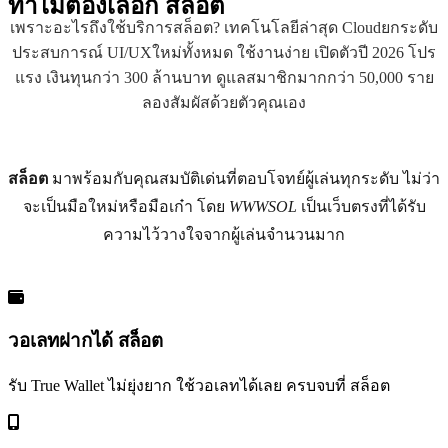
ทำไมต้องเลือก
สล็อต
เพราะอะไรถึงใช้บริการสล็อต? เทคโนโลยีล่าสุด Cloudยกระดับ
ประสบการณ์ UI/UXใหม่ทั้งหมด ใช้งานง่าย เปิดตัวปี 2026 โปร
แรง เงินทุนกว่า 300 ล้านบาท ดูแลสมาชิกมากกว่า 50,000 ราย
ลองสัมผัสด้วยตัวคุณเอง
สล็อต
มาพร้อมกับคุณสมบัติเด่นที่ตอบโจทย์ผู้เล่นทุกระดับ ไม่ว่า
จะเป็นมือใหม่หรือมือเก๋า โดย
WWWSOL
เป็นเว็บตรงที่ได้รับ
ความไว้วางใจจากผู้เล่นจำนวนมาก
วอเลทฝากได้ สล็อต
รับ True Wallet ไม่ยุ่งยาก ใช้วอเลทได้เลย ครบจบที่ สล็อต