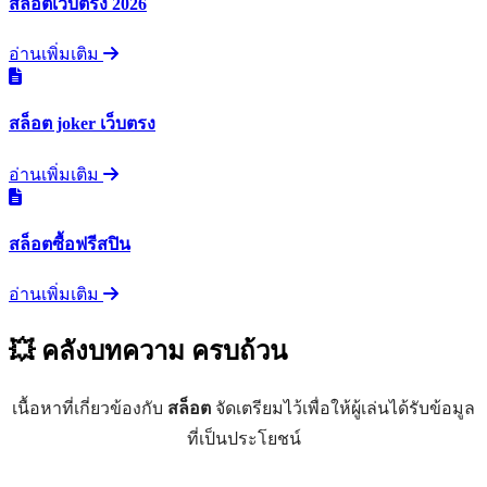
สล็อตเว็บตรง 2026
อ่านเพิ่มเติม
สล็อต joker เว็บตรง
อ่านเพิ่มเติม
สล็อตซื้อฟรีสปิน
อ่านเพิ่มเติม
💥 คลังบทความ
ครบถ้วน
เนื้อหาที่เกี่ยวข้องกับ
สล็อต
จัดเตรียมไว้เพื่อให้ผู้เล่นได้รับข้อมูล
ที่เป็นประโยชน์