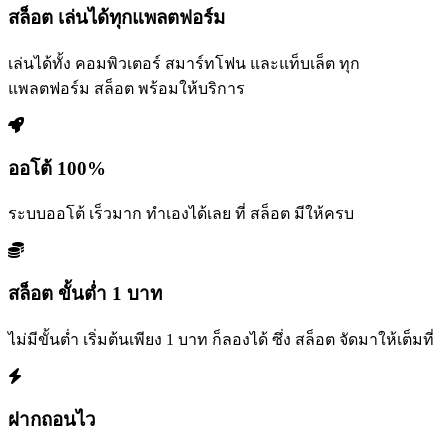
สล็อต เล่นได้ทุกแพลตฟอร์ม
เล่นได้ทั้ง คอมพิวเตอร์ สมาร์ทโฟน และแท็บเล็ต ทุก
แพลตฟอร์ม สล็อต พร้อมให้บริการ
ออโต้ 100%
ระบบออโต้ เร็วมาก ทำเองได้เลย ที่ สล็อต มีให้ครบ
สล็อต ขั้นต่ำ 1 บาท
ไม่มีขั้นต่ำ เริ่มต้นเพียง 1 บาท ก็ลองได้ ซึ่ง สล็อต จัดมาให้เต็มที่
ฝากถอนไว