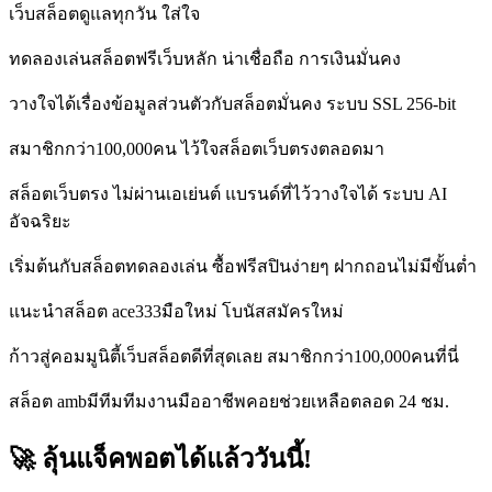
เว็บสล็อตดูแลทุกวัน ใส่ใจ
ทดลองเล่นสล็อตฟรีเว็บหลัก น่าเชื่อถือ การเงินมั่นคง
วางใจได้เรื่องข้อมูลส่วนตัวกับสล็อตมั่นคง ระบบ SSL 256-bit
สมาชิกกว่า100,000คน ไว้ใจสล็อตเว็บตรงตลอดมา
สล็อตเว็บตรง ไม่ผ่านเอเย่นต์ แบรนด์ที่ไว้วางใจได้ ระบบ AI
อัจฉริยะ
เริ่มต้นกับสล็อตทดลองเล่น ซื้อฟรีสปินง่ายๆ ฝากถอนไม่มีขั้นต่ำ
แนะนำสล็อต ace333มือใหม่ โบนัสสมัครใหม่
ก้าวสู่คอมมูนิตี้เว็บสล็อตดีที่สุดเลย สมาชิกกว่า100,000คนที่นี่
สล็อต ambมีทีมทีมงานมืออาชีพคอยช่วยเหลือตลอด 24 ชม.
🚀 ลุ้นแจ็คพอตได้แล้ววันนี้!