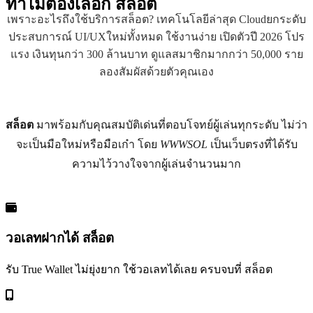
ทำไมต้องเลือก
สล็อต
เพราะอะไรถึงใช้บริการสล็อต? เทคโนโลยีล่าสุด Cloudยกระดับ
ประสบการณ์ UI/UXใหม่ทั้งหมด ใช้งานง่าย เปิดตัวปี 2026 โปร
แรง เงินทุนกว่า 300 ล้านบาท ดูแลสมาชิกมากกว่า 50,000 ราย
ลองสัมผัสด้วยตัวคุณเอง
สล็อต
มาพร้อมกับคุณสมบัติเด่นที่ตอบโจทย์ผู้เล่นทุกระดับ ไม่ว่า
จะเป็นมือใหม่หรือมือเก๋า โดย
WWWSOL
เป็นเว็บตรงที่ได้รับ
ความไว้วางใจจากผู้เล่นจำนวนมาก
วอเลทฝากได้ สล็อต
รับ True Wallet ไม่ยุ่งยาก ใช้วอเลทได้เลย ครบจบที่ สล็อต