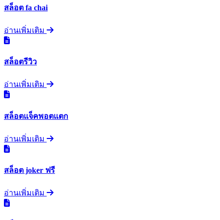
สล็อต fa chai
อ่านเพิ่มเติม
สล็อตรีวิว
อ่านเพิ่มเติม
สล็อตแจ็คพอตแตก
อ่านเพิ่มเติม
สล็อต joker ฟรี
อ่านเพิ่มเติม