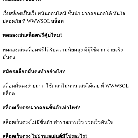
เว็บสล็อตเป็นเว็บพนันออนไลน์ ชั้นนำ ฝากถอนออโต้ ทันใจ
ปลอดภัย ที่ WWWSOL
สล็อต
ทดลองเล่นสล็อตฟรีคุ้มไหม?
ทดลองเล่นสล็อตฟรีได้รับความนิยมสูง มีผู้ใช้มาก จ่ายจริง
มั่นคง
สมัครสล็อตมั่นคงทำอย่างไร?
สล็อตมั่นคงง่ายมาก ใช้เวลาไม่นาน เล่นได้เลย ที่ WWWSOL
สล็อต
สล็อตเว็บตรงฝากถอนขั้นต่ำเท่าไหร่?
สล็อตเว็บตรงไม่มีขั้นต่ำ ทำรายการเร็ว รวดเร็วทันใจ
สล็อตเว็บตรง ไม่ผ่านเอเย่นต์มีโปรอะไร?