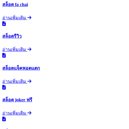
สล็อต fa chai
อ่านเพิ่มเติม
สล็อตรีวิว
อ่านเพิ่มเติม
สล็อตแจ็คพอตแตก
อ่านเพิ่มเติม
สล็อต joker ฟรี
อ่านเพิ่มเติม