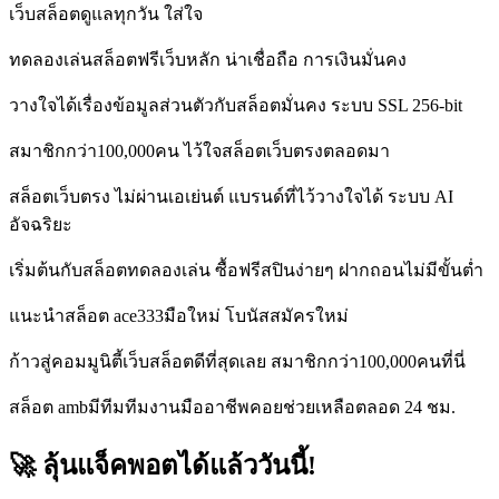
เว็บสล็อตดูแลทุกวัน ใส่ใจ
ทดลองเล่นสล็อตฟรีเว็บหลัก น่าเชื่อถือ การเงินมั่นคง
วางใจได้เรื่องข้อมูลส่วนตัวกับสล็อตมั่นคง ระบบ SSL 256-bit
สมาชิกกว่า100,000คน ไว้ใจสล็อตเว็บตรงตลอดมา
สล็อตเว็บตรง ไม่ผ่านเอเย่นต์ แบรนด์ที่ไว้วางใจได้ ระบบ AI
อัจฉริยะ
เริ่มต้นกับสล็อตทดลองเล่น ซื้อฟรีสปินง่ายๆ ฝากถอนไม่มีขั้นต่ำ
แนะนำสล็อต ace333มือใหม่ โบนัสสมัครใหม่
ก้าวสู่คอมมูนิตี้เว็บสล็อตดีที่สุดเลย สมาชิกกว่า100,000คนที่นี่
สล็อต ambมีทีมทีมงานมืออาชีพคอยช่วยเหลือตลอด 24 ชม.
🚀 ลุ้นแจ็คพอตได้แล้ววันนี้!