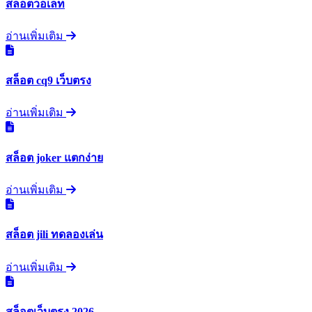
สล็อตวอเลท
อ่านเพิ่มเติม
สล็อต cq9 เว็บตรง
อ่านเพิ่มเติม
สล็อต joker แตกง่าย
อ่านเพิ่มเติม
สล็อต jili ทดลองเล่น
อ่านเพิ่มเติม
สล็อตเว็บตรง 2026