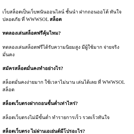
เว็บสล็อตเป็นเว็บพนันออนไลน์ ชั้นนำ ฝากถอนออโต้ ทันใจ
ปลอดภัย ที่ WWWSOL
สล็อต
ทดลองเล่นสล็อตฟรีคุ้มไหม?
ทดลองเล่นสล็อตฟรีได้รับความนิยมสูง มีผู้ใช้มาก จ่ายจริง
มั่นคง
สมัครสล็อตมั่นคงทำอย่างไร?
สล็อตมั่นคงง่ายมาก ใช้เวลาไม่นาน เล่นได้เลย ที่ WWWSOL
สล็อต
สล็อตเว็บตรงฝากถอนขั้นต่ำเท่าไหร่?
สล็อตเว็บตรงไม่มีขั้นต่ำ ทำรายการเร็ว รวดเร็วทันใจ
สล็อตเว็บตรง ไม่ผ่านเอเย่นต์มีโปรอะไร?