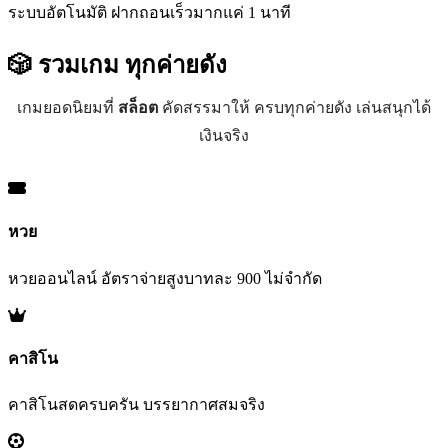
ระบบอัตโนมัติ ฝากถอนเร็วมากแค่ 1 นาที
🎲 รวมเกม
ทุกค่ายดัง
เกมยอดนิยมที่
สล็อต
คัดสรรมาให้ ครบทุกค่ายดัง เล่นสนุกได้
เงินจริง
หวย
หวยออนไลน์ อัตราจ่ายสูงบาทละ 900 ไม่จำกัด
คาสิโน
คาสิโนสดครบครัน บรรยากาศสมจริง