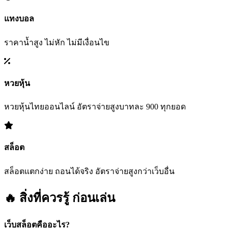
แทงบอล
ราคาน้ำสูง ไม่หัก ไม่มีเงื่อนไข
หวยหุ้น
หวยหุ้นไทยออนไลน์ อัตราจ่ายสูงบาทละ 900 ทุกยอด
สล็อต
สล็อตแตกง่าย ถอนได้จริง อัตราจ่ายสูงกว่าเว็บอื่น
🔥 สิ่งที่ควรรู้
ก่อนเล่น
เว็บสล็อตคืออะไร?