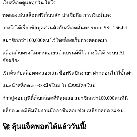
เว็บสล็อตดูแลทุกวัน ใส่ใจ
ทดลองเล่นสล็อตฟรีเว็บหลัก น่าเชื่อถือ การเงินมั่นคง
วางใจได้เรื่องข้อมูลส่วนตัวกับสล็อตมั่นคง ระบบ SSL 256-bit
สมาชิกกว่า100,000คน ไว้ใจสล็อตเว็บตรงตลอดมา
สล็อตเว็บตรง ไม่ผ่านเอเย่นต์ แบรนด์ที่ไว้วางใจได้ ระบบ AI
อัจฉริยะ
เริ่มต้นกับสล็อตทดลองเล่น ซื้อฟรีสปินง่ายๆ ฝากถอนไม่มีขั้นต่ำ
แนะนำสล็อต ace333มือใหม่ โบนัสสมัครใหม่
ก้าวสู่คอมมูนิตี้เว็บสล็อตดีที่สุดเลย สมาชิกกว่า100,000คนที่นี่
สล็อต ambมีทีมทีมงานมืออาชีพคอยช่วยเหลือตลอด 24 ชม.
🚀 ลุ้นแจ็คพอตได้แล้ววันนี้!