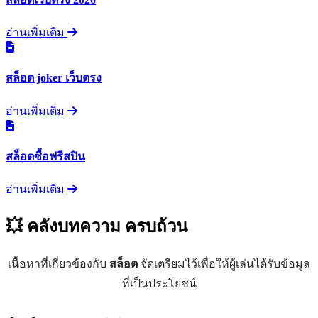
อ่านเพิ่มเติม
สล็อต joker เว็บตรง
อ่านเพิ่มเติม
สล็อตซื้อฟรีสปิน
อ่านเพิ่มเติม
💥 คลังบทความ
ครบถ้วน
เนื้อหาที่เกี่ยวข้องกับ
สล็อต
จัดเตรียมไว้เพื่อให้ผู้เล่นได้รับข้อมูล
ที่เป็นประโยชน์