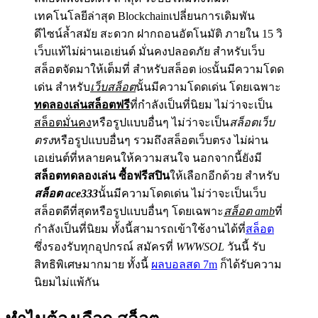
เทคโนโลยีล่าสุด Blockchainเปลี่ยนการเดิมพัน
ดีไซน์ล้ำสมัย สะดวก ฝากถอนอัตโนมัติ ภายใน 15 วิ
เว็บแท้ไม่ผ่านเอเย่นต์ มั่นคงปลอดภัย สำหรับเว็บ
สล็อตจัดมาให้เต็มที่ สำหรับสล็อต iosนั้นมีความโดด
เด่น สำหรับ
เว็บสล็อต
นั้นมีความโดดเด่น โดยเฉพาะ
ทดลองเล่นสล็อตฟรี
ที่กำลังเป็นที่นิยม ไม่ว่าจะเป็น
สล็อตมั่นคง
หรือรูปแบบอื่นๆ ไม่ว่าจะเป็น
สล็อตเว็บ
ตรง
หรือรูปแบบอื่นๆ รวมถึงสล็อตเว็บตรง ไม่ผ่าน
เอเย่นต์ที่หลายคนให้ความสนใจ นอกจากนี้ยังมี
สล็อตทดลองเล่น ซื้อฟรีสปิน
ให้เลือกอีกด้วย สำหรับ
สล็อต ace333
นั้นมีความโดดเด่น ไม่ว่าจะเป็นเว็บ
สล็อตดีที่สุดหรือรูปแบบอื่นๆ โดยเฉพาะ
สล็อต amb
ที่
กำลังเป็นที่นิยม ทั้งนี้สามารถเข้าใช้งานได้ที่
สล็อต
ซึ่งรองรับทุกอุปกรณ์ สมัครที่
WWWSOL
วันนี้ รับ
สิทธิพิเศษมากมาย ทั้งนี้
ผลบอลสด 7m
ก็ได้รับความ
นิยมไม่แพ้กัน