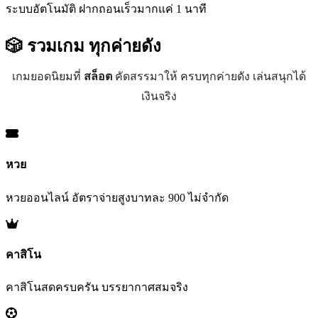
ระบบอัตโนมัติ ฝากถอนเร็วมากแค่ 1 นาที
🎲 รวมเกม
ทุกค่ายดัง
เกมยอดนิยมที่
สล็อต
คัดสรรมาให้ ครบทุกค่ายดัง เล่นสนุกได้
เงินจริง
หวย
หวยออนไลน์ อัตราจ่ายสูงบาทละ 900 ไม่จำกัด
คาสิโน
คาสิโนสดครบครัน บรรยากาศสมจริง