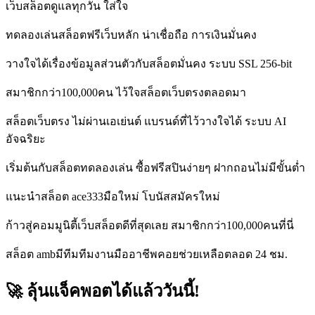
เว็บสล็อตดูแลทุกวัน ใส่ใจ
ทดลองเล่นสล็อตฟรีเว็บหลัก น่าเชื่อถือ การเงินมั่นคง
วางใจได้เรื่องข้อมูลส่วนตัวกับสล็อตมั่นคง ระบบ SSL 256-bit
สมาชิกกว่า100,000คน ไว้ใจสล็อตเว็บตรงตลอดมา
สล็อตเว็บตรง ไม่ผ่านเอเย่นต์ แบรนด์ที่ไว้วางใจได้ ระบบ AI
อัจฉริยะ
เริ่มต้นกับสล็อตทดลองเล่น ซื้อฟรีสปินง่ายๆ ฝากถอนไม่มีขั้นต่ำ
แนะนำสล็อต ace333มือใหม่ โบนัสสมัครใหม่
ก้าวสู่คอมมูนิตี้เว็บสล็อตดีที่สุดเลย สมาชิกกว่า100,000คนที่นี่
สล็อต ambมีทีมทีมงานมืออาชีพคอยช่วยเหลือตลอด 24 ชม.
🚀 ลุ้นแจ็คพอตได้แล้ววันนี้!