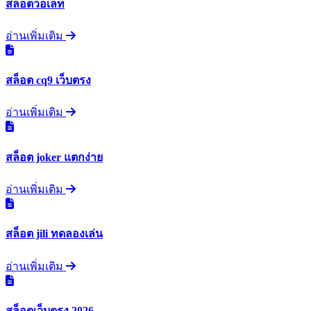
สล็อตวอเลท
อ่านเพิ่มเติม
สล็อต cq9 เว็บตรง
อ่านเพิ่มเติม
สล็อต joker แตกง่าย
อ่านเพิ่มเติม
สล็อต jili ทดลองเล่น
อ่านเพิ่มเติม
สล็อตเว็บตรง 2026