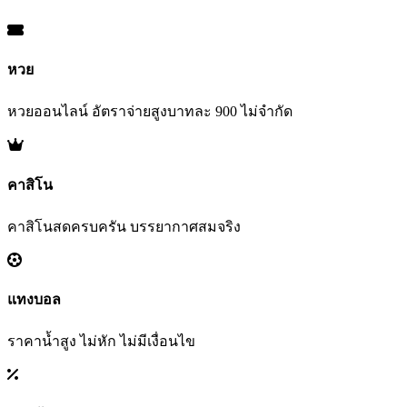
หวย
หวยออนไลน์ อัตราจ่ายสูงบาทละ 900 ไม่จำกัด
คาสิโน
คาสิโนสดครบครัน บรรยากาศสมจริง
แทงบอล
ราคาน้ำสูง ไม่หัก ไม่มีเงื่อนไข