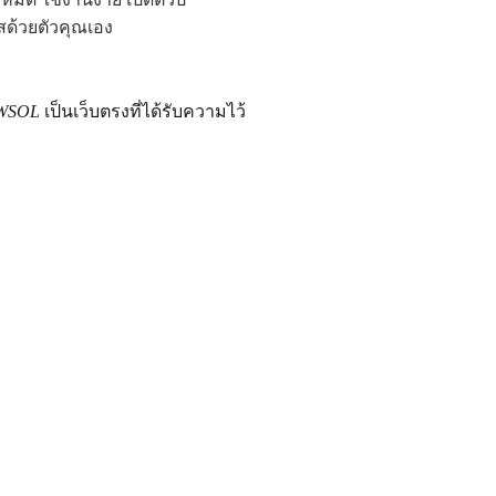
สด้วยตัวคุณเอง
WSOL
เป็นเว็บตรงที่ได้รับความไว้