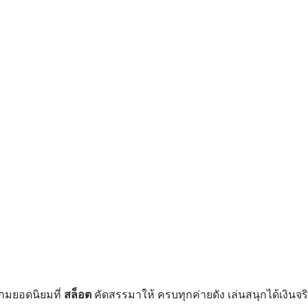
กมยอดนิยมที่
สล็อต
คัดสรรมาให้ ครบทุกค่ายดัง เล่นสนุกได้เงินจร