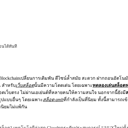
อนได้ทันที
 Blockchainเปลี่ยนการเดิมพัน ดีไซน์ล้ำสมัย สะดวก ฝากถอนอัตโนมัต
น สำหรับ
เว็บสล็อต
นั้นมีความโดดเด่น โดยเฉพาะ
ทดลองเล่นสล็อตฟ
อตเว็บตรง ไม่ผ่านเอเย่นต์ที่หลายคนให้ความสนใจ นอกจากนี้ยังมี
ส
ือรูปแบบอื่นๆ โดยเฉพาะ
สล็อต amb
ที่กำลังเป็นที่นิยม ทั้งนี้สามารถเข
นิยมไม่แพ้กัน
ล็อต? เทคโนโลยีล่าสุด Cloudยกระดับประสบการณ์ UI/UXใหม่ทั้งห