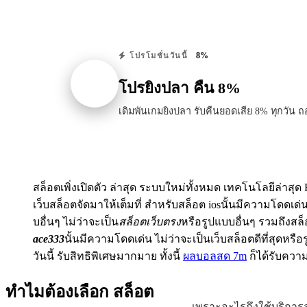
8%
โปรโมชั่นวันนี้
โปรยิงปลา คืน 8%
เดิมพันเกมยิงปลา รับคืนยอดเสีย 8% ทุกวัน ถ
สล็อตเพิ่งเปิดตัว ล่าสุด ระบบใหม่ทั้งหมด เทคโนโลยีล่าสุด
เว็บสล็อตจัดมาให้เต็มที่ สำหรับสล็อต iosนั้นมีความโดดเด่
บอื่นๆ ไม่ว่าจะเป็น
สล็อตเว็บตรง
หรือรูปแบบอื่นๆ รวมถึงสล็
ace333
นั้นมีความโดดเด่น ไม่ว่าจะเป็นเว็บสล็อตดีที่สุดหร
วันนี้ รับสิทธิพิเศษมากมาย ทั้งนี้
ผลบอลสด 7m
ก็ได้รับความ
ทำไมต้องเลือก
สล็อต
เพราะอะไรถึงใช้บริการส