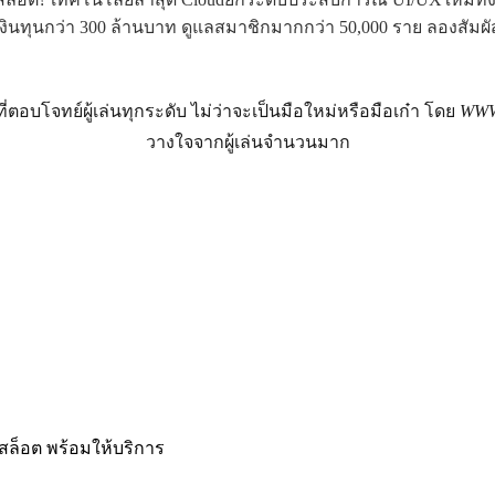
งินทุนกว่า 300 ล้านบาท ดูแลสมาชิกมากกว่า 50,000 ราย ลองสัมผั
่ตอบโจทย์ผู้เล่นทุกระดับ ไม่ว่าจะเป็นมือใหม่หรือมือเก๋า โดย
WW
วางใจจากผู้เล่นจำนวนมาก
สล็อต พร้อมให้บริการ