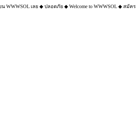
เบียน WWWSOL เลย ◆ ปลอดภัย ◆ Welcome to WWWSOL ◆ สมัคร