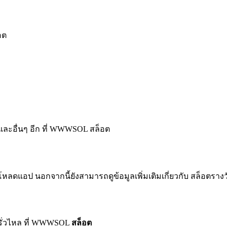
อต
 และอื่นๆ อีก ที่ WWWSOL สล็อต
งโหลดแอป นอกจากนี้ยังสามารถดูข้อมูลเพิ่มเติมเกี่ยวกับ สล็อตรางวั
รั่วไหล ที่ WWWSOL
สล็อต