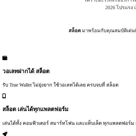
2026 โปรแรง เ
สล็อต
มาพร้อมกับคุณสมบัติเด่นที
วอเลทฝากได้ สล็อต
รับ True Wallet ไม่ยุ่งยาก ใช้วอเลทได้เลย ครบจบที่ สล็อต
สล็อต เล่นได้ทุกแพลตฟอร์ม
เล่นได้ทั้ง คอมพิวเตอร์ สมาร์ทโฟน และแท็บเล็ต ทุกแพลตฟอร์ม 