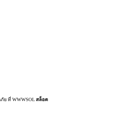
อดภัย ที่ WWWSOL
สล็อต