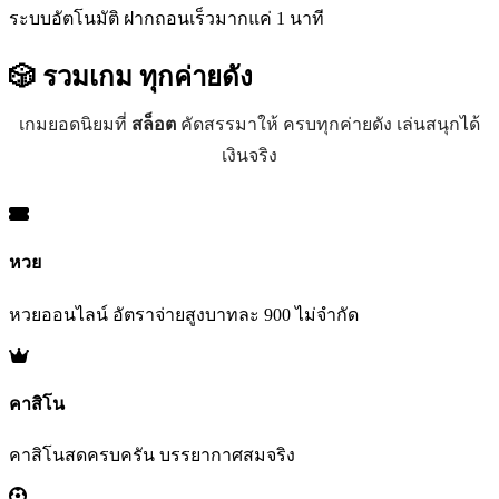
ระบบอัตโนมัติ ฝากถอนเร็วมากแค่ 1 นาที
🎲 รวมเกม
ทุกค่ายดัง
เกมยอดนิยมที่
สล็อต
คัดสรรมาให้ ครบทุกค่ายดัง เล่นสนุกได้
เงินจริง
หวย
หวยออนไลน์ อัตราจ่ายสูงบาทละ 900 ไม่จำกัด
คาสิโน
คาสิโนสดครบครัน บรรยากาศสมจริง