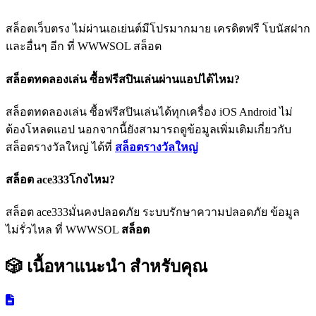
สล็อตเว็บตรง ไม่ผ่านเอเย่นต์มีโปรมากมาย เครดิตฟรี โบนัสฝาก
และอื่นๆ อีก ที่ WWWSOL สล็อต
สล็อตทดลองเล่น ซื้อฟรีสปินเล่นผ่านแอปได้ไหม?
สล็อตทดลองเล่น ซื้อฟรีสปินเล่นได้ทุกเครื่อง iOS Android ไม่
ต้องโหลดแอป นอกจากนี้ยังสามารถดูข้อมูลเพิ่มเติมเกี่ยวกับ
สล็อตรางวัลใหญ่ ได้ที่
สล็อตรางวัลใหญ่
สล็อต ace333โกงไหม?
สล็อต ace333มั่นคงปลอดภัย ระบบรักษาความปลอดภัย ข้อมูล
ไม่รั่วไหล ที่ WWWSOL
สล็อต
🎲 เนื้อหาแนะนำ
สำหรับคุณ