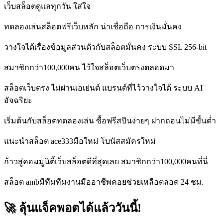
เว็บสล็อตดูแลทุกวัน ใส่ใจ
ทดลองเล่นสล็อตฟรีเว็บหลัก น่าเชื่อถือ การเงินมั่นคง
วางใจได้เรื่องข้อมูลส่วนตัวกับสล็อตมั่นคง ระบบ SSL 256-bit
สมาชิกกว่า100,000คน ไว้ใจสล็อตเว็บตรงตลอดมา
สล็อตเว็บตรง ไม่ผ่านเอเย่นต์ แบรนด์ที่ไว้วางใจได้ ระบบ AI
อัจฉริยะ
เริ่มต้นกับสล็อตทดลองเล่น ซื้อฟรีสปินง่ายๆ ฝากถอนไม่มีขั้นต่ำ
แนะนำสล็อต ace333มือใหม่ โบนัสสมัครใหม่
ก้าวสู่คอมมูนิตี้เว็บสล็อตดีที่สุดเลย สมาชิกกว่า100,000คนที่นี่
สล็อต ambมีทีมทีมงานมืออาชีพคอยช่วยเหลือตลอด 24 ชม.
🚀 ลุ้นแจ็คพอตได้แล้ววันนี้!