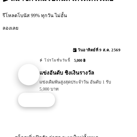
รีโหลดโบนัส 99% ทุกวัน ไม่อั้น
ลองเลย
วันอาทิตย์ที่ 9 ส.ค. 2569
5,000 ฿
โปรโมชั่นวันนี้
แข่งอันดับ ชิงเงินรางวัล
แข่งเดิมพันสูงสุดประจำวัน อันดับ 1 รับ
5,000 บาท
รับโปรนี้