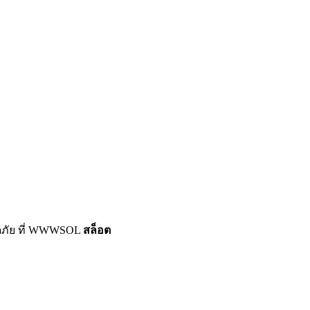
อดภัย ที่ WWWSOL
สล็อต