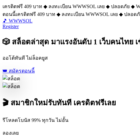
เครดิตฟรี 409 บาท ◆ ลงทะเบียน WWWSOL เลย ◆ ปลอดภัย ◆ W
ตอนนี้
เครดิตฟรี 409 บาท ◆ ลงทะเบียน WWWSOL เลย ◆ ปลอดภ
🎵 WWWSOL
Register
🎲 สล็อตล่าสุด มาแรงอันดับ 1 เว็บคนไทย 
ออโต้ทันที ไม่ล็อคยูส
👑 สมัครตอนนี้
🎬 สมาชิกใหม่รับทันที เครดิตฟรีเลย
รีโหลดโบนัส 99% ทุกวัน ไม่อั้น
ลองเลย