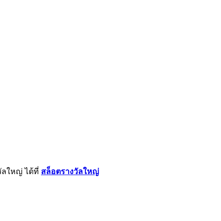
ลใหญ่ ได้ที่
สล็อตรางวัลใหญ่