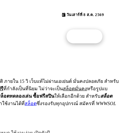
วันเสาร์ที่ 8 ส.ค. 2569
รับโปรนี้
ิ ภายใน 15 วิ เว็บแท้ไม่ผ่านเอเย่นต์ มั่นคงปลอดภัย สำหรับ
รี
ที่กำลังเป็นที่นิยม ไม่ว่าจะเป็น
สล็อตมั่นคง
หรือรูปแบ
ล็อตทดลองเล่น ซื้อฟรีสปิน
ให้เลือกอีกด้วย สำหรับ
สล็อต
้าใช้งานได้ที่
สล็อต
ซึ่งรองรับทุกอุปกรณ์ สมัครที่
WWWSOL
มด ใช้งานง่าย เปิดตัวปี