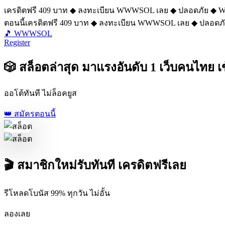
เครดิตฟรี 409 บาท ◆ ลงทะเบียน WWWSOL เลย ◆ ปลอดภัย ◆ W
ตอนนี้
เครดิตฟรี 409 บาท ◆ ลงทะเบียน WWWSOL เลย ◆ ปลอดภ
🎵 WWWSOL
Register
🎲 สล็อตล่าสุด มาแรงอันดับ 1 เว็บคนไทย 
ออโต้ทันที ไม่ล็อคยูส
👑 สมัครตอนนี้
🎬 สมาชิกใหม่รับทันที เครดิตฟรีเลย
รีโหลดโบนัส 99% ทุกวัน ไม่อั้น
ลองเลย