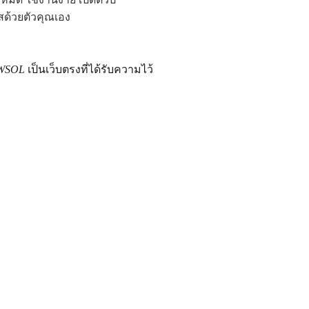
สด้วยตัวคุณเอง
WSOL
เป็นเว็บตรงที่ได้รับความไว้