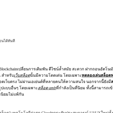
อนได้ทันที
 Blockchainเปลี่ยนการเดิมพัน ดีไซน์ล้ำสมัย สะดวก ฝากถอนอัตโนมัต
น สำหรับ
เว็บสล็อต
นั้นมีความโดดเด่น โดยเฉพาะ
ทดลองเล่นสล็อตฟ
อตเว็บตรง ไม่ผ่านเอเย่นต์ที่หลายคนให้ความสนใจ นอกจากนี้ยังมี
ส
ือรูปแบบอื่นๆ โดยเฉพาะ
สล็อต amb
ที่กำลังเป็นที่นิยม ทั้งนี้สามารถเข
นิยมไม่แพ้กัน
ล็อต? เทคโนโลยีล่าสุด Cloudยกระดับประสบการณ์ UI/UXใหม่ทั้งห