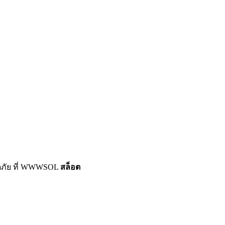
อดภัย ที่ WWWSOL
สล็อต