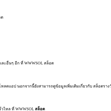
อต
 และอื่นๆ อีก ที่ WWWSOL สล็อต
งโหลดแอป นอกจากนี้ยังสามารถดูข้อมูลเพิ่มเติมเกี่ยวกับ สล็อตรางวั
รั่วไหล ที่ WWWSOL
สล็อต