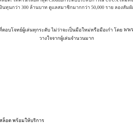
งินทุนกว่า 300 ล้านบาท ดูแลสมาชิกมากกว่า 50,000 ราย ลองสัมผั
่ตอบโจทย์ผู้เล่นทุกระดับ ไม่ว่าจะเป็นมือใหม่หรือมือเก๋า โดย
WW
วางใจจากผู้เล่นจำนวนมาก
สล็อต พร้อมให้บริการ