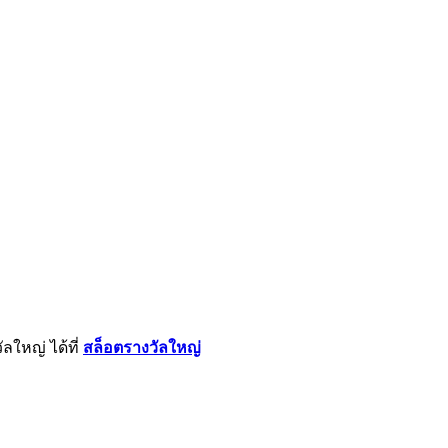
ลใหญ่ ได้ที่
สล็อตรางวัลใหญ่