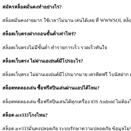
สมัครสล็อตมั่นคงทำอย่างไร?
สล็อตมั่นคงง่ายมาก ใช้เวลาไม่นาน เล่นได้เลย ที่ WWWSOL สล็
สล็อตเว็บตรงฝากถอนขั้นต่ำเท่าไหร่?
สล็อตเว็บตรงไม่มีขั้นต่ำ ทำรายการเร็ว รวดเร็วทันใจ
สล็อตเว็บตรง ไม่ผ่านเอเย่นต์มีโปรอะไร?
สล็อตเว็บตรง ไม่ผ่านเอเย่นต์มีโปรมากมาย เครดิตฟรี โบนัสฝาก
สล็อตทดลองเล่น ซื้อฟรีสปินเล่นผ่านแอปได้ไหม?
สล็อตทดลองเล่น ซื้อฟรีสปินเล่นได้ทุกเครื่อง iOS Android ไม่ต้อ
สล็อต ace333โกงไหม?
สล็อต ace333มั่นคงปลอดภัย ระบบรักษาความปลอดภัย ข้อมูลไม่