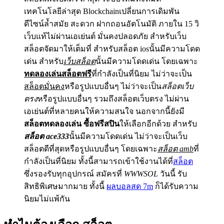
เทคโนโลยีล่าสุด Blockchainเปลี่ยนการเดิมพัน
ดีไซน์ล้ำสมัย สะดวก ฝากถอนอัตโนมัติ ภายใน 15 วิ
เว็บแท้ไม่ผ่านเอเย่นต์ มั่นคงปลอดภัย สำหรับเว็บ
สล็อตจัดมาให้เต็มที่ สำหรับสล็อต iosนั้นมีความโดด
เด่น สำหรับ
เว็บสล็อต
นั้นมีความโดดเด่น โดยเฉพาะ
ทดลองเล่นสล็อตฟรี
ที่กำลังเป็นที่นิยม ไม่ว่าจะเป็น
สล็อตมั่นคง
หรือรูปแบบอื่นๆ ไม่ว่าจะเป็น
สล็อตเว็บ
ตรง
หรือรูปแบบอื่นๆ รวมถึงสล็อตเว็บตรง ไม่ผ่าน
เอเย่นต์ที่หลายคนให้ความสนใจ นอกจากนี้ยังมี
สล็อตทดลองเล่น ซื้อฟรีสปิน
ให้เลือกอีกด้วย สำหรับ
สล็อต ace333
นั้นมีความโดดเด่น ไม่ว่าจะเป็นเว็บ
สล็อตดีที่สุดหรือรูปแบบอื่นๆ โดยเฉพาะ
สล็อต amb
ที่
กำลังเป็นที่นิยม ทั้งนี้สามารถเข้าใช้งานได้ที่
สล็อต
ซึ่งรองรับทุกอุปกรณ์ สมัครที่
WWWSOL
วันนี้ รับ
สิทธิพิเศษมากมาย ทั้งนี้
ผลบอลสด 7m
ก็ได้รับความ
นิยมไม่แพ้กัน