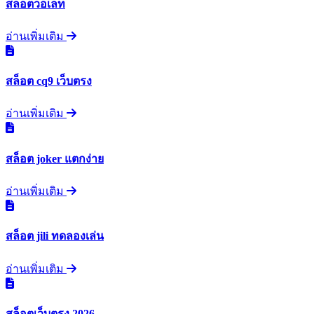
สล็อตวอเลท
อ่านเพิ่มเติม
สล็อต cq9 เว็บตรง
อ่านเพิ่มเติม
สล็อต joker แตกง่าย
อ่านเพิ่มเติม
สล็อต jili ทดลองเล่น
อ่านเพิ่มเติม
สล็อตเว็บตรง 2026