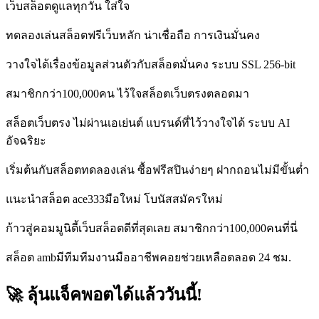
เว็บสล็อตดูแลทุกวัน ใส่ใจ
ทดลองเล่นสล็อตฟรีเว็บหลัก น่าเชื่อถือ การเงินมั่นคง
วางใจได้เรื่องข้อมูลส่วนตัวกับสล็อตมั่นคง ระบบ SSL 256-bit
สมาชิกกว่า100,000คน ไว้ใจสล็อตเว็บตรงตลอดมา
สล็อตเว็บตรง ไม่ผ่านเอเย่นต์ แบรนด์ที่ไว้วางใจได้ ระบบ AI
อัจฉริยะ
เริ่มต้นกับสล็อตทดลองเล่น ซื้อฟรีสปินง่ายๆ ฝากถอนไม่มีขั้นต่ำ
แนะนำสล็อต ace333มือใหม่ โบนัสสมัครใหม่
ก้าวสู่คอมมูนิตี้เว็บสล็อตดีที่สุดเลย สมาชิกกว่า100,000คนที่นี่
สล็อต ambมีทีมทีมงานมืออาชีพคอยช่วยเหลือตลอด 24 ชม.
🚀 ลุ้นแจ็คพอตได้แล้ววันนี้!