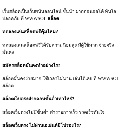
เว็บสล็อตเป็นเว็บพนันออนไลน์ ชั้นนำ ฝากถอนออโต้ ทันใจ
ปลอดภัย ที่ WWWSOL
สล็อต
ทดลองเล่นสล็อตฟรีคุ้มไหม?
ทดลองเล่นสล็อตฟรีได้รับความนิยมสูง มีผู้ใช้มาก จ่ายจริง
มั่นคง
สมัครสล็อตมั่นคงทำอย่างไร?
สล็อตมั่นคงง่ายมาก ใช้เวลาไม่นาน เล่นได้เลย ที่ WWWSOL
สล็อต
สล็อตเว็บตรงฝากถอนขั้นต่ำเท่าไหร่?
สล็อตเว็บตรงไม่มีขั้นต่ำ ทำรายการเร็ว รวดเร็วทันใจ
สล็อตเว็บตรง ไม่ผ่านเอเย่นต์มีโปรอะไร?