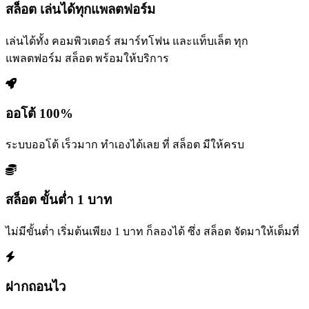
สล็อต เล่นได้ทุกแพลตฟอร์ม
เล่นได้ทั้ง คอมพิวเตอร์ สมาร์ทโฟน และแท็บเล็ต ทุก
แพลตฟอร์ม สล็อต พร้อมให้บริการ
ออโต้ 100%
ระบบออโต้ เร็วมาก ทำเองได้เลย ที่ สล็อต มีให้ครบ
สล็อต ขั้นต่ำ 1 บาท
ไม่มีขั้นต่ำ เริ่มต้นเพียง 1 บาท ก็ลองได้ ซึ่ง สล็อต จัดมาให้เต็มที่
ฝากถอนไว