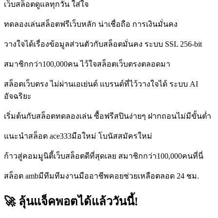
เว็บสล็อตดูแลทุกวัน ใส่ใจ
ทดลองเล่นสล็อตฟรีเว็บหลัก น่าเชื่อถือ การเงินมั่นคง
วางใจได้เรื่องข้อมูลส่วนตัวกับสล็อตมั่นคง ระบบ SSL 256-bit
สมาชิกกว่า100,000คน ไว้ใจสล็อตเว็บตรงตลอดมา
สล็อตเว็บตรง ไม่ผ่านเอเย่นต์ แบรนด์ที่ไว้วางใจได้ ระบบ AI
อัจฉริยะ
เริ่มต้นกับสล็อตทดลองเล่น ซื้อฟรีสปินง่ายๆ ฝากถอนไม่มีขั้นต่ำ
แนะนำสล็อต ace333มือใหม่ โบนัสสมัครใหม่
ก้าวสู่คอมมูนิตี้เว็บสล็อตดีที่สุดเลย สมาชิกกว่า100,000คนที่นี่
สล็อต ambมีทีมทีมงานมืออาชีพคอยช่วยเหลือตลอด 24 ชม.
🚀 ลุ้นแจ็คพอตได้แล้ววันนี้!