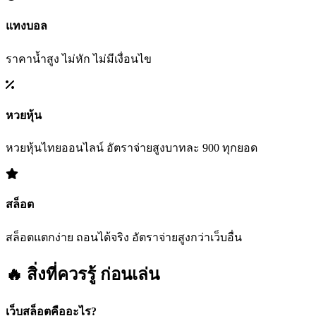
แทงบอล
ราคาน้ำสูง ไม่หัก ไม่มีเงื่อนไข
หวยหุ้น
หวยหุ้นไทยออนไลน์ อัตราจ่ายสูงบาทละ 900 ทุกยอด
สล็อต
สล็อตแตกง่าย ถอนได้จริง อัตราจ่ายสูงกว่าเว็บอื่น
🔥 สิ่งที่ควรรู้
ก่อนเล่น
เว็บสล็อตคืออะไร?