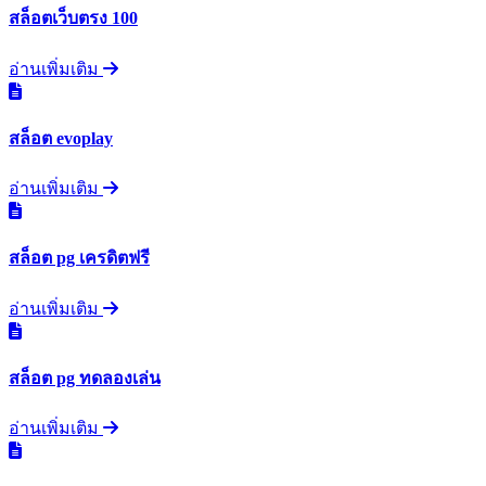
สล็อตเว็บตรง 100
อ่านเพิ่มเติม
สล็อต evoplay
อ่านเพิ่มเติม
สล็อต pg เครดิตฟรี
อ่านเพิ่มเติม
สล็อต pg ทดลองเล่น
อ่านเพิ่มเติม