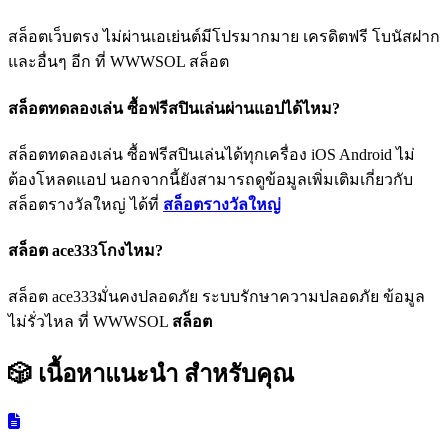
สล็อตเว็บตรง ไม่ผ่านเอเย่นต์มีโปรมากมาย เครดิตฟรี โบนัสฝาก
และอื่นๆ อีก ที่ WWWSOL สล็อต
สล็อตทดลองเล่น ซื้อฟรีสปินเล่นผ่านแอปได้ไหม?
สล็อตทดลองเล่น ซื้อฟรีสปินเล่นได้ทุกเครื่อง iOS Android ไม่
ต้องโหลดแอป นอกจากนี้ยังสามารถดูข้อมูลเพิ่มเติมเกี่ยวกับ
สล็อตรางวัลใหญ่ ได้ที่
สล็อตรางวัลใหญ่
สล็อต ace333โกงไหม?
สล็อต ace333มั่นคงปลอดภัย ระบบรักษาความปลอดภัย ข้อมูล
ไม่รั่วไหล ที่ WWWSOL
สล็อต
🎲 เนื้อหาแนะนำ
สำหรับคุณ