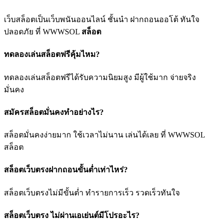
เว็บสล็อตเป็นเว็บพนันออนไลน์ ชั้นนำ ฝากถอนออโต้ ทันใจ
ปลอดภัย ที่ WWWSOL
สล็อต
ทดลองเล่นสล็อตฟรีคุ้มไหม?
ทดลองเล่นสล็อตฟรีได้รับความนิยมสูง มีผู้ใช้มาก จ่ายจริง
มั่นคง
สมัครสล็อตมั่นคงทำอย่างไร?
สล็อตมั่นคงง่ายมาก ใช้เวลาไม่นาน เล่นได้เลย ที่ WWWSOL
สล็อต
สล็อตเว็บตรงฝากถอนขั้นต่ำเท่าไหร่?
สล็อตเว็บตรงไม่มีขั้นต่ำ ทำรายการเร็ว รวดเร็วทันใจ
สล็อตเว็บตรง ไม่ผ่านเอเย่นต์มีโปรอะไร?