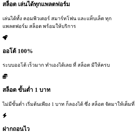
สล็อต เล่นได้ทุกแพลตฟอร์ม
เล่นได้ทั้ง คอมพิวเตอร์ สมาร์ทโฟน และแท็บเล็ต ทุก
แพลตฟอร์ม สล็อต พร้อมให้บริการ
ออโต้ 100%
ระบบออโต้ เร็วมาก ทำเองได้เลย ที่ สล็อต มีให้ครบ
สล็อต ขั้นต่ำ 1 บาท
ไม่มีขั้นต่ำ เริ่มต้นเพียง 1 บาท ก็ลองได้ ซึ่ง สล็อต จัดมาให้เต็มที่
ฝากถอนไว