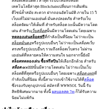
สล็อตเพิ่งเปิดตัว ล่าสุด ระบบใหม่ทั้งหมด
เทคโนโลยีล่าสุด Blockchainเปลี่ยนการเดิมพัน
ดีไซน์ล้ำสมัย สะดวก ฝากถอนอัตโนมัติ ภายใน 15 วิ
เว็บแท้ไม่ผ่านเอเย่นต์ มั่นคงปลอดภัย สำหรับเว็บ
สล็อตจัดมาให้เต็มที่ สำหรับสล็อต iosนั้นมีความโดด
เด่น สำหรับ
เว็บสล็อต
นั้นมีความโดดเด่น โดยเฉพาะ
ทดลองเล่นสล็อตฟรี
ที่กำลังเป็นที่นิยม ไม่ว่าจะเป็น
สล็อตมั่นคง
หรือรูปแบบอื่นๆ ไม่ว่าจะเป็น
สล็อตเว็บ
ตรง
หรือรูปแบบอื่นๆ รวมถึงสล็อตเว็บตรง ไม่ผ่าน
เอเย่นต์ที่หลายคนให้ความสนใจ นอกจากนี้ยังมี
สล็อตทดลองเล่น ซื้อฟรีสปิน
ให้เลือกอีกด้วย สำหรับ
สล็อต ace333
นั้นมีความโดดเด่น ไม่ว่าจะเป็นเว็บ
สล็อตดีที่สุดหรือรูปแบบอื่นๆ โดยเฉพาะ
สล็อต amb
ที่
กำลังเป็นที่นิยม ทั้งนี้สามารถเข้าใช้งานได้ที่
สล็อต
ซึ่งรองรับทุกอุปกรณ์ สมัครที่
WWWSOL
วันนี้ รับ
สิทธิพิเศษมากมาย ทั้งนี้
ผลบอลสด 7m
ก็ได้รับความ
นิยมไม่แพ้กัน