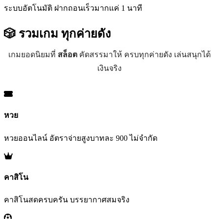
ระบบอัตโนมัติ ฝากถอนเร็วมากแค่ 1 นาที
🎲 รวมเกม
ทุกค่ายดัง
เกมยอดนิยมที่
สล็อต
คัดสรรมาให้ ครบทุกค่ายดัง เล่นสนุกได้
เงินจริง
หวย
หวยออนไลน์ อัตราจ่ายสูงบาทละ 900 ไม่จำกัด
คาสิโน
คาสิโนสดครบครัน บรรยากาศสมจริง