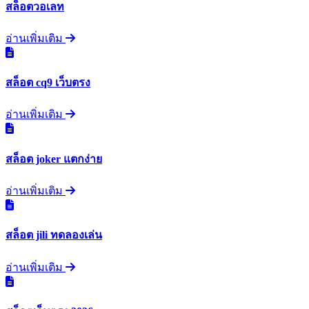
สล็อตวอเลท
อ่านเพิ่มเติม
สล็อต cq9 เว็บตรง
อ่านเพิ่มเติม
สล็อต joker แตกง่าย
อ่านเพิ่มเติม
สล็อต jili ทดลองเล่น
อ่านเพิ่มเติม