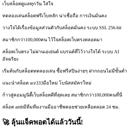
เว็บสล็อตดูแลทุกวัน ใส่ใจ
ทดลองเล่นสล็อตฟรีเว็บหลัก น่าเชื่อถือ การเงินมั่นคง
วางใจได้เรื่องข้อมูลส่วนตัวกับสล็อตมั่นคง ระบบ SSL 256-bit
สมาชิกกว่า100,000คน ไว้ใจสล็อตเว็บตรงตลอดมา
สล็อตเว็บตรง ไม่ผ่านเอเย่นต์ แบรนด์ที่ไว้วางใจได้ ระบบ AI
อัจฉริยะ
เริ่มต้นกับสล็อตทดลองเล่น ซื้อฟรีสปินง่ายๆ ฝากถอนไม่มีขั้นต่ำ
แนะนำสล็อต ace333มือใหม่ โบนัสสมัครใหม่
ก้าวสู่คอมมูนิตี้เว็บสล็อตดีที่สุดเลย สมาชิกกว่า100,000คนที่นี่
สล็อต ambมีทีมทีมงานมืออาชีพคอยช่วยเหลือตลอด 24 ชม.
🚀 ลุ้นแจ็คพอตได้แล้ววันนี้!