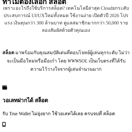
ทำไมต้องเลือก
สล็อต
เพราะอะไรถึงใช้บริการสล็อต? เทคโนโลยีล่าสุด Cloudยกระดับ
ประสบการณ์ UI/UXใหม่ทั้งหมด ใช้งานง่าย เปิดตัวปี 2026 โปร
แรง เงินทุนกว่า 300 ล้านบาท ดูแลสมาชิกมากกว่า 50,000 ราย
ลองสัมผัสด้วยตัวคุณเอง
สล็อต
มาพร้อมกับคุณสมบัติเด่นที่ตอบโจทย์ผู้เล่นทุกระดับ ไม่ว่า
จะเป็นมือใหม่หรือมือเก๋า โดย
WWWSOL
เป็นเว็บตรงที่ได้รับ
ความไว้วางใจจากผู้เล่นจำนวนมาก
วอเลทฝากได้ สล็อต
รับ True Wallet ไม่ยุ่งยาก ใช้วอเลทได้เลย ครบจบที่ สล็อต