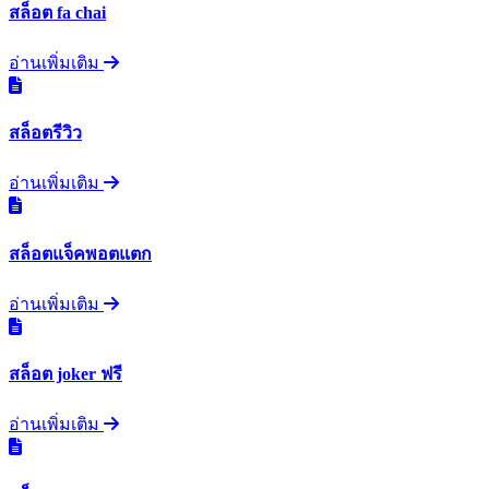
สล็อต fa chai
อ่านเพิ่มเติม
สล็อตรีวิว
อ่านเพิ่มเติม
สล็อตแจ็คพอตแตก
อ่านเพิ่มเติม
สล็อต joker ฟรี
อ่านเพิ่มเติม