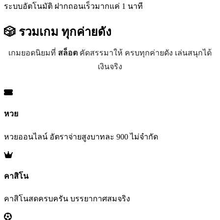
ระบบอัตโนมัติ ฝากถอนเร็วมากแค่ 1 นาที
🎲 รวมเกม
ทุกค่ายดัง
เกมยอดนิยมที่
สล็อต
คัดสรรมาให้ ครบทุกค่ายดัง เล่นสนุกได้
เงินจริง
หวย
หวยออนไลน์ อัตราจ่ายสูงบาทละ 900 ไม่จำกัด
คาสิโน
คาสิโนสดครบครัน บรรยากาศสมจริง