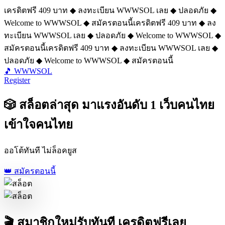
เครดิตฟรี 409 บาท ◆ ลงทะเบียน WWWSOL เลย ◆ ปลอดภัย ◆
Welcome to WWWSOL ◆ สมัครตอนนี้
เครดิตฟรี 409 บาท ◆ ลง
ทะเบียน WWWSOL เลย ◆ ปลอดภัย ◆ Welcome to WWWSOL ◆
สมัครตอนนี้
เครดิตฟรี 409 บาท ◆ ลงทะเบียน WWWSOL เลย ◆
ปลอดภัย ◆ Welcome to WWWSOL ◆ สมัครตอนนี้
🎵 WWWSOL
Register
🎲 สล็อตล่าสุด มาแรงอันดับ 1 เว็บคนไทย
เข้าใจคนไทย
ออโต้ทันที ไม่ล็อคยูส
👑 สมัครตอนนี้
🎬 สมาชิกใหม่รับทันที เครดิตฟรีเลย