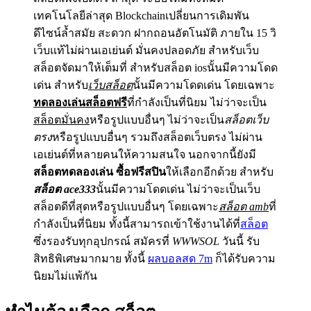
เทคโนโลยีล่าสุด Blockchainเปลี่ยนการเดิมพัน
ดีไซน์ล้ำสมัย สะดวก ฝากถอนอัตโนมัติ ภายใน 15 วิ
เว็บแท้ไม่ผ่านเอเย่นต์ มั่นคงปลอดภัย สำหรับเว็บ
สล็อตจัดมาให้เต็มที่ สำหรับสล็อต iosนั้นมีความโดด
เด่น สำหรับ
เว็บสล็อต
นั้นมีความโดดเด่น โดยเฉพาะ
ทดลองเล่นสล็อตฟรี
ที่กำลังเป็นที่นิยม ไม่ว่าจะเป็น
สล็อตมั่นคง
หรือรูปแบบอื่นๆ ไม่ว่าจะเป็น
สล็อตเว็บ
ตรง
หรือรูปแบบอื่นๆ รวมถึงสล็อตเว็บตรง ไม่ผ่าน
เอเย่นต์ที่หลายคนให้ความสนใจ นอกจากนี้ยังมี
สล็อตทดลองเล่น ซื้อฟรีสปิน
ให้เลือกอีกด้วย สำหรับ
สล็อต ace333
นั้นมีความโดดเด่น ไม่ว่าจะเป็นเว็บ
สล็อตดีที่สุดหรือรูปแบบอื่นๆ โดยเฉพาะ
สล็อต amb
ที่
กำลังเป็นที่นิยม ทั้งนี้สามารถเข้าใช้งานได้ที่
สล็อต
ซึ่งรองรับทุกอุปกรณ์ สมัครที่
WWWSOL
วันนี้ รับ
สิทธิพิเศษมากมาย ทั้งนี้
ผลบอลสด 7m
ก็ได้รับความ
นิยมไม่แพ้กัน