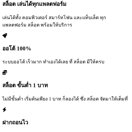
สล็อต เล่นได้ทุกแพลตฟอร์ม
เล่นได้ทั้ง คอมพิวเตอร์ สมาร์ทโฟน และแท็บเล็ต ทุก
แพลตฟอร์ม สล็อต พร้อมให้บริการ
ออโต้ 100%
ระบบออโต้ เร็วมาก ทำเองได้เลย ที่ สล็อต มีให้ครบ
สล็อต ขั้นต่ำ 1 บาท
ไม่มีขั้นต่ำ เริ่มต้นเพียง 1 บาท ก็ลองได้ ซึ่ง สล็อต จัดมาให้เต็มที่
ฝากถอนไว