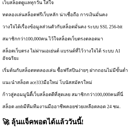
เว็บสล็อตดูแลทุกวัน ใส่ใจ
ทดลองเล่นสล็อตฟรีเว็บหลัก น่าเชื่อถือ การเงินมั่นคง
วางใจได้เรื่องข้อมูลส่วนตัวกับสล็อตมั่นคง ระบบ SSL 256-bit
สมาชิกกว่า100,000คน ไว้ใจสล็อตเว็บตรงตลอดมา
สล็อตเว็บตรง ไม่ผ่านเอเย่นต์ แบรนด์ที่ไว้วางใจได้ ระบบ AI
อัจฉริยะ
เริ่มต้นกับสล็อตทดลองเล่น ซื้อฟรีสปินง่ายๆ ฝากถอนไม่มีขั้นต่ำ
แนะนำสล็อต ace333มือใหม่ โบนัสสมัครใหม่
ก้าวสู่คอมมูนิตี้เว็บสล็อตดีที่สุดเลย สมาชิกกว่า100,000คนที่นี่
สล็อต ambมีทีมทีมงานมืออาชีพคอยช่วยเหลือตลอด 24 ชม.
🚀 ลุ้นแจ็คพอตได้แล้ววันนี้!