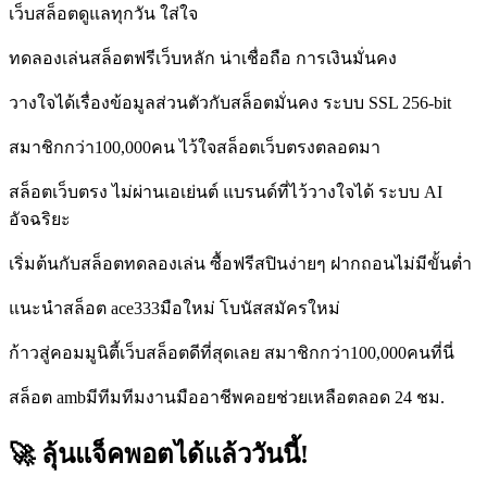
เว็บสล็อตดูแลทุกวัน ใส่ใจ
ทดลองเล่นสล็อตฟรีเว็บหลัก น่าเชื่อถือ การเงินมั่นคง
วางใจได้เรื่องข้อมูลส่วนตัวกับสล็อตมั่นคง ระบบ SSL 256-bit
สมาชิกกว่า100,000คน ไว้ใจสล็อตเว็บตรงตลอดมา
สล็อตเว็บตรง ไม่ผ่านเอเย่นต์ แบรนด์ที่ไว้วางใจได้ ระบบ AI
อัจฉริยะ
เริ่มต้นกับสล็อตทดลองเล่น ซื้อฟรีสปินง่ายๆ ฝากถอนไม่มีขั้นต่ำ
แนะนำสล็อต ace333มือใหม่ โบนัสสมัครใหม่
ก้าวสู่คอมมูนิตี้เว็บสล็อตดีที่สุดเลย สมาชิกกว่า100,000คนที่นี่
สล็อต ambมีทีมทีมงานมืออาชีพคอยช่วยเหลือตลอด 24 ชม.
🚀 ลุ้นแจ็คพอตได้แล้ววันนี้!