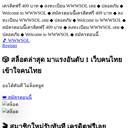
เครดิตฟรี 409 บาท ◆ ลงทะเบียน WWWSOL เลย ◆ ปลอดภัย ◆
Welcome to WWWSOL ◆ สมัครตอนนี้
เครดิตฟรี 409 บาท ◆ ลง
ทะเบียน WWWSOL เลย ◆ ปลอดภัย ◆ Welcome to WWWSOL ◆
สมัครตอนนี้
เครดิตฟรี 409 บาท ◆ ลงทะเบียน WWWSOL เลย ◆
ปลอดภัย ◆ Welcome to WWWSOL ◆ สมัครตอนนี้
🎵 WWWSOL
Register
🎲 สล็อตล่าสุด มาแรงอันดับ 1 เว็บคนไทย
เข้าใจคนไทย
ออโต้ทันที ไม่ล็อคยูส
👑 สมัครตอนนี้
🎬 สมาชิกใหม่รับทันที เครดิตฟรีเลย