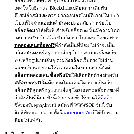
สล็อตเพิ่งเปิดตัว ล่าสุด ระบบใหม่ทั้งหมด
เทคโนโลยีล่าสุด Blockchainเปลี่ยนการเดิมพัน
ดีไซน์ล้ำสมัย สะดวก ฝากถอนอัตโนมัติ ภายใน 15 วิ
เว็บแท้ไม่ผ่านเอเย่นต์ มั่นคงปลอดภัย สำหรับเว็บ
สล็อตจัดมาให้เต็มที่ สำหรับสล็อต iosนั้นมีความโดด
เด่น สำหรับ
เว็บสล็อต
นั้นมีความโดดเด่น โดยเฉพาะ
ทดลองเล่นสล็อตฟรี
ที่กำลังเป็นที่นิยม ไม่ว่าจะเป็น
สล็อตมั่นคง
หรือรูปแบบอื่นๆ ไม่ว่าจะเป็น
สล็อตเว็บ
ตรง
หรือรูปแบบอื่นๆ รวมถึงสล็อตเว็บตรง ไม่ผ่าน
เอเย่นต์ที่หลายคนให้ความสนใจ นอกจากนี้ยังมี
สล็อตทดลองเล่น ซื้อฟรีสปิน
ให้เลือกอีกด้วย สำหรับ
สล็อต ace333
นั้นมีความโดดเด่น ไม่ว่าจะเป็นเว็บ
สล็อตดีที่สุดหรือรูปแบบอื่นๆ โดยเฉพาะ
สล็อต amb
ที่
กำลังเป็นที่นิยม ทั้งนี้สามารถเข้าใช้งานได้ที่
สล็อต
ซึ่งรองรับทุกอุปกรณ์ สมัครที่
WWWSOL
วันนี้ รับ
สิทธิพิเศษมากมาย ทั้งนี้
ผลบอลสด 7m
ก็ได้รับความ
นิยมไม่แพ้กัน