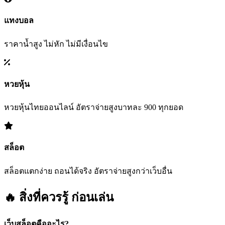
แทงบอล
ราคาน้ำสูง ไม่หัก ไม่มีเงื่อนไข
หวยหุ้น
หวยหุ้นไทยออนไลน์ อัตราจ่ายสูงบาทละ 900 ทุกยอด
สล็อต
สล็อตแตกง่าย ถอนได้จริง อัตราจ่ายสูงกว่าเว็บอื่น
🔥 สิ่งที่ควรรู้
ก่อนเล่น
เว็บสล็อตคืออะไร?