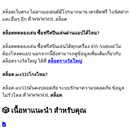
สล็อตเว็บตรง ไม่ผ่านเอเย่นต์มีโปรมากมาย เครดิตฟรี โบนัสฝาก
และอื่นๆ อีก ที่ WWWSOL สล็อต
สล็อตทดลองเล่น ซื้อฟรีสปินเล่นผ่านแอปได้ไหม?
สล็อตทดลองเล่น ซื้อฟรีสปินเล่นได้ทุกเครื่อง iOS Android ไม่
ต้องโหลดแอป นอกจากนี้ยังสามารถดูข้อมูลเพิ่มเติมเกี่ยวกับ
สล็อตรางวัลใหญ่ ได้ที่
สล็อตรางวัลใหญ่
สล็อต ace333โกงไหม?
สล็อต ace333มั่นคงปลอดภัย ระบบรักษาความปลอดภัย ข้อมูล
ไม่รั่วไหล ที่ WWWSOL
สล็อต
🎲 เนื้อหาแนะนำ
สำหรับคุณ