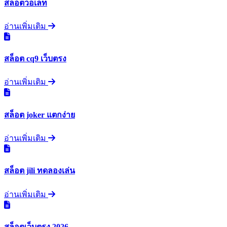
สล็อตวอเลท
อ่านเพิ่มเติม
สล็อต cq9 เว็บตรง
อ่านเพิ่มเติม
สล็อต joker แตกง่าย
อ่านเพิ่มเติม
สล็อต jili ทดลองเล่น
อ่านเพิ่มเติม
สล็อตเว็บตรง 2026