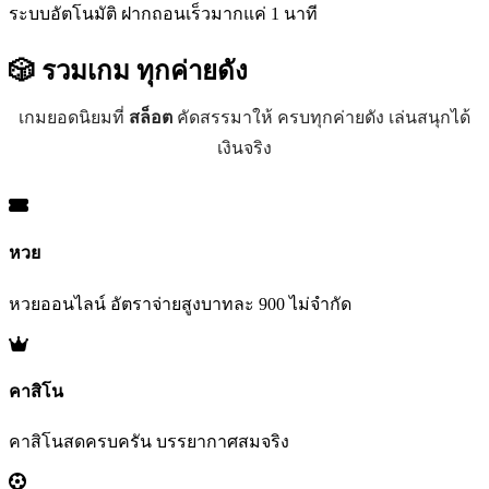
ระบบอัตโนมัติ ฝากถอนเร็วมากแค่ 1 นาที
🎲 รวมเกม
ทุกค่ายดัง
เกมยอดนิยมที่
สล็อต
คัดสรรมาให้ ครบทุกค่ายดัง เล่นสนุกได้
เงินจริง
หวย
หวยออนไลน์ อัตราจ่ายสูงบาทละ 900 ไม่จำกัด
คาสิโน
คาสิโนสดครบครัน บรรยากาศสมจริง