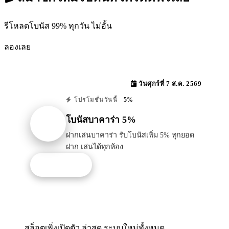
รีโหลดโบนัส 99% ทุกวัน ไม่อั้น
ลองเลย
วันศุกร์ที่ 7 ส.ค. 2569
5%
โปรโมชั่นวันนี้
โบนัสบาคาร่า 5%
ฝากเล่นบาคาร่า รับโบนัสเพิ่ม 5% ทุกยอด
ฝาก เล่นได้ทุกห้อง
รับโปรนี้
สล็อตเพิ่งเปิดตัว ล่าสุด ระบบใหม่ทั้งหมด