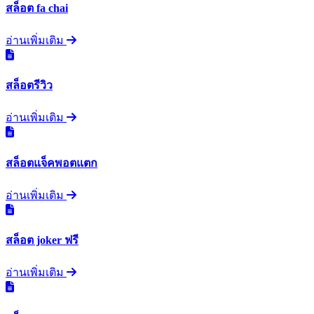
สล็อต fa chai
อ่านเพิ่มเติม
สล็อตรีวิว
อ่านเพิ่มเติม
สล็อตแจ็คพอตแตก
อ่านเพิ่มเติม
สล็อต joker ฟรี
อ่านเพิ่มเติม