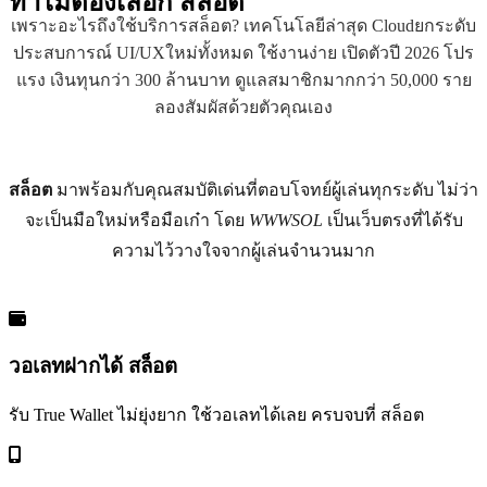
ทำไมต้องเลือก
สล็อต
เพราะอะไรถึงใช้บริการสล็อต? เทคโนโลยีล่าสุด Cloudยกระดับ
ประสบการณ์ UI/UXใหม่ทั้งหมด ใช้งานง่าย เปิดตัวปี 2026 โปร
แรง เงินทุนกว่า 300 ล้านบาท ดูแลสมาชิกมากกว่า 50,000 ราย
ลองสัมผัสด้วยตัวคุณเอง
สล็อต
มาพร้อมกับคุณสมบัติเด่นที่ตอบโจทย์ผู้เล่นทุกระดับ ไม่ว่า
จะเป็นมือใหม่หรือมือเก๋า โดย
WWWSOL
เป็นเว็บตรงที่ได้รับ
ความไว้วางใจจากผู้เล่นจำนวนมาก
วอเลทฝากได้ สล็อต
รับ True Wallet ไม่ยุ่งยาก ใช้วอเลทได้เลย ครบจบที่ สล็อต