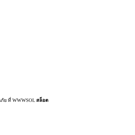
อดภัย ที่ WWWSOL
สล็อต