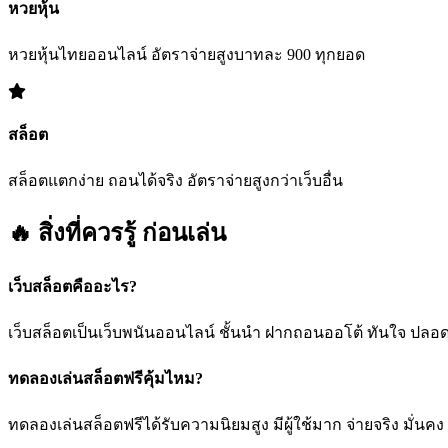
หวยหุ้น
หวยหุ้นไทยออนไลน์ อัตราจ่ายสูงบาทละ 900 ทุกยอด
สล็อต
สล็อตแตกง่าย ถอนได้จริง อัตราจ่ายสูงกว่าเว็บอื่น
🔥 สิ่งที่ควรรู้
ก่อนเล่น
เว็บสล็อตคืออะไร?
เว็บสล็อตเป็นเว็บพนันออนไลน์ ชั้นนำ ฝากถอนออโต้ ทันใจ ปล
ทดลองเล่นสล็อตฟรีคุ้มไหม?
ทดลองเล่นสล็อตฟรีได้รับความนิยมสูง มีผู้ใช้มาก จ่ายจริง มั่นคง