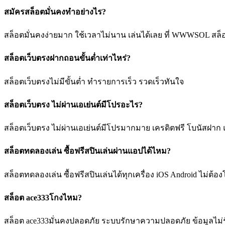
สมัครสล็อตมั่นคงทำอย่างไร?
สล็อตมั่นคงง่ายมาก ใช้เวลาไม่นาน เล่นได้เลย ที่ WWWSOL สล็
สล็อตเว็บตรงฝากถอนขั้นต่ำเท่าไหร่?
สล็อตเว็บตรงไม่มีขั้นต่ำ ทำรายการเร็ว รวดเร็วทันใจ
สล็อตเว็บตรง ไม่ผ่านเอเย่นต์มีโปรอะไร?
สล็อตเว็บตรง ไม่ผ่านเอเย่นต์มีโปรมากมาย เครดิตฟรี โบนัสฝาก
สล็อตทดลองเล่น ซื้อฟรีสปินเล่นผ่านแอปได้ไหม?
สล็อตทดลองเล่น ซื้อฟรีสปินเล่นได้ทุกเครื่อง iOS Android ไม่ต้อ
สล็อต ace333โกงไหม?
สล็อต ace333มั่นคงปลอดภัย ระบบรักษาความปลอดภัย ข้อมูลไม่