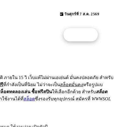
วันศุกร์ที่ 7 ส.ค. 2569
รับโปรนี้
ิ ภายใน 15 วิ เว็บแท้ไม่ผ่านเอเย่นต์ มั่นคงปลอดภัย สำหรับ
รี
ที่กำลังเป็นที่นิยม ไม่ว่าจะเป็น
สล็อตมั่นคง
หรือรูปแบ
ล็อตทดลองเล่น ซื้อฟรีสปิน
ให้เลือกอีกด้วย สำหรับ
สล็อต
้าใช้งานได้ที่
สล็อต
ซึ่งรองรับทุกอุปกรณ์ สมัครที่
WWWSOL
มด ใช้งานง่าย เปิดตัวปี