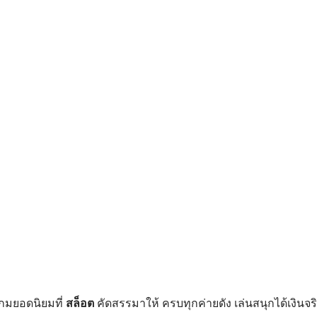
กมยอดนิยมที่
สล็อต
คัดสรรมาให้ ครบทุกค่ายดัง เล่นสนุกได้เงินจร