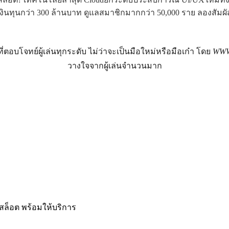
งินทุนกว่า 300 ล้านบาท ดูแลสมาชิกมากกว่า 50,000 ราย ลองสัมผั
่ตอบโจทย์ผู้เล่นทุกระดับ ไม่ว่าจะเป็นมือใหม่หรือมือเก๋า โดย
WW
วางใจจากผู้เล่นจำนวนมาก
สล็อต พร้อมให้บริการ