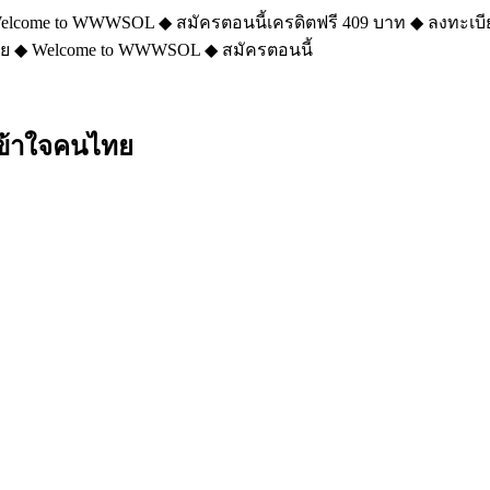
elcome to WWWSOL ◆ สมัครตอนนี้
เครดิตฟรี 409 บาท ◆ ลงทะ
ัย ◆ Welcome to WWWSOL ◆ สมัครตอนนี้
เข้าใจคนไทย