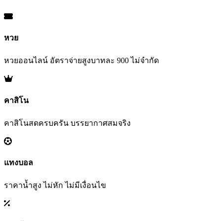
หวย
หวยออนไลน์ อัตราจ่ายสูงบาทละ 900 ไม่จำกัด
คาสิโน
คาสิโนสดครบครัน บรรยากาศสมจริง
แทงบอล
ราคาน้ำสูง ไม่หัก ไม่มีเงื่อนไข