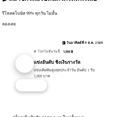
รีโหลดโบนัส 99% ทุกวัน ไม่อั้น
ลองเลย
วันอาทิตย์ที่ 9 ส.ค. 2569
5,000 ฿
โปรโมชั่นวันนี้
แข่งอันดับ ชิงเงินรางวัล
แข่งเดิมพันสูงสุดประจำวัน อันดับ 1 รับ
5,000 บาท
รับโปรนี้