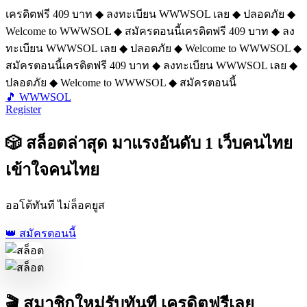
เครดิตฟรี 409 บาท ◆ ลงทะเบียน WWWSOL เลย ◆ ปลอดภัย ◆
Welcome to WWWSOL ◆ สมัครตอนนี้
เครดิตฟรี 409 บาท ◆ ลง
ทะเบียน WWWSOL เลย ◆ ปลอดภัย ◆ Welcome to WWWSOL ◆
สมัครตอนนี้
เครดิตฟรี 409 บาท ◆ ลงทะเบียน WWWSOL เลย ◆
ปลอดภัย ◆ Welcome to WWWSOL ◆ สมัครตอนนี้
🎵 WWWSOL
Register
🎲 สล็อตล่าสุด มาแรงอันดับ 1 เว็บคนไทย
เข้าใจคนไทย
ออโต้ทันที ไม่ล็อคยูส
👑 สมัครตอนนี้
🎬 สมาชิกใหม่รับทันที เครดิตฟรีเลย