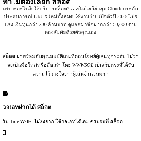
ทำไมต้องเลือก
สล็อต
เพราะอะไรถึงใช้บริการสล็อต? เทคโนโลยีล่าสุด Cloudยกระดับ
ประสบการณ์ UI/UXใหม่ทั้งหมด ใช้งานง่าย เปิดตัวปี 2026 โปร
แรง เงินทุนกว่า 300 ล้านบาท ดูแลสมาชิกมากกว่า 50,000 ราย
ลองสัมผัสด้วยตัวคุณเอง
สล็อต
มาพร้อมกับคุณสมบัติเด่นที่ตอบโจทย์ผู้เล่นทุกระดับ ไม่ว่า
จะเป็นมือใหม่หรือมือเก๋า โดย
WWWSOL
เป็นเว็บตรงที่ได้รับ
ความไว้วางใจจากผู้เล่นจำนวนมาก
วอเลทฝากได้ สล็อต
รับ True Wallet ไม่ยุ่งยาก ใช้วอเลทได้เลย ครบจบที่ สล็อต