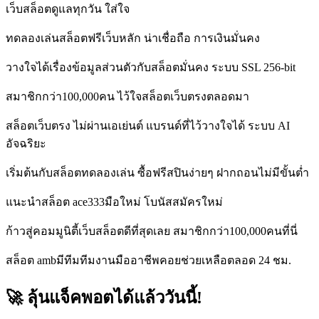
เว็บสล็อตดูแลทุกวัน ใส่ใจ
ทดลองเล่นสล็อตฟรีเว็บหลัก น่าเชื่อถือ การเงินมั่นคง
วางใจได้เรื่องข้อมูลส่วนตัวกับสล็อตมั่นคง ระบบ SSL 256-bit
สมาชิกกว่า100,000คน ไว้ใจสล็อตเว็บตรงตลอดมา
สล็อตเว็บตรง ไม่ผ่านเอเย่นต์ แบรนด์ที่ไว้วางใจได้ ระบบ AI
อัจฉริยะ
เริ่มต้นกับสล็อตทดลองเล่น ซื้อฟรีสปินง่ายๆ ฝากถอนไม่มีขั้นต่ำ
แนะนำสล็อต ace333มือใหม่ โบนัสสมัครใหม่
ก้าวสู่คอมมูนิตี้เว็บสล็อตดีที่สุดเลย สมาชิกกว่า100,000คนที่นี่
สล็อต ambมีทีมทีมงานมืออาชีพคอยช่วยเหลือตลอด 24 ชม.
🚀 ลุ้นแจ็คพอตได้แล้ววันนี้!