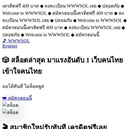
เครดิตฟรี 409 บาท ◆ ลงทะเบียน WWWSOL เลย ◆ ปลอดภัย ◆
Welcome to WWWSOL ◆ สมัครตอนนี้
เครดิตฟรี 409 บาท ◆ ลง
ทะเบียน WWWSOL เลย ◆ ปลอดภัย ◆ Welcome to WWWSOL ◆
สมัครตอนนี้
เครดิตฟรี 409 บาท ◆ ลงทะเบียน WWWSOL เลย ◆
ปลอดภัย ◆ Welcome to WWWSOL ◆ สมัครตอนนี้
🎵 WWWSOL
Register
🎲 สล็อตล่าสุด มาแรงอันดับ 1 เว็บคนไทย
เข้าใจคนไทย
ออโต้ทันที ไม่ล็อคยูส
👑 สมัครตอนนี้
🎬 สมาชิกใหม่รับทันที เครดิตฟรีเลย