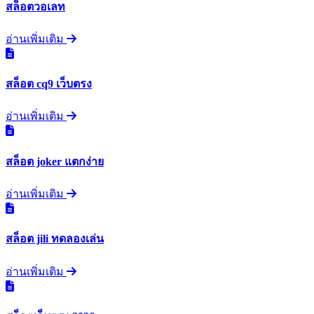
สล็อตวอเลท
อ่านเพิ่มเติม
สล็อต cq9 เว็บตรง
อ่านเพิ่มเติม
สล็อต joker แตกง่าย
อ่านเพิ่มเติม
สล็อต jili ทดลองเล่น
อ่านเพิ่มเติม