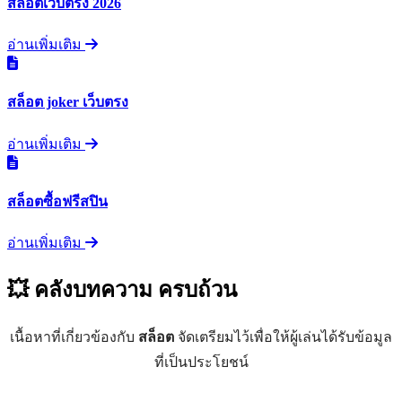
สล็อตเว็บตรง 2026
อ่านเพิ่มเติม
สล็อต joker เว็บตรง
อ่านเพิ่มเติม
สล็อตซื้อฟรีสปิน
อ่านเพิ่มเติม
💥 คลังบทความ
ครบถ้วน
เนื้อหาที่เกี่ยวข้องกับ
สล็อต
จัดเตรียมไว้เพื่อให้ผู้เล่นได้รับข้อมูล
ที่เป็นประโยชน์