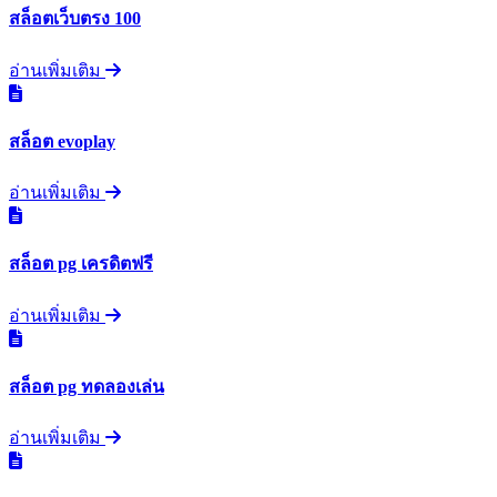
สล็อตเว็บตรง 100
อ่านเพิ่มเติม
สล็อต evoplay
อ่านเพิ่มเติม
สล็อต pg เครดิตฟรี
อ่านเพิ่มเติม
สล็อต pg ทดลองเล่น
อ่านเพิ่มเติม