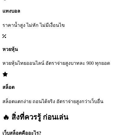
แทงบอล
ราคาน้ำสูง ไม่หัก ไม่มีเงื่อนไข
หวยหุ้น
หวยหุ้นไทยออนไลน์ อัตราจ่ายสูงบาทละ 900 ทุกยอด
สล็อต
สล็อตแตกง่าย ถอนได้จริง อัตราจ่ายสูงกว่าเว็บอื่น
🔥 สิ่งที่ควรรู้
ก่อนเล่น
เว็บสล็อตคืออะไร?