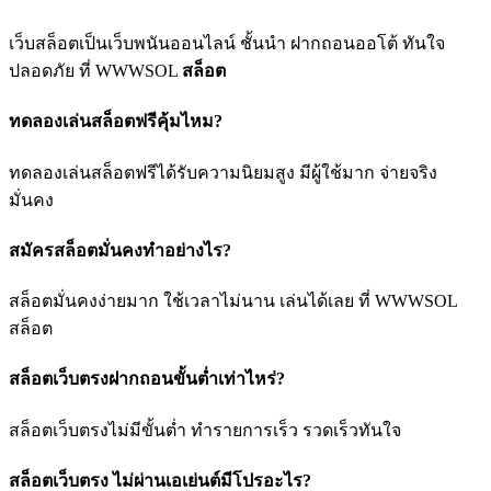
เว็บสล็อตเป็นเว็บพนันออนไลน์ ชั้นนำ ฝากถอนออโต้ ทันใจ
ปลอดภัย ที่ WWWSOL
สล็อต
ทดลองเล่นสล็อตฟรีคุ้มไหม?
ทดลองเล่นสล็อตฟรีได้รับความนิยมสูง มีผู้ใช้มาก จ่ายจริง
มั่นคง
สมัครสล็อตมั่นคงทำอย่างไร?
สล็อตมั่นคงง่ายมาก ใช้เวลาไม่นาน เล่นได้เลย ที่ WWWSOL
สล็อต
สล็อตเว็บตรงฝากถอนขั้นต่ำเท่าไหร่?
สล็อตเว็บตรงไม่มีขั้นต่ำ ทำรายการเร็ว รวดเร็วทันใจ
สล็อตเว็บตรง ไม่ผ่านเอเย่นต์มีโปรอะไร?