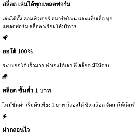
สล็อต เล่นได้ทุกแพลตฟอร์ม
เล่นได้ทั้ง คอมพิวเตอร์ สมาร์ทโฟน และแท็บเล็ต ทุก
แพลตฟอร์ม สล็อต พร้อมให้บริการ
ออโต้ 100%
ระบบออโต้ เร็วมาก ทำเองได้เลย ที่ สล็อต มีให้ครบ
สล็อต ขั้นต่ำ 1 บาท
ไม่มีขั้นต่ำ เริ่มต้นเพียง 1 บาท ก็ลองได้ ซึ่ง สล็อต จัดมาให้เต็มที่
ฝากถอนไว