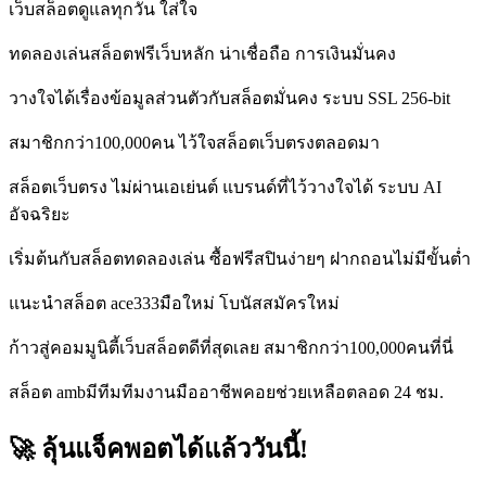
เว็บสล็อตดูแลทุกวัน ใส่ใจ
ทดลองเล่นสล็อตฟรีเว็บหลัก น่าเชื่อถือ การเงินมั่นคง
วางใจได้เรื่องข้อมูลส่วนตัวกับสล็อตมั่นคง ระบบ SSL 256-bit
สมาชิกกว่า100,000คน ไว้ใจสล็อตเว็บตรงตลอดมา
สล็อตเว็บตรง ไม่ผ่านเอเย่นต์ แบรนด์ที่ไว้วางใจได้ ระบบ AI
อัจฉริยะ
เริ่มต้นกับสล็อตทดลองเล่น ซื้อฟรีสปินง่ายๆ ฝากถอนไม่มีขั้นต่ำ
แนะนำสล็อต ace333มือใหม่ โบนัสสมัครใหม่
ก้าวสู่คอมมูนิตี้เว็บสล็อตดีที่สุดเลย สมาชิกกว่า100,000คนที่นี่
สล็อต ambมีทีมทีมงานมืออาชีพคอยช่วยเหลือตลอด 24 ชม.
🚀 ลุ้นแจ็คพอตได้แล้ววันนี้!