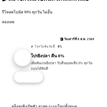
รีโหลดโบนัส 99% ทุกวัน ไม่อั้น
ลองเลย
วันเสาร์ที่ 8 ส.ค. 2569
8%
โปรโมชั่นวันนี้
โปรยิงปลา คืน 8%
เดิมพันเกมยิงปลา รับคืนยอดเสีย 8% ทุกวัน
ถอนได้ทันที
รับโปรนี้
สล็อตเพิ่งเปิดตัว ล่าสุด ระบบใหม่ทั้งหมด