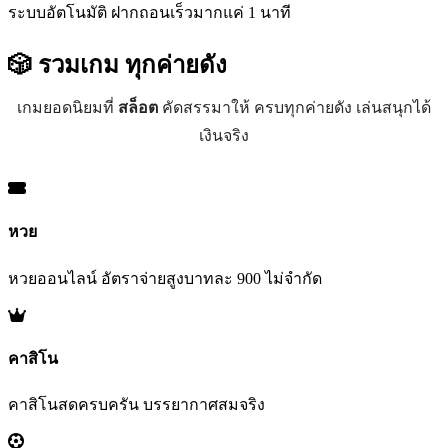
ระบบอัตโนมัติ ฝากถอนเร็วมากแค่ 1 นาที
🎲 รวมเกม
ทุกค่ายดัง
เกมยอดนิยมที่
สล็อต
คัดสรรมาให้ ครบทุกค่ายดัง เล่นสนุกได้
เงินจริง
หวย
หวยออนไลน์ อัตราจ่ายสูงบาทละ 900 ไม่จำกัด
คาสิโน
คาสิโนสดครบครัน บรรยากาศสมจริง