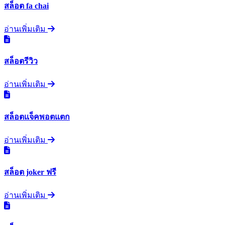
สล็อต fa chai
อ่านเพิ่มเติม
สล็อตรีวิว
อ่านเพิ่มเติม
สล็อตแจ็คพอตแตก
อ่านเพิ่มเติม
สล็อต joker ฟรี
อ่านเพิ่มเติม