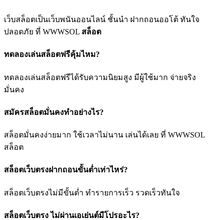
เว็บสล็อตเป็นเว็บพนันออนไลน์ ชั้นนำ ฝากถอนออโต้ ทันใจ
ปลอดภัย ที่ WWWSOL
สล็อต
ทดลองเล่นสล็อตฟรีคุ้มไหม?
ทดลองเล่นสล็อตฟรีได้รับความนิยมสูง มีผู้ใช้มาก จ่ายจริง
มั่นคง
สมัครสล็อตมั่นคงทำอย่างไร?
สล็อตมั่นคงง่ายมาก ใช้เวลาไม่นาน เล่นได้เลย ที่ WWWSOL
สล็อต
สล็อตเว็บตรงฝากถอนขั้นต่ำเท่าไหร่?
สล็อตเว็บตรงไม่มีขั้นต่ำ ทำรายการเร็ว รวดเร็วทันใจ
สล็อตเว็บตรง ไม่ผ่านเอเย่นต์มีโปรอะไร?