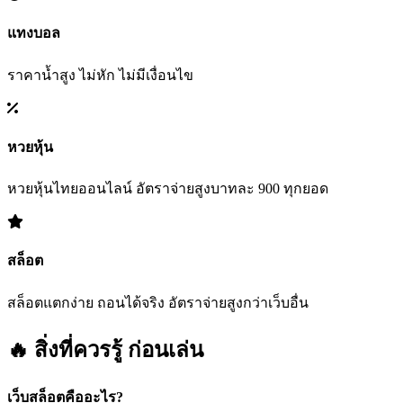
แทงบอล
ราคาน้ำสูง ไม่หัก ไม่มีเงื่อนไข
หวยหุ้น
หวยหุ้นไทยออนไลน์ อัตราจ่ายสูงบาทละ 900 ทุกยอด
สล็อต
สล็อตแตกง่าย ถอนได้จริง อัตราจ่ายสูงกว่าเว็บอื่น
🔥 สิ่งที่ควรรู้
ก่อนเล่น
เว็บสล็อตคืออะไร?