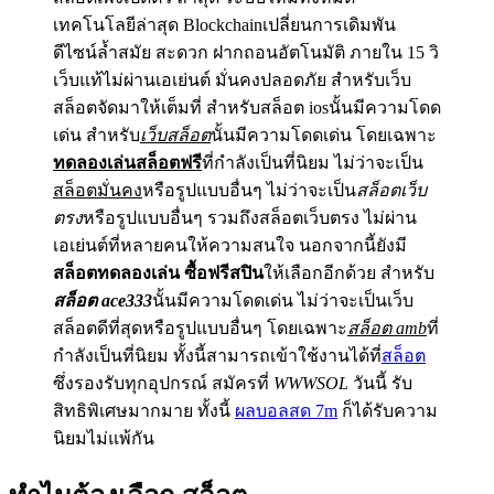
เทคโนโลยีล่าสุด Blockchainเปลี่ยนการเดิมพัน
ดีไซน์ล้ำสมัย สะดวก ฝากถอนอัตโนมัติ ภายใน 15 วิ
เว็บแท้ไม่ผ่านเอเย่นต์ มั่นคงปลอดภัย สำหรับเว็บ
สล็อตจัดมาให้เต็มที่ สำหรับสล็อต iosนั้นมีความโดด
เด่น สำหรับ
เว็บสล็อต
นั้นมีความโดดเด่น โดยเฉพาะ
ทดลองเล่นสล็อตฟรี
ที่กำลังเป็นที่นิยม ไม่ว่าจะเป็น
สล็อตมั่นคง
หรือรูปแบบอื่นๆ ไม่ว่าจะเป็น
สล็อตเว็บ
ตรง
หรือรูปแบบอื่นๆ รวมถึงสล็อตเว็บตรง ไม่ผ่าน
เอเย่นต์ที่หลายคนให้ความสนใจ นอกจากนี้ยังมี
สล็อตทดลองเล่น ซื้อฟรีสปิน
ให้เลือกอีกด้วย สำหรับ
สล็อต ace333
นั้นมีความโดดเด่น ไม่ว่าจะเป็นเว็บ
สล็อตดีที่สุดหรือรูปแบบอื่นๆ โดยเฉพาะ
สล็อต amb
ที่
กำลังเป็นที่นิยม ทั้งนี้สามารถเข้าใช้งานได้ที่
สล็อต
ซึ่งรองรับทุกอุปกรณ์ สมัครที่
WWWSOL
วันนี้ รับ
สิทธิพิเศษมากมาย ทั้งนี้
ผลบอลสด 7m
ก็ได้รับความ
นิยมไม่แพ้กัน