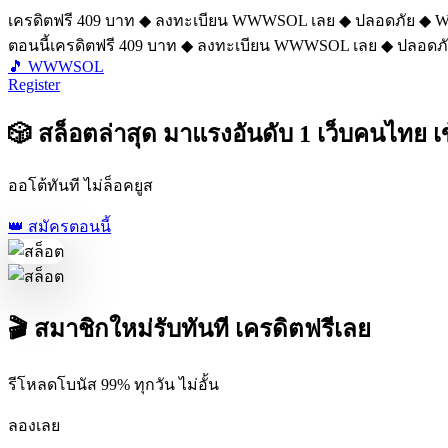
เครดิตฟรี 409 บาท ◆ ลงทะเบียน WWWSOL เลย ◆ ปลอดภัย ◆ W
ตอนนี้
เครดิตฟรี 409 บาท ◆ ลงทะเบียน WWWSOL เลย ◆ ปลอดภ
🎵 WWWSOL
Register
🎲 สล็อตล่าสุด มาแรงอันดับ 1 เว็บคนไทย 
ออโต้ทันที ไม่ล็อคยูส
👑 สมัครตอนนี้
🎬 สมาชิกใหม่รับทันที เครดิตฟรีเลย
รีโหลดโบนัส 99% ทุกวัน ไม่อั้น
ลองเลย