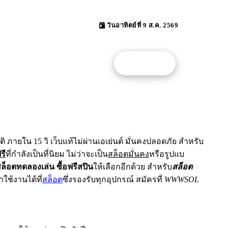
วันอาทิตย์ที่ 9 ส.ค. 2569
รับโปรนี้
ิ ภายใน 15 วิ เว็บแท้ไม่ผ่านเอเย่นต์ มั่นคงปลอดภัย สำหรับ
รี
ที่กำลังเป็นที่นิยม ไม่ว่าจะเป็น
สล็อตมั่นคง
หรือรูปแบ
ล็อตทดลองเล่น ซื้อฟรีสปิน
ให้เลือกอีกด้วย สำหรับ
สล็อต
้าใช้งานได้ที่
สล็อต
ซึ่งรองรับทุกอุปกรณ์ สมัครที่
WWWSOL