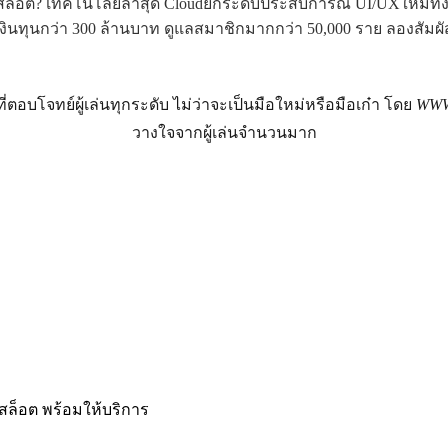
ล็อต? เทคโนโลยีล่าสุด Cloudยกระดับประสบการณ์ UI/UXใหม่ทั้งห
งินทุนกว่า 300 ล้านบาท ดูแลสมาชิกมากกว่า 50,000 ราย ลองสัมผั
่ตอบโจทย์ผู้เล่นทุกระดับ ไม่ว่าจะเป็นมือใหม่หรือมือเก๋า โดย
WW
วางใจจากผู้เล่นจำนวนมาก
สล็อต พร้อมให้บริการ