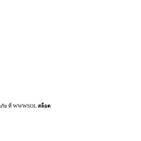
อดภัย ที่ WWWSOL
สล็อต