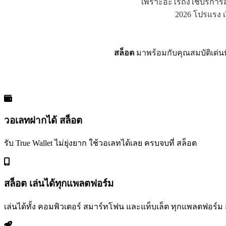
เพราะอะไรถึงใช้บริการส
2026 โปรแรง เ
สล็อต
มาพร้อมกับคุณสมบัติเด่นที
วอเลทฝากได้ สล็อต
รับ True Wallet ไม่ยุ่งยาก ใช้วอเลทได้เลย ครบจบที่ สล็อต
สล็อต เล่นได้ทุกแพลตฟอร์ม
เล่นได้ทั้ง คอมพิวเตอร์ สมาร์ทโฟน และแท็บเล็ต ทุกแพลตฟอร์ม 