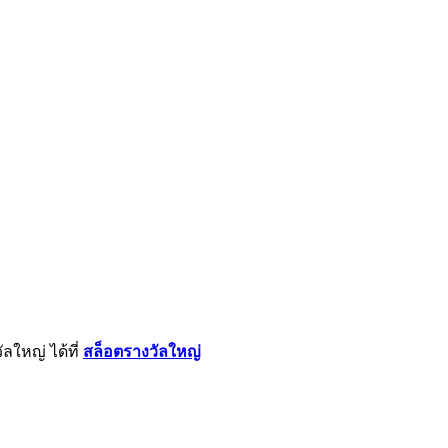
ลใหญ่ ได้ที่
สล็อตรางวัลใหญ่