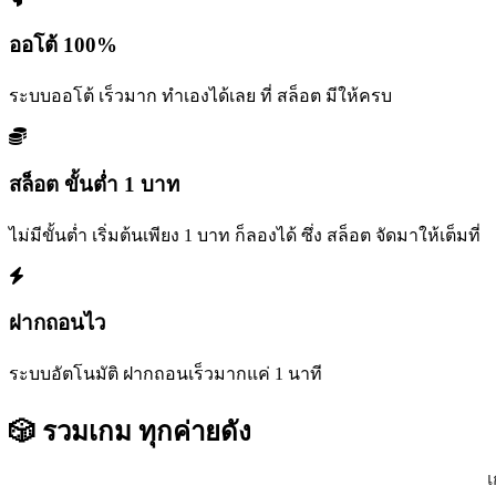
ออโต้ 100%
ระบบออโต้ เร็วมาก ทำเองได้เลย ที่ สล็อต มีให้ครบ
สล็อต ขั้นต่ำ 1 บาท
ไม่มีขั้นต่ำ เริ่มต้นเพียง 1 บาท ก็ลองได้ ซึ่ง สล็อต จัดมาให้เต็มที่
ฝากถอนไว
ระบบอัตโนมัติ ฝากถอนเร็วมากแค่ 1 นาที
🎲 รวมเกม
ทุกค่ายดัง
เ