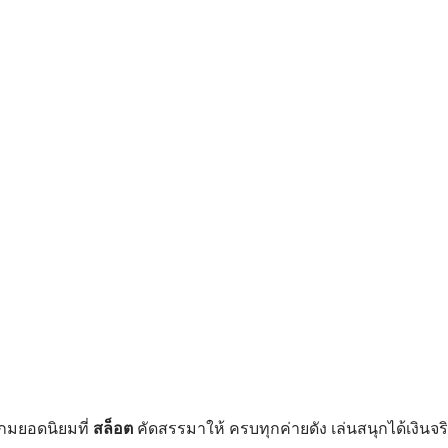
กมยอดนิยมที่
สล็อต
คัดสรรมาให้ ครบทุกค่ายดัง เล่นสนุกได้เงินจร