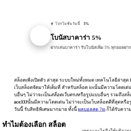
5%
โปรโมชั่นวันนี้
โบนัสบาคาร่า 5%
ฝากเล่นบาคาร่า รับโบนัสเพิ่ม 5% ทุกยอดฝาก 
สล็อตเพิ่งเปิดตัว ล่าสุด ระบบใหม่ทั้งหมด เทคโนโลยีล่าสุด
เว็บสล็อตจัดมาให้เต็มที่ สำหรับสล็อต iosนั้นมีความโดดเด่
บอื่นๆ ไม่ว่าจะเป็น
สล็อตเว็บตรง
หรือรูปแบบอื่นๆ รวมถึงสล็
ace333
นั้นมีความโดดเด่น ไม่ว่าจะเป็นเว็บสล็อตดีที่สุดหร
วันนี้ รับสิทธิพิเศษมากมาย ทั้งนี้
ผลบอลสด 7m
ก็ได้รับความ
ทำไมต้องเลือก
สล็อต
เพราะอะไรถึงใช้บริการส