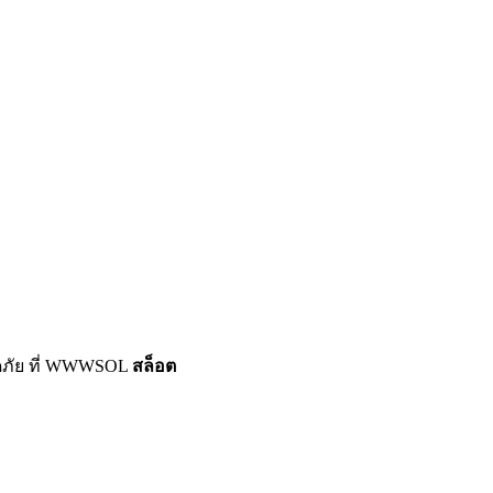
อดภัย ที่ WWWSOL
สล็อต