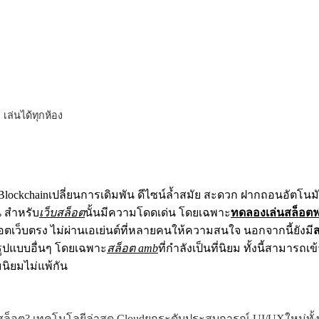
เล่นได้ทุกห้อง
 Blockchainเปลี่ยนการเดิมพัน ดีไซน์ล้ำสมัย สะดวก ฝากถอนอัตโนมัต
น สำหรับ
เว็บสล็อต
นั้นมีความโดดเด่น โดยเฉพาะ
ทดลองเล่นสล็อตฟ
อตเว็บตรง ไม่ผ่านเอเย่นต์ที่หลายคนให้ความสนใจ นอกจากนี้ยังมี
ส
ือรูปแบบอื่นๆ โดยเฉพาะ
สล็อต amb
ที่กำลังเป็นที่นิยม ทั้งนี้สามารถเข
นิยมไม่แพ้กัน
ล็อต? เทคโนโลยีล่าสุด Cloudยกระดับประสบการณ์ UI/UXใหม่ทั้งห