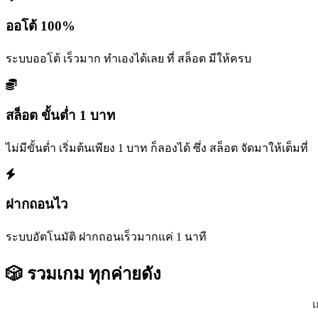
ออโต้ 100%
ระบบออโต้ เร็วมาก ทำเองได้เลย ที่ สล็อต มีให้ครบ
สล็อต ขั้นต่ำ 1 บาท
ไม่มีขั้นต่ำ เริ่มต้นเพียง 1 บาท ก็ลองได้ ซึ่ง สล็อต จัดมาให้เต็มที่
ฝากถอนไว
ระบบอัตโนมัติ ฝากถอนเร็วมากแค่ 1 นาที
🎲 รวมเกม
ทุกค่ายดัง
เ