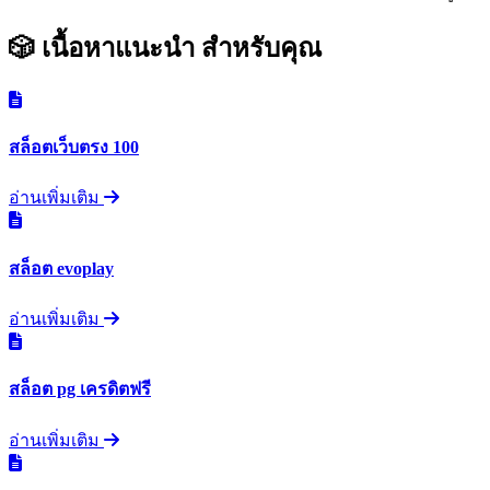
🎲 เนื้อหาแนะนำ
สำหรับคุณ
สล็อตเว็บตรง 100
อ่านเพิ่มเติม
สล็อต evoplay
อ่านเพิ่มเติม
สล็อต pg เครดิตฟรี
อ่านเพิ่มเติม