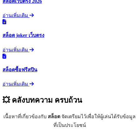
สล็อตเว็บตรง 2026
อ่านเพิ่มเติม
สล็อต joker เว็บตรง
อ่านเพิ่มเติม
สล็อตซื้อฟรีสปิน
อ่านเพิ่มเติม
💥 คลังบทความ
ครบถ้วน
เนื้อหาที่เกี่ยวข้องกับ
สล็อต
จัดเตรียมไว้เพื่อให้ผู้เล่นได้รับข้อมูล
ที่เป็นประโยชน์