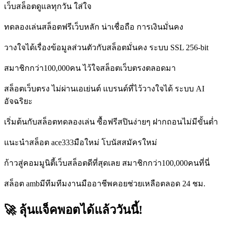
เว็บสล็อตดูแลทุกวัน ใส่ใจ
ทดลองเล่นสล็อตฟรีเว็บหลัก น่าเชื่อถือ การเงินมั่นคง
วางใจได้เรื่องข้อมูลส่วนตัวกับสล็อตมั่นคง ระบบ SSL 256-bit
สมาชิกกว่า100,000คน ไว้ใจสล็อตเว็บตรงตลอดมา
สล็อตเว็บตรง ไม่ผ่านเอเย่นต์ แบรนด์ที่ไว้วางใจได้ ระบบ AI
อัจฉริยะ
เริ่มต้นกับสล็อตทดลองเล่น ซื้อฟรีสปินง่ายๆ ฝากถอนไม่มีขั้นต่ำ
แนะนำสล็อต ace333มือใหม่ โบนัสสมัครใหม่
ก้าวสู่คอมมูนิตี้เว็บสล็อตดีที่สุดเลย สมาชิกกว่า100,000คนที่นี่
สล็อต ambมีทีมทีมงานมืออาชีพคอยช่วยเหลือตลอด 24 ชม.
🚀 ลุ้นแจ็คพอตได้แล้ววันนี้!