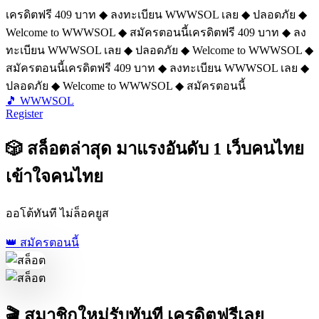
เครดิตฟรี 409 บาท ◆ ลงทะเบียน WWWSOL เลย ◆ ปลอดภัย ◆
Welcome to WWWSOL ◆ สมัครตอนนี้
เครดิตฟรี 409 บาท ◆ ลง
ทะเบียน WWWSOL เลย ◆ ปลอดภัย ◆ Welcome to WWWSOL ◆
สมัครตอนนี้
เครดิตฟรี 409 บาท ◆ ลงทะเบียน WWWSOL เลย ◆
ปลอดภัย ◆ Welcome to WWWSOL ◆ สมัครตอนนี้
🎵 WWWSOL
Register
🎲 สล็อตล่าสุด มาแรงอันดับ 1 เว็บคนไทย
เข้าใจคนไทย
ออโต้ทันที ไม่ล็อคยูส
👑 สมัครตอนนี้
🎬 สมาชิกใหม่รับทันที เครดิตฟรีเลย