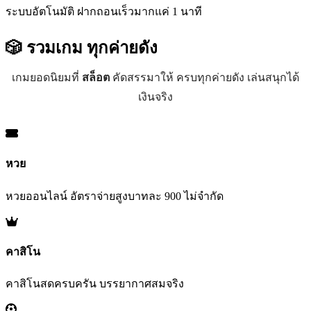
ระบบอัตโนมัติ ฝากถอนเร็วมากแค่ 1 นาที
🎲 รวมเกม
ทุกค่ายดัง
เกมยอดนิยมที่
สล็อต
คัดสรรมาให้ ครบทุกค่ายดัง เล่นสนุกได้
เงินจริง
หวย
หวยออนไลน์ อัตราจ่ายสูงบาทละ 900 ไม่จำกัด
คาสิโน
คาสิโนสดครบครัน บรรยากาศสมจริง