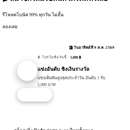
รีโหลดโบนัส 99% ทุกวัน ไม่อั้น
ลองเลย
วันอาทิตย์ที่ 9 ส.ค. 2569
5,000 ฿
โปรโมชั่นวันนี้
แข่งอันดับ ชิงเงินรางวัล
แข่งเดิมพันสูงสุดประจำวัน อันดับ 1 รับ
5,000 บาท
รับโปรนี้